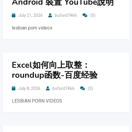
Android 裝置 YouTube說明
July 21, 2026
buford7466
(0)
lesbian porn videos
Excel如何向上取整：
roundup函数-百度经验
July 8, 2026
buford7466
(0)
LESBIAN PORN VIDEOS