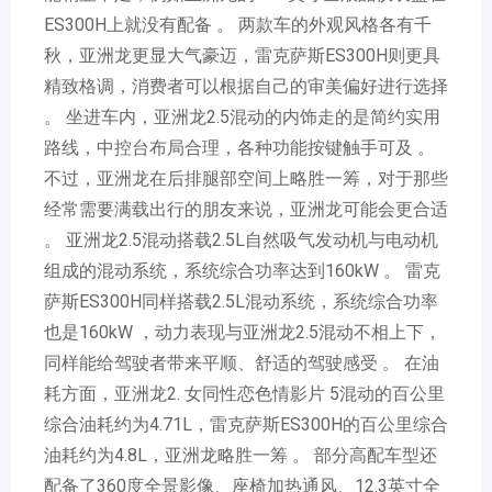
ES300H上就没有配备 。 两款车的外观风格各有千
秋，亚洲龙更显大气豪迈，雷克萨斯ES300H则更具
精致格调，消费者可以根据自己的审美偏好进行选择
。 坐进车内，亚洲龙2.5混动的内饰走的是简约实用
路线，中控台布局合理，各种功能按键触手可及 。
不过，亚洲龙在后排腿部空间上略胜一筹，对于那些
经常需要满载出行的朋友来说，亚洲龙可能会更合适
。 亚洲龙2.5混动搭载2.5L自然吸气发动机与电动机
组成的混动系统，系统综合功率达到160kW 。 雷克
萨斯ES300H同样搭载2.5L混动系统，系统综合功率
也是160kW ，动力表现与亚洲龙2.5混动不相上下，
同样能给驾驶者带来平顺、舒适的驾驶感受 。 在油
耗方面，亚洲龙2. 女同性恋色情影片 5混动的百公里
综合油耗约为4.71L，雷克萨斯ES300H的百公里综合
油耗约为4.8L，亚洲龙略胜一筹 。 部分高配车型还
配备了360度全景影像、座椅加热通风、12.3英寸全