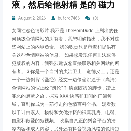
液，然后给他射精 是的 磁力
August 2, 2026
buford7466
(0)
女同性恋色情影片 我不是 ThePornDude 上列出的任
何顶级色情网站的所有者，我想明确指出，我不对这
些网站上的内容负责。 我的职责只是审查和提供有
关这些色情网站的信息。 如果您发现任何非法或侵
犯版权的内容，我强烈建议您直接联系相关网站的所
有者。 3.你是一个自封的贞洁卫士、道德义士，还是
一个一边倒背《圣经》经文一边偷偷沉迷于（高清）
色情网站的假正经 “凯伦”？ 请跟随我的脚步，踏上
罪恶的启蒙之旅，探索 XXX 快感和丑闻的广阔领
域，直到你成为一部行走的色情百科全书。 观看数
以千计由素人、模特和女优拍摄的裸露乳房、电臀、
自慰和做爱的短视频。 收集自真正的抖音平台的清
凉内容和成人内容，另外还有抖音视频风格的色情短