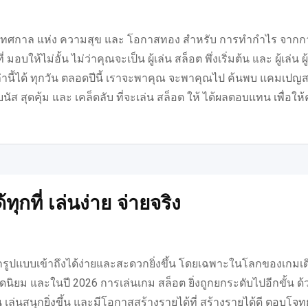
้อนรับ เทศกาล แห่ง ความสุข และ โอกาสทอง สำหรับ การทำกำไร จาก
อบให้ไม่อั้น ไม่ว่าคุณจะเป็น ผู้เล่น สล็อต พึ่งเริ่มต้น และ ผู้เล่น ผู้
เหล่านี้ได้ ทุกวัน ตลอดปีนี้ เราจะพาคุณ จะพาคุณไป ค้นพบ แคมเปญ
ส สุดคุ้ม และ เคล็ดลับ ที่จะเล่น สล็อต ให้ ได้ผลตอบแทน เพื่อให้
ุกที่ เล่นง่าย จ่ายจริง
รูปแบบเข้าถึงได้ง่ายและสะดวกยิ่งขึ้น โดยเฉพาะในโลกของเกมเด
ิยม และในปี 2026 การเล่นเกม สล็อต ยิ่งถูกยกระดับไปอีกขั้น ด้
เล่นสนุกยิ่งขึ้น และมีโอกาสสร้างรายได้ที่ สร้างรายได้ดี ตอบโจทย