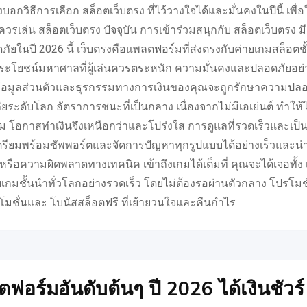
บอกวิธีการเลือก สล็อตเว็บตรง ที่ไว้วางใจได้และมั่นคงในปีนี้ เพื่อ
รเล่น สล็อตเว็บตรง ปัจจุบัน การเข้าร่วมสนุกกับ สล็อตเว็บตรง มี
ภัยในปี 2026 นี้ เว็บตรงคือแพลตฟอร์มที่ส่งตรงกับค่ายเกมสล็อตช
ะโยชน์มหาศาลที่ผู้เล่นควรตระหนัก ความมั่นคงและปลอดภัยอย่าง
่าข้อมูลส่วนตัวและธุรกรรมทางการเงินของคุณจะถูกรักษาความปล
ภัยระดับโลก อัตราการชนะที่เป็นกลาง เนื่องจากไม่มีเอเย่นต์ ทำให้ไ
ิม โอกาสทำเงินจึงเหนือกว่าและโปร่งใส การดูแลที่รวดเร็วและเป็
่เตรียมพร้อมซัพพอร์ตและจัดการปัญหาทุกรูปแบบได้อย่างเร็วและน่
หรือความผิดพลาดทางเทคนิค เข้าถึงเกมได้เต็มที่ คุณจะได้เจอทั้ง
กมชั้นนำทั่วโลกอย่างรวดเร็ว โดยไม่ต้องรอผ่านตัวกลาง โปรโมชั
รโมชั่นและ โบนัสสล็อตฟรี ที่เย้ายวนใจและคืนกำไร
อร์มอันดับต้นๆ ปี 2026 ได้เงินชัวร์