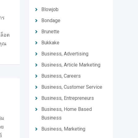
Blowjob
การ
Bondage
Brunette
สล็อต
Bukkake
คุณ
Business, Advertising
Business, Article Marketing
Business, Careers
Business, Customer Service
Business, Entrepreneurs
Business, Home Based
Business
ิม
วย
Business, Marketing
์