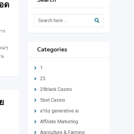
ยอด
การ
หม่ๆ
Categories
่น
1
25
29black Casino
วย
5bet Casino
a16z generative ai
Affiliate Marketing
Agriculture & Farming