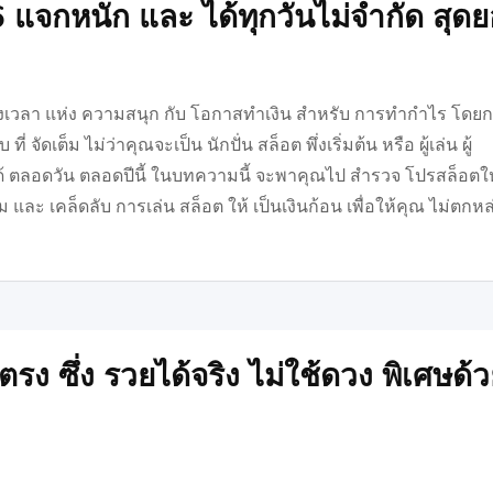
 แจกหนัก และ ได้ทุกวันไม่จำกัด สุด
บ ช่วงเวลา แห่ง ความสนุก กับ โอกาสทำเงิน สำหรับ การทำกำไร โดย
 จัดเต็ม ไม่ว่าคุณจะเป็น นักปั่น สล็อต พึ่งเริ่มต้น หรือ ผู้เล่น ผู้
านี้ได้ ตลอดวัน ตลอดปีนี้ ในบทความนี้ จะพาคุณไป สำรวจ โปรสล็อตใ
ยม และ เคล็ดลับ การเล่น สล็อต ให้ เป็นเงินก้อน เพื่อให้คุณ ไม่ตกหล
ตรง ซึ่ง รวยได้จริง ไม่ใช้ดวง พิเศษด้