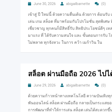
June 30, 2026
abigailbarnette
(0)
เข้าสู่ ปี ใหม่นี้ ด้วยความตื่นเต้น ด้วยการ ต
เล่น เกม สล็อต ที่มาพร้อมกับโปรโมชั่น สุดพิเศษ ที่ ม
เชี่ยวชาญ ทุกคนก็มีสิทธิ์รับ สิทธิประโยชน์ดีๆ 
มาแรง ที่ ได้รับความสนใจ และ ขั้นตอนการรับ โบนั
ไม่พลาด ทุกจังหวะ ในการ คว้า เมก้าวิน ใน
สล็อต ผ่านมือถือ 2026 ไปได้ท
June 29, 2026
abigailbarnette
(0)
ด้วยความก้าวหน้าทางเทคโนโลยี ความบันเทิงทุก
พันออนไลน์ สล็อต ผ่านมือถือ กลายเป็นกระแสยอดน
การพัฒนาที่ทำให้การเล่น สล็อต เล่นได้สะดวกขึ้น 