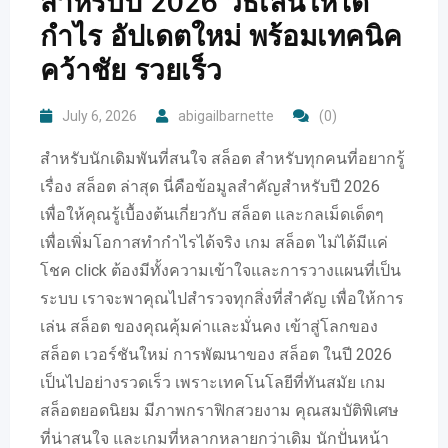
สำหรับปี 2026 วิธีเล่นให้ได้
กำไร อัปเดตใหม่ พร้อมเทคนิค
คว้าชัย รวยเร็ว
July 6, 2026
abigailbarnette
(0)
สำหรับนักเดิมพันที่สนใจ สล็อต สำหรับทุกคนที่อยากรู้
เรื่อง สล็อต ล่าสุด นี่คือข้อมูลสำคัญสำหรับปี 2026
เพื่อให้คุณรู้เบื้องต้นเกี่ยวกับ สล็อต และกลเม็ดเด็ดๆ
เพื่อเพิ่มโอกาสทำกำไรได้จริง เกม สล็อต ไม่ได้มีแค่
โชค click ต้องมีทั้งความเข้าใจและการวางแผนที่เป็น
ระบบ เราจะพาคุณไปสำรวจทุกสิ่งที่สำคัญ เพื่อให้การ
เล่น สล็อต ของคุณคุ้มค่าและมั่นคง เข้าสู่โลกของ
สล็อต เวอร์ชันใหม่ การพัฒนาของ สล็อต ในปี 2026
เป็นไปอย่างรวดเร็ว เพราะเทคโนโลยีที่ทันสมัย เกม
สล็อตยอดนิยม มีภาพกราฟิกสวยงาม คุณสมบัติพิเศษ
ที่น่าสนใจ และเกมที่หลากหลายกว่าเดิม นักปั่นหน้า