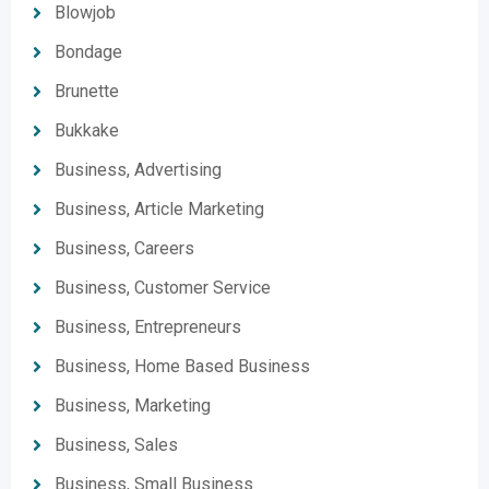
Blowjob
Bondage
Brunette
Bukkake
Business, Advertising
Business, Article Marketing
Business, Careers
Business, Customer Service
Business, Entrepreneurs
Business, Home Based Business
Business, Marketing
Business, Sales
Business, Small Business