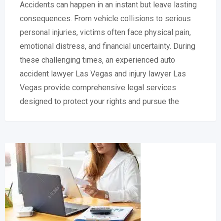
Accidents can happen in an instant but leave lasting
consequences. From vehicle collisions to serious
personal injuries, victims often face physical pain,
emotional distress, and financial uncertainty. During
these challenging times, an experienced auto
accident lawyer Las Vegas and injury lawyer Las
Vegas provide comprehensive legal services
designed to protect your rights and pursue the