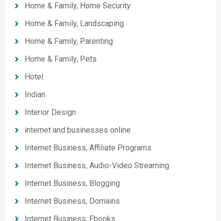
Home & Family, Home Security
Home & Family, Landscaping
Home & Family, Parenting
Home & Family, Pets
Hotel
Indian
Interior Design
internet and businesses online
Internet Business, Affiliate Programs
Internet Business, Audio-Video Streaming
Internet Business, Blogging
Internet Business, Domains
Internet Business, Ebooks