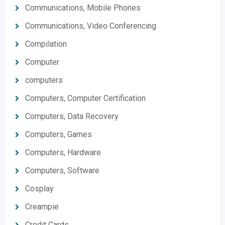
Communications, Mobile Phones
Communications, Video Conferencing
Compilation
Computer
computers
Computers, Computer Certification
Computers, Data Recovery
Computers, Games
Computers, Hardware
Computers, Software
Cosplay
Creampie
Credit Cards