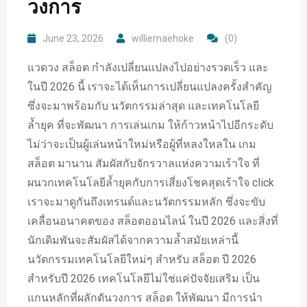
วงการ
June 23, 2026
williemaehoke
(0)
แวดวง สล็อต กำลังเปลี่ยนแปลงไปอย่างรวดเร็ว และ
ในปี 2026 นี้ เราจะได้เห็นการเปลี่ยนแปลงครั้งสำคัญ
ซึ่งจะมาพร้อมกับ นวัตกรรมล่าสุด และเทคโนโลยี
ล้ำยุค ที่จะพัฒนา การเล่นเกม ให้ก้าวหน้าไปอีกระดับ
ไม่ว่าจะเป็นผู้เล่นหน้าใหม่หรือผู้ที่หลงใหลใน เกม
สล็อต มานาน สัมผัสกับจักรวาลแห่งความเร้าใจ ที่
ผนวกเทคโนโลยีล้ำยุคกับการเสี่ยงโชคสุดเร้าใจ click
เราจะมาดูกันถึงเทรนด์และนวัตกรรมหลัก ซึ่งจะขับ
เคลื่อนอนาคตของ สล็อตออนไลน์ ในปี 2026 และสิ่งที่
นักเดิมพันจะสัมผัสได้จากความล้ำสมัยเหล่านี้
นวัตกรรมเทคโนโลยีใหม่ๆ สำหรับ สล็อต ปี 2026
สำหรับปี 2026 เทคโนโลยีไม่ใช่แค่ปัจจัยเสริม เป็น
แกนหลักที่ผลักดันวงการ สล็อต ให้พัฒนา มีการนำ