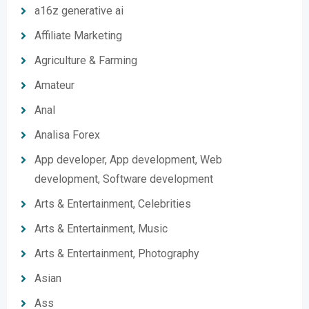
a16z generative ai
Affiliate Marketing
Agriculture & Farming
Amateur
Anal
Analisa Forex
App developer, App development, Web
development, Software development
Arts & Entertainment, Celebrities
Arts & Entertainment, Music
Arts & Entertainment, Photography
Asian
Ass