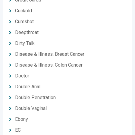
Cuckold
Cumshot
Deepthroat
Dirty Talk
Disease & Illness, Breast Cancer
Disease & Illness, Colon Cancer
Doctor
Double Anal
Double Penetration
Double Vaginal
Ebony
EC