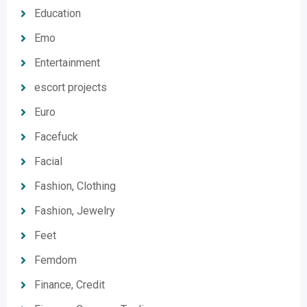
Education
Emo
Entertainment
escort projects
Euro
Facefuck
Facial
Fashion, Clothing
Fashion, Jewelry
Feet
Femdom
Finance, Credit