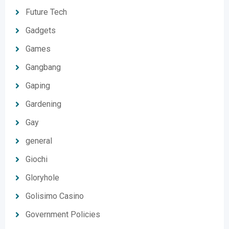
Future Tech
Gadgets
Games
Gangbang
Gaping
Gardening
Gay
general
Giochi
Gloryhole
Golisimo Casino
Government Policies