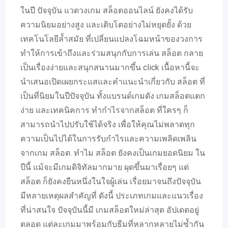
ในปี ปัจจุบัน แวดวงเกม สล็อตออนไลน์ ยังคงได้รับ
ความนิยมอย่างสูง และเติบโตอย่างไม่หยุดยั้ง ด้วย
เทคโนโลยีล้ำสมัย ที่เปลี่ยนแปลงโฉมหน้าของวงการ
ทำให้การเข้าถึงและร่วมสนุกกับการเล่น สล็อต กลาย
เป็นเรื่องง่ายและสนุกสนานมากขึ้น click เนื้อหานี้จะ
นำเสนอเปิดเผยกระแสและคำแนะนำเกี่ยวกับ สล็อต ที่
เป็นที่นิยมในปีปัจจุบัน ทั้งแบรนด์เกมดัง เกมสล็อตแตก
ง่าย และเทคนิคการ ทำกำไรจากสล็อต ที่ใครๆ ก็
สามารถนำไปปรับใช้ได้จริง เพื่อให้คุณไม่พลาดทุก
ความเป็นไปได้ในการรับกำไรและความเพลิดเพลิน
จากเกม สล็อต. ทำไม สล็อต ยังคงเป็นเกมยอดนิยม ใน
ปีนี้ แม้จะมีเกมดิจิทัลมากมาย ผุดขึ้นมาเรื่อยๆ แต่
สล็อต ก็ยังคงยืนหนึ่งในใจผู้เล่น เรื่อยมาจนถึงปัจจุบัน
มีหลายเหตุผลสำคัญที่ ดังนี้ ประเภทเกมและแนวเรื่อง
ที่น่าสนใจ ปัจจุบันนี้มี เกมสล็อตใหม่ล่าสุด อัปเดตอยู่
ตลอด แต่ละเกมมาพร้อมกับธีมที่หลากหลายไม่ซ้ำกัน