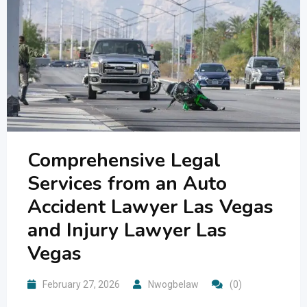
Comprehensive Legal
Services from an Auto
Accident Lawyer Las Vegas
and Injury Lawyer Las
Vegas
February 27, 2026
Nwogbelaw
(0)