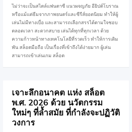
ไม่ว่าจะเป็นสไตล์แฟนตาซี แนวผจญภัย อียิปต์โบราณ
หรือแม้แต่ธีมจากภาพยนตร์และซีรีส์ยอดนิยม ทำให้ผู้
เล่นไม่มีทางเบื่อ และสามารถเลือกสรรได้ตามใจชอบ
ตลอดเวลา สะดวกสบาย เล่นได้ทุกที่ทุกเวลา ด้วย
ความก้าวหน้าทางเทคโนโลยีที่รวดเร็ว ทำให้การเดิม
พัน สล็อตมือถือ เป็นเรื่องที่เข้าถึงได้ง่ายมาก ผู้เล่น
สามารถเข้าเล่นเกม สล็อต
เจาะลึกอนาคต แห่ง สล็อต
พ.ศ. 2026 ด้วย นวัตกรรม
ใหม่ๆ ที่ล้ำสมัย ที่กำลังจะปฏิวัติ
วงการ