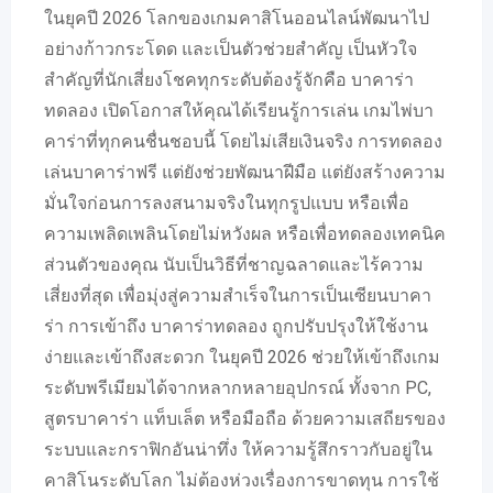
ในยุคปี 2026 โลกของเกมคาสิโนออนไลน์พัฒนาไป
อย่างก้าวกระโดด และเป็นตัวช่วยสำคัญ เป็นหัวใจ
สำคัญที่นักเสี่ยงโชคทุกระดับต้องรู้จักคือ บาคาร่า
ทดลอง เปิดโอกาสให้คุณได้เรียนรู้การเล่น เกมไพ่บา
คาร่าที่ทุกคนชื่นชอบนี้ โดยไม่เสียเงินจริง การทดลอง
เล่นบาคาร่าฟรี แต่ยังช่วยพัฒนาฝีมือ แต่ยังสร้างความ
มั่นใจก่อนการลงสนามจริงในทุกรูปแบบ หรือเพื่อ
ความเพลิดเพลินโดยไม่หวังผล หรือเพื่อทดลองเทคนิค
ส่วนตัวของคุณ นับเป็นวิธีที่ชาญฉลาดและไร้ความ
เสี่ยงที่สุด เพื่อมุ่งสู่ความสำเร็จในการเป็นเซียนบาคา
ร่า การเข้าถึง บาคาร่าทดลอง ถูกปรับปรุงให้ใช้งาน
ง่ายและเข้าถึงสะดวก ในยุคปี 2026 ช่วยให้เข้าถึงเกม
ระดับพรีเมียมได้จากหลากหลายอุปกรณ์ ทั้งจาก PC,
สูตรบาคาร่า แท็บเล็ต หรือมือถือ ด้วยความเสถียรของ
ระบบและกราฟิกอันน่าทึ่ง ให้ความรู้สึกราวกับอยู่ใน
คาสิโนระดับโลก ไม่ต้องห่วงเรื่องการขาดทุน การใช้