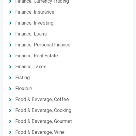
Finance, Currency Trading
Finance, Insurance
Finance, Investing
Finance, Loans
Finance, Personal Finance
Finance, Real Estate
Finance, Taxes
Fisting
Flexible
Food & Beverage, Coffee
Food & Beverage, Cooking
Food & Beverage, Gourmet
Food & Beverage, Wine