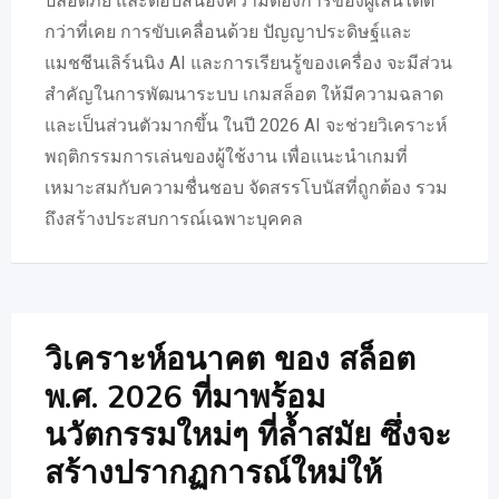
ปลอดภัย และตอบสนองความต้องการของผู้เล่นได้ดี
กว่าที่เคย การขับเคลื่อนด้วย ปัญญาประดิษฐ์และ
แมชชีนเลิร์นนิง AI และการเรียนรู้ของเครื่อง จะมีส่วน
สำคัญในการพัฒนาระบบ เกมสล็อต ให้มีความฉลาด
และเป็นส่วนตัวมากขึ้น ในปี 2026 AI จะช่วยวิเคราะห์
พฤติกรรมการเล่นของผู้ใช้งาน เพื่อแนะนำเกมที่
เหมาะสมกับความชื่นชอบ จัดสรรโบนัสที่ถูกต้อง รวม
ถึงสร้างประสบการณ์เฉพาะบุคคล
วิเคราะห์อนาคต ของ สล็อต
พ.ศ. 2026 ที่มาพร้อม
นวัตกรรมใหม่ๆ ที่ล้ำสมัย ซึ่งจะ
สร้างปรากฏการณ์ใหม่ให้