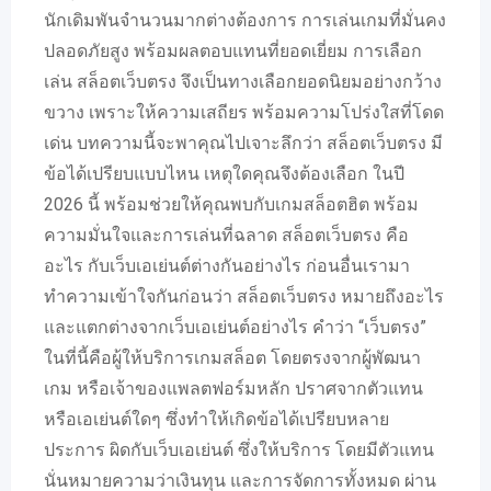
นักเดิมพันจำนวนมากต่างต้องการ การเล่นเกมที่มั่นคง
ปลอดภัยสูง พร้อมผลตอบแทนที่ยอดเยี่ยม การเลือก
เล่น สล็อตเว็บตรง จึงเป็นทางเลือกยอดนิยมอย่างกว้าง
ขวาง เพราะให้ความเสถียร พร้อมความโปร่งใสที่โดด
เด่น บทความนี้จะพาคุณไปเจาะลึกว่า สล็อตเว็บตรง มี
ข้อได้เปรียบแบบไหน เหตุใดคุณจึงต้องเลือก ในปี
2026 นี้ พร้อมช่วยให้คุณพบกับเกมสล็อตฮิต พร้อม
ความมั่นใจและการเล่นที่ฉลาด สล็อตเว็บตรง คือ
อะไร กับเว็บเอเย่นต์ต่างกันอย่างไร ก่อนอื่นเรามา
ทำความเข้าใจกันก่อนว่า สล็อตเว็บตรง หมายถึงอะไร
และแตกต่างจากเว็บเอเย่นต์อย่างไร คำว่า “เว็บตรง”
ในที่นี้คือผู้ให้บริการเกมสล็อต โดยตรงจากผู้พัฒนา
เกม หรือเจ้าของแพลตฟอร์มหลัก ปราศจากตัวแทน
หรือเอเย่นต์ใดๆ ซึ่งทำให้เกิดข้อได้เปรียบหลาย
ประการ ผิดกับเว็บเอเย่นต์ ซึ่งให้บริการ โดยมีตัวแทน
นั่นหมายความว่าเงินทุน และการจัดการทั้งหมด ผ่าน