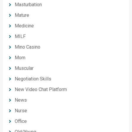
Masturbation
Mature
Medicine
MILF
Mino Casino
Mom
Muscular
Negotiation Skills
New Video Chat Platform
News
Nurse
Office
Old/Young