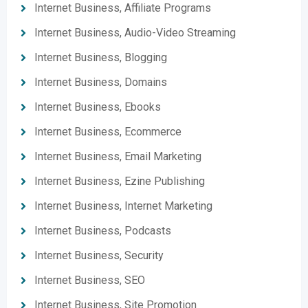
Internet Business, Affiliate Programs
Internet Business, Audio-Video Streaming
Internet Business, Blogging
Internet Business, Domains
Internet Business, Ebooks
Internet Business, Ecommerce
Internet Business, Email Marketing
Internet Business, Ezine Publishing
Internet Business, Internet Marketing
Internet Business, Podcasts
Internet Business, Security
Internet Business, SEO
Internet Business, Site Promotion