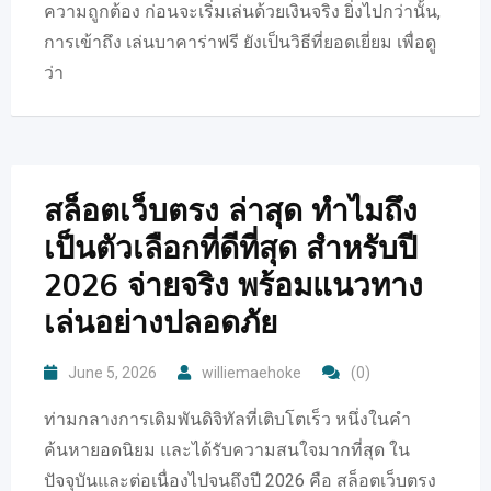
ความถูกต้อง ก่อนจะเริ่มเล่นด้วยเงินจริง ยิ่งไปกว่านั้น,
การเข้าถึง เล่นบาคาร่าฟรี ยังเป็นวิธีที่ยอดเยี่ยม เพื่อดู
ว่า
สล็อตเว็บตรง ล่าสุด ทำไมถึง
เป็นตัวเลือกที่ดีที่สุด สำหรับปี
2026 จ่ายจริง พร้อมแนวทาง
เล่นอย่างปลอดภัย
June 5, 2026
williemaehoke
(0)
ท่ามกลางการเดิมพันดิจิทัลที่เติบโตเร็ว หนึ่งในคำ
ค้นหายอดนิยม และได้รับความสนใจมากที่สุด ใน
ปัจจุบันและต่อเนื่องไปจนถึงปี 2026 คือ สล็อตเว็บตรง