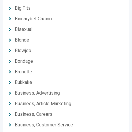
Big Tits
Binnarybet Casino
Bisexual
Blonde
Blowjob
Bondage
Brunette
Bukkake
Business, Advertising
Business, Article Marketing
Business, Careers
Business, Customer Service