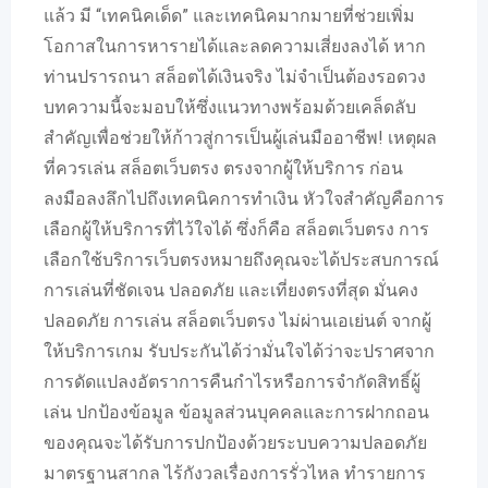
แล้ว มี “เทคนิคเด็ด” และเทคนิคมากมายที่ช่วยเพิ่ม
โอกาสในการหารายได้และลดความเสี่ยงลงได้ หาก
ท่านปรารถนา สล็อตได้เงินจริง ไม่จำเป็นต้องรอดวง
บทความนี้จะมอบให้ซึ่งแนวทางพร้อมด้วยเคล็ดลับ
สำคัญเพื่อช่วยให้ก้าวสู่การเป็นผู้เล่นมืออาชีพ! เหตุผล
ที่ควรเล่น สล็อตเว็บตรง ตรงจากผู้ให้บริการ ก่อน
ลงมือลงลึกไปถึงเทคนิคการทำเงิน หัวใจสำคัญคือการ
เลือกผู้ให้บริการที่ไว้ใจได้ ซึ่งก็คือ สล็อตเว็บตรง การ
เลือกใช้บริการเว็บตรงหมายถึงคุณจะได้ประสบการณ์
การเล่นที่ชัดเจน ปลอดภัย และเที่ยงตรงที่สุด มั่นคง
ปลอดภัย การเล่น สล็อตเว็บตรง ไม่ผ่านเอเย่นต์ จากผู้
ให้บริการเกม รับประกันได้ว่ามั่นใจได้ว่าจะปราศจาก
การดัดแปลงอัตราการคืนกำไรหรือการจำกัดสิทธิ์ผู้
เล่น ปกป้องข้อมูล ข้อมูลส่วนบุคคลและการฝากถอน
ของคุณจะได้รับการปกป้องด้วยระบบความปลอดภัย
มาตรฐานสากล ไร้กังวลเรื่องการรั่วไหล ทำรายการ