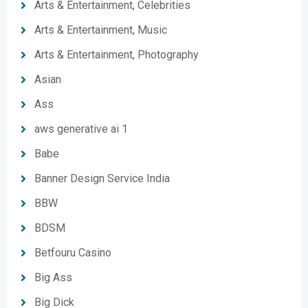
Arts & Entertainment, Celebrities
Arts & Entertainment, Music
Arts & Entertainment, Photography
Asian
Ass
aws generative ai 1
Babe
Banner Design Service India
BBW
BDSM
Betfouru Casino
Big Ass
Big Dick