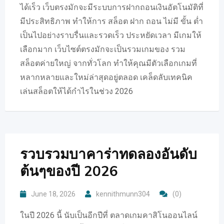
ได้เร็ว เว็บตรงมักจะมีระบบการฝากถอนเงินอัตโนมัติที่
มีประสิทธิภาพ ทำให้การ สล็อต ฝาก ถอน ไม่มี ขั้น ต่ำ
เป็นไปอย่างราบรื่นและรวดเร็ว ประหยัดเวลา มีเกมให้
เลือกมาก เว็บไซต์ตรงมักจะเป็นรวมเกมของ รวม
สล็อตค่ายใหญ่ จากทั่วโลก ทำให้คุณมีตัวเลือกเกมที่
หลากหลายและใหม่ล่าสุดอยู่ตลอด เคล็ดลับเทคนิค
เล่นสล็อตให้ได้กำไรในช่วง 2026
รวบรวมบาคาร่าทดลองอันดับ
ต้นๆของปี 2026
June 18, 2026
kennithmunn304
(0)
ในปี 2026 นี้ นับเป็นอีกปีที่ ตลาดเกมคาสิโนออนไลน์