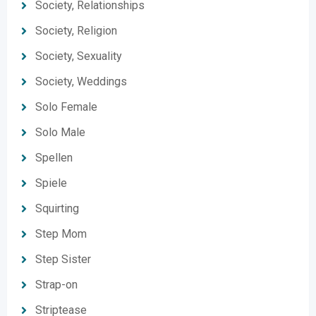
Society, Relationships
Society, Religion
Society, Sexuality
Society, Weddings
Solo Female
Solo Male
Spellen
Spiele
Squirting
Step Mom
Step Sister
Strap-on
Striptease