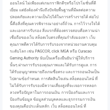
ออนไลน์ ไม่เพียงแต่เกมกราฟิกดีๆหรือโปรโมชั่นที่ดี
เยี่ยม แต่ยังต้องคำนึงถึงปัจจัยพื้นฐานที่มีผลต่อความ
ปลอดภัยและความเป็นไปได้ในการสร้างรายได้ ต่อไป
นี้คือสิ่งที่คุณควรพิจารณาอย่างถี่ถ้วน. การไว้วางใจได้
และเอกสารรับรอง สิ่งแรกที่ต้องตรวจสอบคือความน่า
เชื่อถือของเว็บ สล็อตเว็บตรงที่คุณกำลังมองหา. เว็บ
คุณภาพดีควรได้รับการรับรองจากหน่วยงานควบคุม
ระดับโลก เช่น PAGCOR, click MGA หรือ Curacao
Gaming Authority นับเป็นเครื่องยืนยันว่าผู้ให้บริการ
นั้นๆ ผ่านการรับรองคุณภาพและได้รับการดูแล. การ
ได้รับอนุญาตหมายถึงเกมซื่อตรง และการถอนเงินเป็น
ไปตามข้อกำหนด. การตัดสินใจเล่น สล็อตออนไลน์ ที่
ไม่ได้รับการรับรองมีความเสี่ยงสูงที่จะเจอการหลอก
ลวงหรือปัญหาในการถอนเงิน. การป้องกันและการ
ป้องกันข้อมูล ข้อมูลส่วนบุคคลและธุรกรรมการเงิน
ของคุณคือประเด็นหลัก. เว็บ สล็อตออนไลน์ ที่