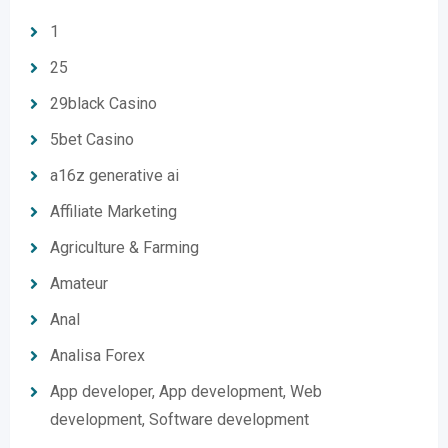
1
25
29black Casino
5bet Casino
a16z generative ai
Affiliate Marketing
Agriculture & Farming
Amateur
Anal
Analisa Forex
App developer, App development, Web
development, Software development