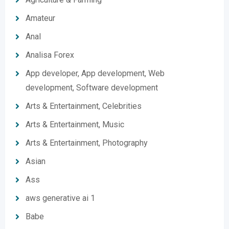
Amateur
Anal
Analisa Forex
App developer, App development, Web
development, Software development
Arts & Entertainment, Celebrities
Arts & Entertainment, Music
Arts & Entertainment, Photography
Asian
Ass
aws generative ai 1
Babe