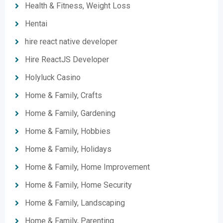
Health & Fitness, Weight Loss
Hentai
hire react native developer
Hire ReactJS Developer
Holyluck Casino
Home & Family, Crafts
Home & Family, Gardening
Home & Family, Hobbies
Home & Family, Holidays
Home & Family, Home Improvement
Home & Family, Home Security
Home & Family, Landscaping
Home & Family, Parenting