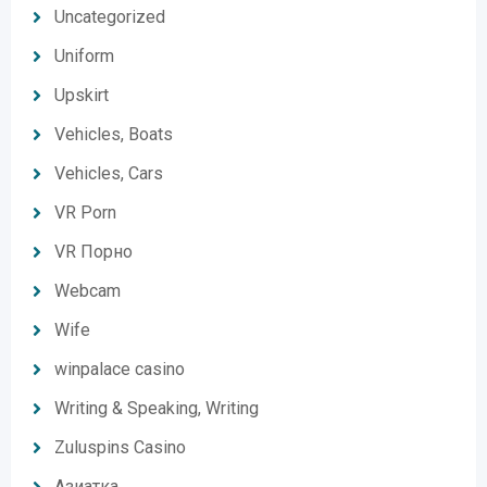
Uncategorized
Uniform
Upskirt
Vehicles, Boats
Vehicles, Cars
VR Porn
VR Порно
Webcam
Wife
winpalace casino
Writing & Speaking, Writing
Zuluspins Casino
Азиатка