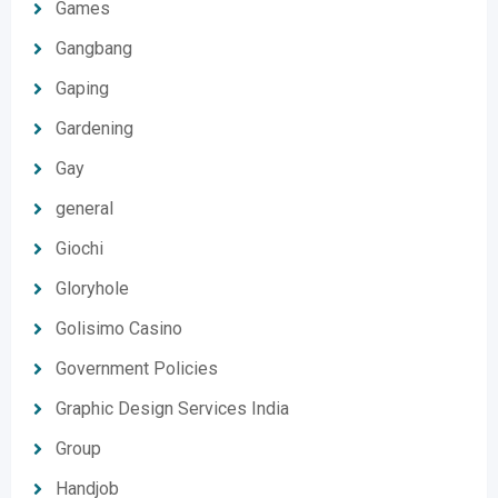
Games
Gangbang
Gaping
Gardening
Gay
general
Giochi
Gloryhole
Golisimo Casino
Government Policies
Graphic Design Services India
Group
Handjob