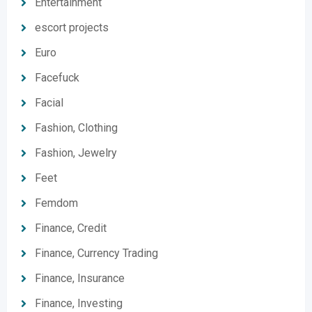
Entertainment
escort projects
Euro
Facefuck
Facial
Fashion, Clothing
Fashion, Jewelry
Feet
Femdom
Finance, Credit
Finance, Currency Trading
Finance, Insurance
Finance, Investing