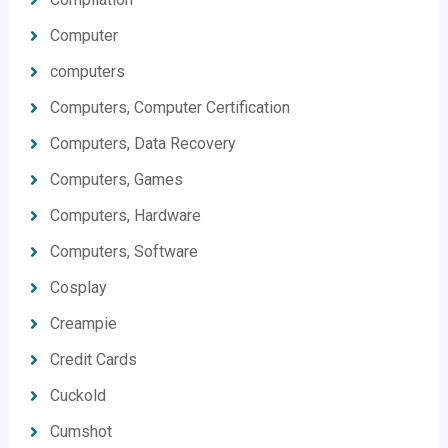
Computer
computers
Computers, Computer Certification
Computers, Data Recovery
Computers, Games
Computers, Hardware
Computers, Software
Cosplay
Creampie
Credit Cards
Cuckold
Cumshot