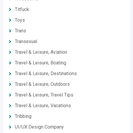
Titfuck
Toys
Trans
Transexual
Travel & Leisure, Aviation
Travel & Leisure, Boating
Travel & Leisure, Destinations
Travel & Leisure, Outdoors
Travel & Leisure, Travel Tips
Travel & Leisure, Vacations
Tribbing
UI/UX Design Company