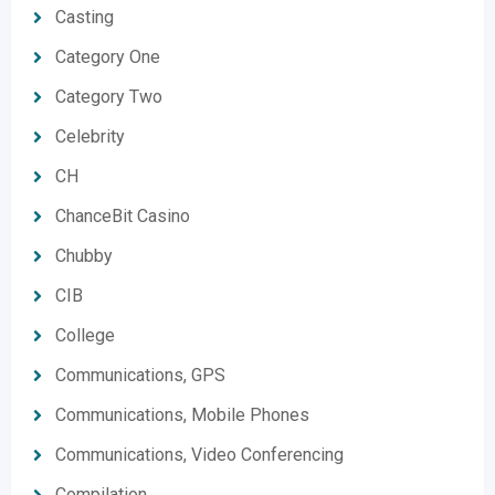
Casting
Category One
Category Two
Celebrity
CH
ChanceBit Casino
Chubby
CIB
College
Communications, GPS
Communications, Mobile Phones
Communications, Video Conferencing
Compilation