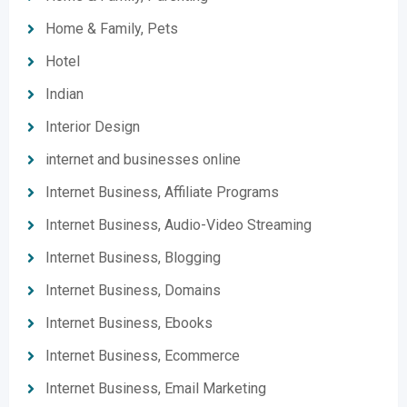
Home & Family, Pets
Hotel
Indian
Interior Design
internet and businesses online
Internet Business, Affiliate Programs
Internet Business, Audio-Video Streaming
Internet Business, Blogging
Internet Business, Domains
Internet Business, Ebooks
Internet Business, Ecommerce
Internet Business, Email Marketing