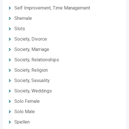
Self Improvement, Time Management
Shemale
Slots
Society, Divorce
Society, Marriage
Society, Relationships
Society, Religion
Society, Sexuality
Society, Weddings
Solo Female
Solo Male
Spellen