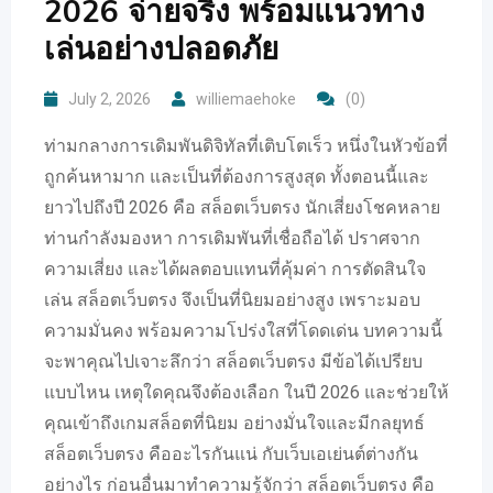
2026 จ่ายจริง พร้อมแนวทาง
เล่นอย่างปลอดภัย
July 2, 2026
williemaehoke
(0)
ท่ามกลางการเดิมพันดิจิทัลที่เติบโตเร็ว หนึ่งในหัวข้อที่
ถูกค้นหามาก และเป็นที่ต้องการสูงสุด ทั้งตอนนี้และ
ยาวไปถึงปี 2026 คือ สล็อตเว็บตรง นักเสี่ยงโชคหลาย
ท่านกำลังมองหา การเดิมพันที่เชื่อถือได้ ปราศจาก
ความเสี่ยง และได้ผลตอบแทนที่คุ้มค่า การตัดสินใจ
เล่น สล็อตเว็บตรง จึงเป็นที่นิยมอย่างสูง เพราะมอบ
ความมั่นคง พร้อมความโปร่งใสที่โดดเด่น บทความนี้
จะพาคุณไปเจาะลึกว่า สล็อตเว็บตรง มีข้อได้เปรียบ
แบบไหน เหตุใดคุณจึงต้องเลือก ในปี 2026 และช่วยให้
คุณเข้าถึงเกมสล็อตที่นิยม อย่างมั่นใจและมีกลยุทธ์
สล็อตเว็บตรง คืออะไรกันแน่ กับเว็บเอเย่นต์ต่างกัน
อย่างไร ก่อนอื่นมาทำความรู้จักว่า สล็อตเว็บตรง คือ