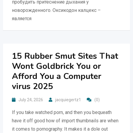
пробудить притеснение дыхания у
новорожденного. Оксикодон калцекс –
является
15 Rubber Smut Sites That
Wont Goldbrick You or
Afford You a Computer
virus 2025
July 24, 2026
jacquiegertz1
(0)
If you take watched porn, and then you bequeath
have it off good how of import thumbnails are when
it comes to pornography. It makes it a dole out