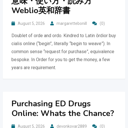
意味・使い方・読み方
Weblio英和辞書
August 5, 2026
margarettebonill
(0)
Doublet of orde and ordo. Kindred to Latin ōrdior buy
cialis online (“begin”, literally “begin to weave”). In
common sense “request for purchase”, equivalence
bespoke. In Order for you to get the money, a few
years are requirement.
Purchasing ED Drugs
Online: Whats the Chance?
August 5, 2026
devonkovar2889
(0)