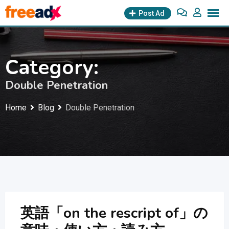
Skip
Post Ad
to
content
Category:
Double Penetration
Home
Blog
Double Penetration
英語「on the rescript of」の