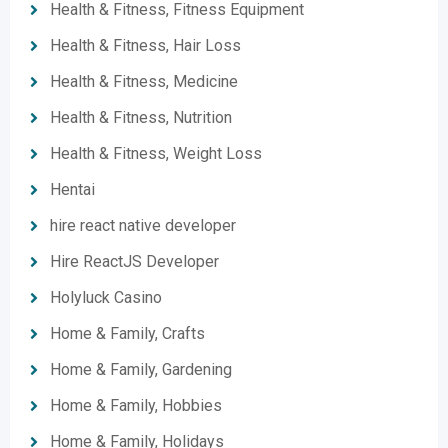
Health & Fitness, Fitness Equipment
Health & Fitness, Hair Loss
Health & Fitness, Medicine
Health & Fitness, Nutrition
Health & Fitness, Weight Loss
Hentai
hire react native developer
Hire ReactJS Developer
Holyluck Casino
Home & Family, Crafts
Home & Family, Gardening
Home & Family, Hobbies
Home & Family, Holidays