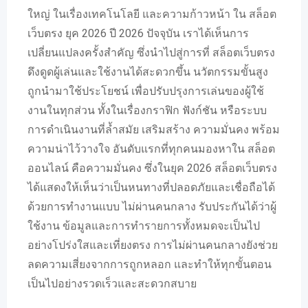
ใหญ่ ในเรื่องเทคโนโลยี และความก้าวหน้า ใน สล็อต
เว็บตรง ยุค 2026 ปี 2026 ปัจจุบัน เราได้เห็นการ
เปลี่ยนแปลงครั้งสำคัญ ซึ่งนำไปสู่การที่ สล็อตเว็บตรง
ดึงดูดผู้เล่นและใช้งานได้สะดวกขึ้น นวัตกรรมขั้นสูง
ถูกนำมาใช้ประโยชน์ เพื่อปรับปรุงการเล่นของผู้ใช้
งานในทุกส่วน ทั้งในเรื่องกราฟิก ฟังก์ชัน หรือระบบ
การดำเนินงานที่ล้ำสมัย เสริมสร้าง ความมั่นคง พร้อม
ความน่าไว้วางใจ อันดับแรกที่ทุกคนมองหาใน สล็อต
ออนไลน์ คือความมั่นคง ซึ่งในยุค 2026 สล็อตเว็บตรง
ได้แสดงให้เห็นว่าเป็นหนทางที่ปลอดภัยและเชื่อถือได้
ด้วยการทำงานแบบ ไม่ผ่านคนกลาง รับประกันได้ว่าผู้
ใช้งาน ข้อมูลและการทำรายการทั้งหมดจะเป็นไป
อย่างโปร่งใสและเที่ยงตรง การไม่ผ่านคนกลางยังช่วย
ลดความเสี่ยงจากการถูกหลอก และทำให้ทุกขั้นตอน
เป็นไปอย่างรวดเร็วและสะดวกสบาย