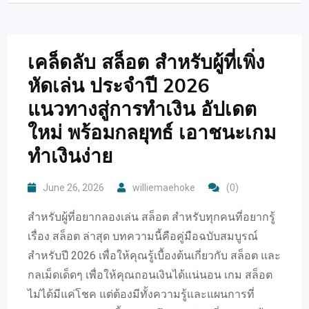
เคล็ดลับ สล็อต สำหรับผู้ที่เพิ่ง
หัดเล่น ประจำปี 2026
แนวทางสู่การทำเงิน อัปเดต
ใหม่ พร้อมกลยุทธ์ เอาชนะเกม
ทำเงินง่าย
June 26, 2026
williemaehoke
(0)
สำหรับผู้ที่อยากลองเล่น สล็อต สำหรับทุกคนที่อยากรู้
เรื่อง สล็อต ล่าสุด บทความนี้คือคู่มือฉบับสมบูรณ์
สำหรับปี 2026 เพื่อให้คุณรู้เบื้องต้นเกี่ยวกับ สล็อต และ
กลเม็ดเด็ดๆ เพื่อให้คุณถอนเงินได้แน่นอน เกม สล็อต
ไม่ได้มีแค่โชค แต่ต้องมีทั้งความรู้และแผนการที่