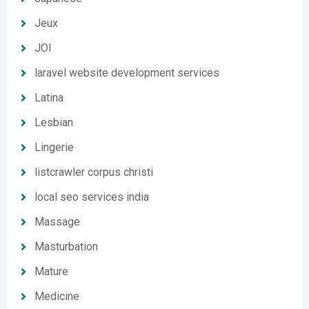
Jeux
JOI
laravel website development services
Latina
Lesbian
Lingerie
listcrawler corpus christi
local seo services india
Massage
Masturbation
Mature
Medicine