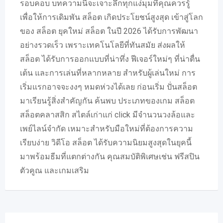
รอบคอบ บทความนี้จะเจาะลึกทุกแง่มุมที่คุณควรรู้
เพื่อให้การเดิมพัน สล็อต เกิดประโยชน์สูงสุด เข้าสู่โลก
ของ สล็อต ยุคใหม่ สล็อต ในปี 2026 ได้รับการพัฒนา
อย่างรวดเร็ว เพราะเทคโนโลยีที่ทันสมัย ส่งผลให้
สล็อต ได้รับการออกแบบที่น่าทึ่ง ฟีเจอร์ใหม่ๆ ที่น่าตื่น
เต้น และการเล่นที่หลากหลาย สำหรับผู้เล่นใหม่ การ
เริ่มแรกอาจจะงงๆ หมดห่วงได้เลย ก่อนเริ่ม ปั่นสล็อต
มาเรียนรู้สิ่งสำคัญกัน ค้นพบ ประเภทของเกม สล็อต
สล็อตคลาสสิก สไตล์เก่าแก่ click มีจำนวนวงล้อและ
เพย์ไลน์จำกัด เหมาะสำหรับมือใหม่ที่ต้องการความ
เรียบง่าย วิดีโอ สล็อต ได้รับความนิยมสูงสุดในยุคนี้
มาพร้อมธีมที่แตกต่างกัน คุณสมบัติพิเศษเช่น ฟรีสปิน
ตัวคูณ และเกมเสริม