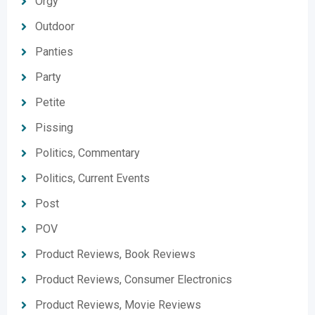
Orgy
Outdoor
Panties
Party
Petite
Pissing
Politics, Commentary
Politics, Current Events
Post
POV
Product Reviews, Book Reviews
Product Reviews, Consumer Electronics
Product Reviews, Movie Reviews