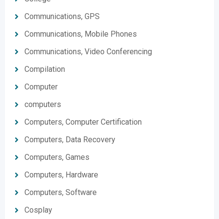
Communications, GPS
Communications, Mobile Phones
Communications, Video Conferencing
Compilation
Computer
computers
Computers, Computer Certification
Computers, Data Recovery
Computers, Games
Computers, Hardware
Computers, Software
Cosplay