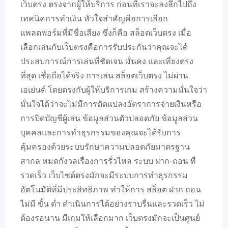
เว็บตรง ตรงจากผู้ให้บริการ ก่อนที่เราจะลงลึกไปถึง
เทคนิคการทำเงิน หัวใจสำคัญคือการเลือก
แพลตฟอร์มที่มีชื่อเสียง ซึ่งก็คือ สล็อตเว็บตรง เมื่อ
เลือกเล่นกับเว็บตรงคือการรับประกันว่าคุณจะได้
ประสบการณ์การเล่นที่ชัดเจน มั่นคง และเที่ยงตรง
ที่สุด เชื่อถือได้จริง การเล่น สล็อตเว็บตรง ไม่ผ่าน
เอเย่นต์ โดยตรงกับผู้ให้บริการเกม สร้างความมั่นใจว่า
มั่นใจได้ว่าจะไม่มีการดัดแปลงอัตราการจ่ายเงินหรือ
การปิดบัญชีผู้เล่น ข้อมูลส่วนตัวปลอดภัย ข้อมูลส่วน
บุคคลและการทำธุรกรรมของคุณจะได้รับการ
คุ้มครองด้วยระบบรักษาความปลอดภัยมาตรฐาน
สากล หมดกังวลเรื่องการรั่วไหล ระบบ ฝาก-ถอน ที่
รวดเร็ว เว็บไซต์ตรงมักจะมีระบบการทำธุรกรรม
อัตโนมัติที่มีประสิทธิภาพ ทำให้การ สล็อต ฝาก ถอน
ไม่มี ขั้น ต่ำ ดำเนินการได้อย่างราบรื่นและรวดเร็ว ไม่
ต้องรอนาน มีเกมให้เลือกมาก เว็บตรงมักจะเป็นศูนย์