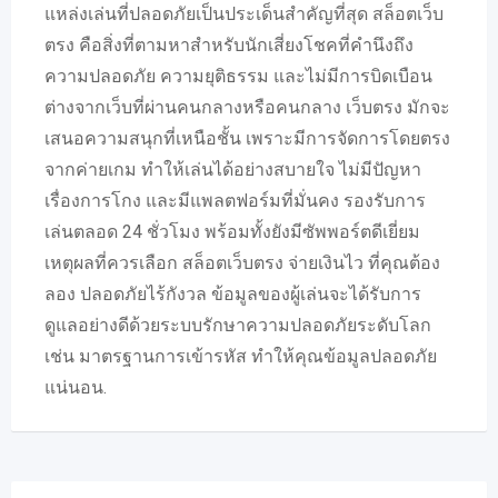
แหล่งเล่นที่ปลอดภัยเป็นประเด็นสำคัญที่สุด สล็อตเว็บ
ตรง คือสิ่งที่ตามหาสำหรับนักเสี่ยงโชคที่คำนึงถึง
ความปลอดภัย ความยุติธรรม และไม่มีการบิดเบือน
ต่างจากเว็บที่ผ่านคนกลางหรือคนกลาง เว็บตรง มักจะ
เสนอความสนุกที่เหนือชั้น เพราะมีการจัดการโดยตรง
จากค่ายเกม ทำให้เล่นได้อย่างสบายใจ ไม่มีปัญหา
เรื่องการโกง และมีแพลตฟอร์มที่มั่นคง รองรับการ
เล่นตลอด 24 ชั่วโมง พร้อมทั้งยังมีซัพพอร์ตดีเยี่ยม
เหตุผลที่ควรเลือก สล็อตเว็บตรง จ่ายเงินไว ที่คุณต้อง
ลอง ปลอดภัยไร้กังวล ข้อมูลของผู้เล่นจะได้รับการ
ดูแลอย่างดีด้วยระบบรักษาความปลอดภัยระดับโลก
เช่น มาตรฐานการเข้ารหัส ทำให้คุณข้อมูลปลอดภัย
แน่นอน.