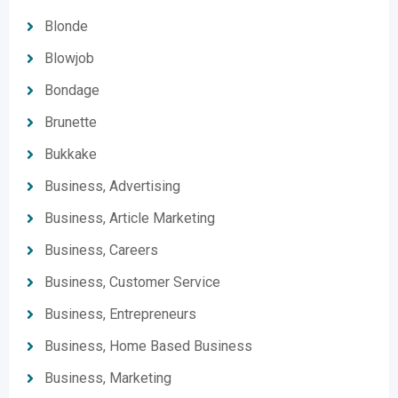
Blonde
Blowjob
Bondage
Brunette
Bukkake
Business, Advertising
Business, Article Marketing
Business, Careers
Business, Customer Service
Business, Entrepreneurs
Business, Home Based Business
Business, Marketing