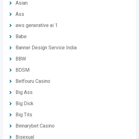
Asian
Ass
aws generative ai 1
Babe
Banner Design Service India
BBW
BDSM
Betfouru Casino
Big Ass
Big Dick
Big Tits
Binnarybet Casino
Bisexual