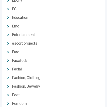
Ebony
EC
Education
Emo
Entertainment
escort projects
Euro
Facefuck
Facial
Fashion, Clothing
Fashion, Jewelry
Feet
Femdom