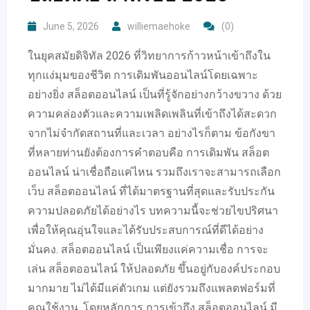
June 5, 2026
williemaehoke
(0)
ในยุคสมัยดิจิทัล 2026 ที่วิทยาการก้าวหน้าเข้าถึงใน
ทุกแง่มุมของชีวิต การเดิมพันออนไลน์โดยเฉพาะ
อย่างยิ่ง สล็อตออนไลน์ เป็นที่รู้จักอย่างกว้างขวาง ด้วย
ความคล่องตัวและความเพลิดเพลินที่เข้าถึงได้สะดวก
จากไม่จำกัดสถานที่และเวลา อย่างไรก็ตาม ข้อกังขา
ที่หลายท่านยังต้องการคำตอบคือ การเดิมพัน สล็อต
ออนไลน์ น่าเชื่อถือแค่ไหน รวมถึงเราจะสามารถเลือก
เว็บ สล็อตออนไลน์ ที่ได้มาตรฐานที่สุดและรับประกัน
ความปลอดภัยได้อย่างไร บทความนี้จะช่วยไขปริศนา
เพื่อให้คุณอุ่นใจและได้รับประสบการณ์ที่ดีได้อย่าง
มั่นคง. สล็อตออนไลน์ เป็นเพียงแค่ความเชื่อ การจะ
เล่น สล็อตออนไลน์ ให้ปลอดภัย ขึ้นอยู่กับองค์ประกอบ
มากมาย ไม่ได้มีแค่ตัวเกม แต่ยังรวมถึงแพลตฟอร์มที่
คุณใช้งาน. โดยหลักการ การเข้าถึง สล็อตออนไลน์ มี