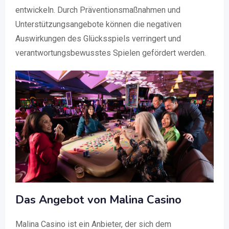
entwickeln. Durch Präventionsmaßnahmen und
Unterstützungsangebote können die negativen
Auswirkungen des Glücksspiels verringert und
verantwortungsbewusstes Spielen gefördert werden.
Das Angebot von Malina Casino
Malina Casino ist ein Anbieter, der sich dem