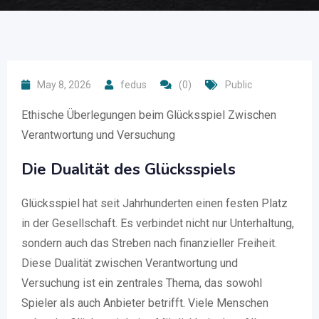
May 8, 2026
fedus
(0)
Public
Ethische Überlegungen beim Glücksspiel Zwischen
Verantwortung und Versuchung
Die Dualität des Glücksspiels
Glücksspiel hat seit Jahrhunderten einen festen Platz
in der Gesellschaft. Es verbindet nicht nur Unterhaltung,
sondern auch das Streben nach finanzieller Freiheit.
Diese Dualität zwischen Verantwortung und
Versuchung ist ein zentrales Thema, das sowohl
Spieler als auch Anbieter betrifft. Viele Menschen