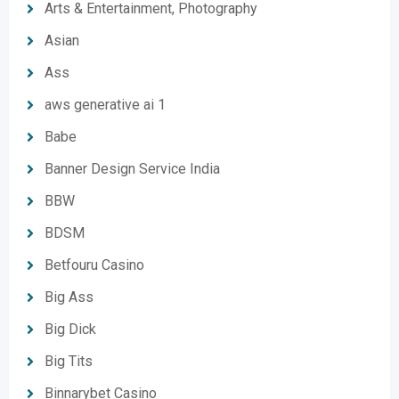
Arts & Entertainment, Photography
Asian
Ass
aws generative ai 1
Babe
Banner Design Service India
BBW
BDSM
Betfouru Casino
Big Ass
Big Dick
Big Tits
Binnarybet Casino