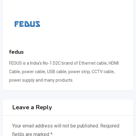
fedus
FEDUS is a India's No-1 D2C brand of Ethernet cable, HDMI
Cable, power cable, USB cable, power strip, CCTV cable,
power supply and many products.
Leave a Reply
Your email address will not be published.
Required
fields are marked
*