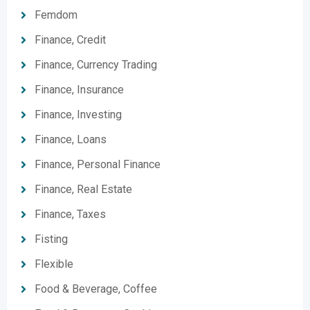
Femdom
Finance, Credit
Finance, Currency Trading
Finance, Insurance
Finance, Investing
Finance, Loans
Finance, Personal Finance
Finance, Real Estate
Finance, Taxes
Fisting
Flexible
Food & Beverage, Coffee