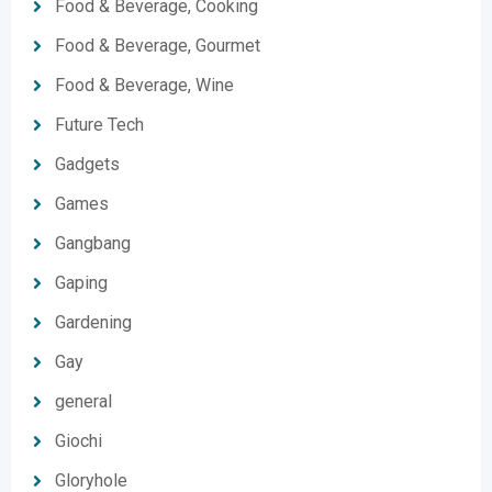
Food & Beverage, Cooking
Food & Beverage, Gourmet
Food & Beverage, Wine
Future Tech
Gadgets
Games
Gangbang
Gaping
Gardening
Gay
general
Giochi
Gloryhole