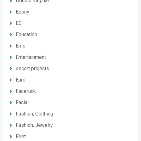
Double Vaginal
Ebony
EC
Education
Emo
Entertainment
escort projects
Euro
Facefuck
Facial
Fashion, Clothing
Fashion, Jewelry
Feet