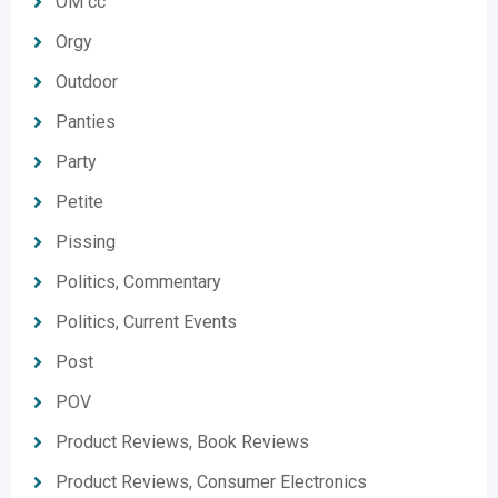
OM cc
Orgy
Outdoor
Panties
Party
Petite
Pissing
Politics, Commentary
Politics, Current Events
Post
POV
Product Reviews, Book Reviews
Product Reviews, Consumer Electronics