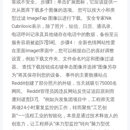
靠或不安全。 步骤3：单击扩展图标，它应该提供一
次从图库下载多个图像的选项。 您可以按大小和类
型过滤 ImageFap 图像以进行下载。 安全专家Nik
Cubrilovic表示，除了照片，短信、日历、通讯录、
电话呼叫记录及其他储存在电话中的数据，备份至云
服务容易被盗[57][58]。 步骤4： 全新色情网站性爱
在里面Imaget界面中，您可以根据自己的喜好调整
设置，例如下载文件夹、文件命名约定和图像过滤
器。 查找下载按钮或右键单击图像并选择”图像另存
为”将其保存到您的设备。 事件的主要散播站点
Reddit创建了部分照片的外链，当天就吸引75000名
网民。 Reddit管理员因违反网站反凭证追踪原则而
遭到谴责[37]。 “例如兴发集团项目中，工程师无需
再做24小时重复监控的工作，转而聚焦”工艺创
新”——流程工业的智能化，本质是通过技术释放人的
创造力，让工程师从”体力型监控”转向”脑力型优