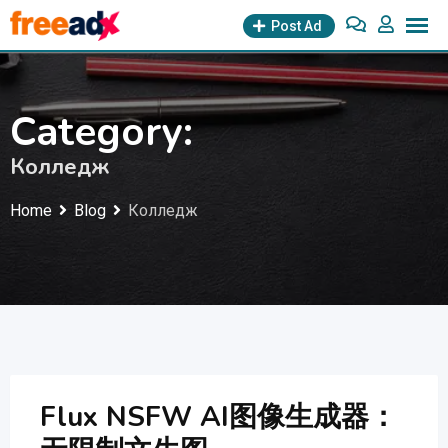
Skip
Post Ad
to
content
Category:
Колледж
Home
Blog
Колледж
Flux NSFW AI图像生成器：