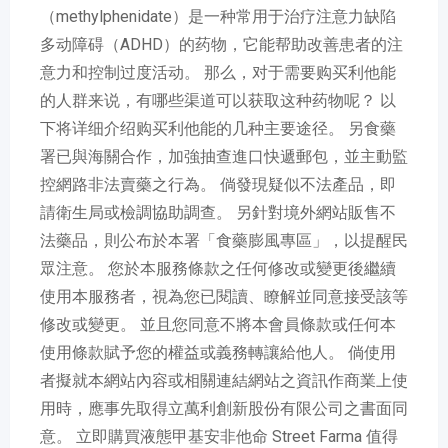
（methylphenidate）是一种常用于治疗注意力缺陷
多动障碍（ADHD）的药物，它能帮助改善患者的注
意力和控制过度活动。 那么，对于需要购买利他能
的人群来说，有哪些渠道可以获取这种药物呢？ 以
下将详细介绍购买利他能的几种主要途径。 另食藥
署已與海關合作，加強抽查進口快遞郵包，並主動監
控網路非法賣藥之行為。 倘發現疑似不法產品，即
請衛生局或檢調協助調查。 另針對境外網站販售不
法藥品，則公布於本署「食藥膨風專區」，以提醒民
眾注意。 您於本服務條款之任何修改或變更後繼續
使用本服務者，視為您已閱讀、瞭解並同意接受該等
修改或變更。 並且您同意不將本會員條款或任何本
使用條款賦予您的權益或義務轉讓給他人。 倘使用
者擬就本網站內容或相關連結網站之資訊作商業上使
用時，應事先取得立萬利創新股份有限公司之書面同
意。 立即購買液態甲基安非他命 Street Farma 值得