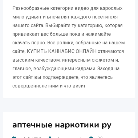
Разнообразные категории видео для взрослых
мило удивят и впечатлят каждого посетителя
нашего сайта. Выбирайте ту категорию, которая
привлекает вас больше пока и нажимайте
скачать порно. Все ролики, собранные на нашем
сайте, КУПИТЬ КАННАБИС ОНЛАЙН отличаются
высоким качеством, интересным сюжетом и,
главное, возбуждающими кадрами. Заходя на
этот сайт вы подтверждаете, что являетесь
совершеннолетним и что визит
аптечные наркотики ру