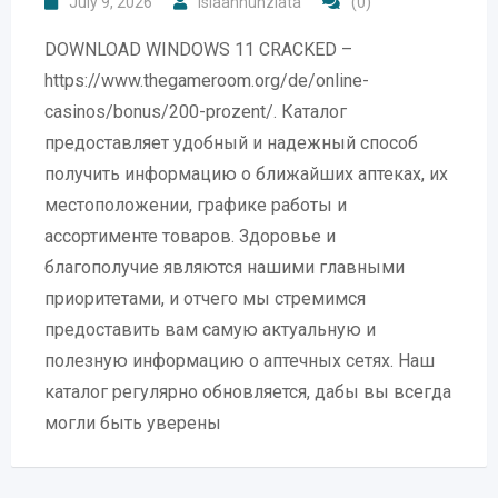
July 9, 2026
islaannunziata
(0)
DOWNLOAD WINDOWS 11 CRACKED –
https://www.thegameroom.org/de/online-
casinos/bonus/200-prozent/. Каталог
предоставляет удобный и надежный способ
получить информацию о ближайших аптеках, их
местоположении, графике работы и
ассортименте товаров. Здоровье и
благополучие являются нашими главными
приоритетами, и отчего мы стремимся
предоставить вам самую актуальную и
полезную информацию о аптечных сетях. Наш
каталог регулярно обновляется, дабы вы всегда
могли быть уверены