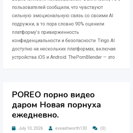
пользователей сообщили, что чувствуют
сильную эмоциональную связь со своими AI
подружки, в то пора словно 90% оценили
платформу’s приверженность
конфиденциальности и безопасности. Tingo AI
доступно на нескольких платформах, включая
устройства iOS и Android. ThePornBlender — это
POREO порно видео
даром Новая порнуха
ежедневно.
July 10, 2026
eveashworth130
(0)