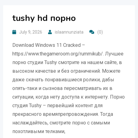
tushy hd порно
July 9, 2026
islaannunziata
(0)
Download Windows 11 Cracked –
https://www.thegameroom.org/rummikub/. Лучшее
порно студии Tushy смотрите на нашем сайте, в
высоком качестве и без ограничений. Можете
даже скачать понравившиеся ролики, дабы
опять-таки и сызнова пересматривать их в
ситуации, когда нету доступа к интернету. Порно
студия Tushy – первейший контент для
прекрасного времяпрепровождения. Тогда
наслаждайтесь, смотрите порно с самыми
похотливыми телками,