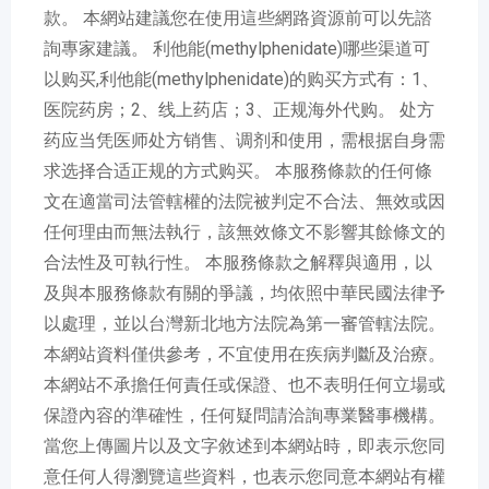
款。 本網站建議您在使用這些網路資源前可以先諮
詢專家建議。 利他能(methylphenidate)哪些渠道可
以购买,利他能(methylphenidate)的购买方式有：1、
医院药房；2、线上药店；3、正规海外代购。 处方
药应当凭医师处方销售、调剂和使用，需根据自身需
求选择合适正规的方式购买。 本服務條款的任何條
文在適當司法管轄權的法院被判定不合法、無效或因
任何理由而無法執行，該無效條文不影響其餘條文的
合法性及可執行性。 本服務條款之解釋與適用，以
及與本服務條款有關的爭議，均依照中華民國法律予
以處理，並以台灣新北地方法院為第一審管轄法院。
本網站資料僅供參考，不宜使用在疾病判斷及治療。
本網站不承擔任何責任或保證、也不表明任何立場或
保證內容的準確性，任何疑問請洽詢專業醫事機構。
當您上傳圖片以及文字敘述到本網站時，即表示您同
意任何人得瀏覽這些資料，也表示您同意本網站有權