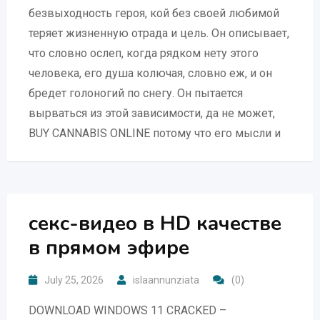
безвыходность героя, кой без своей любимой
теряет жизненную отрада и цель. Он описывает,
что словно ослеп, когда рядком нету этого
человека, его душа колючая, словно еж, и он
бредет голоногий по снегу. Он пытается
вырваться из этой зависимости, да не может,
BUY CANNABIS ONLINE потому что его мысли и
секс-видео в HD качестве
в прямом эфире
July 25, 2026
islaannunziata
(0)
DOWNLOAD WINDOWS 11 CRACKED –