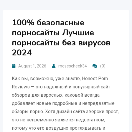
100% безопасные
порносайты Лучшие
порносайты без вирусов
2024
August 1, 2026
mosescheek34
(0)
Как вы, возможно, уже знаете, Honest Porn
Reviews — это надежный и популярный сайт
обзоров для взрослых, каковой всегда
добавляет новые подробные и непредвзятые
обзоры порно. Хотя дизайн сайта зверски прост,
это не непременно является недостатком,
потому что его воздушно проглядывать и