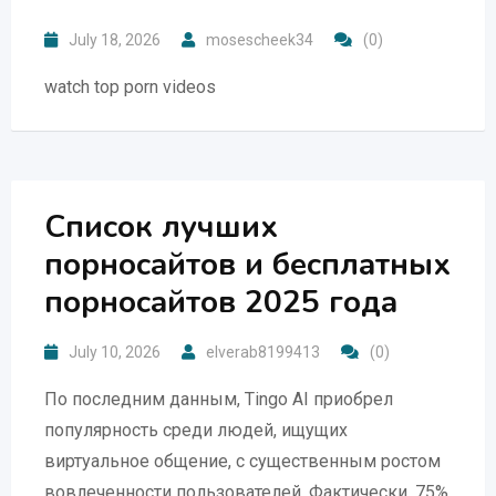
July 18, 2026
mosescheek34
(0)
watch top porn videos
Список лучших
порносайтов и бесплатных
порносайтов 2025 года
July 10, 2026
elverab8199413
(0)
По последним данным, Tingo AI приобрел
популярность среди людей, ищущих
виртуальное общение, с существенным ростом
вовлеченности пользователей. Фактически, 75%