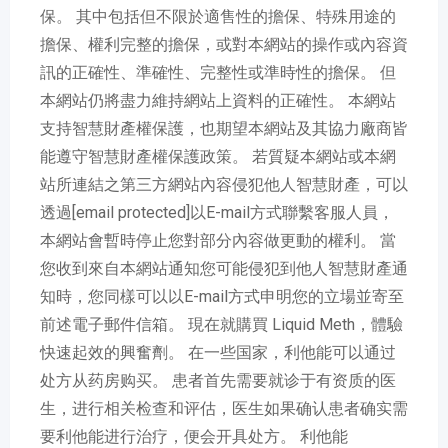
保。 其中包括但不限於適售性的擔保、特殊用途的
擔保、權利完整的擔保，或對本網站的操作或內容資
訊的正確性、準確性、完整性或準時性的擔保。 但
本網站仍將盡力維持網站上資料的正確性。 本網站
支持智慧財產權保護，也期望本網站及其協力廠商皆
能遵守智慧財產權保護政策。 若質疑本網站或本網
站所連結之第三方網站內容侵犯他人智慧財產，可以
透過[email protected]以E-mail方式聯繫客服人員，
本網站會暫時停止您對部分內容做更動的權利。 當
您收到來自本網站通知您可能侵犯到他人智慧財產通
知時，您同樣可以以E-mail方式申明您的立場並寄至
前述電子郵件信箱。 現在就購買 Liquid Meth，體驗
快速起效的興奮劑。 在一些国家，利他能可以通过
处方从药房购买。 患者首先需要就诊于有资质的医
生，进行相关检查和评估，医生如果确认患者确实需
要利他能进行治疗，便会开具处方。 利他能