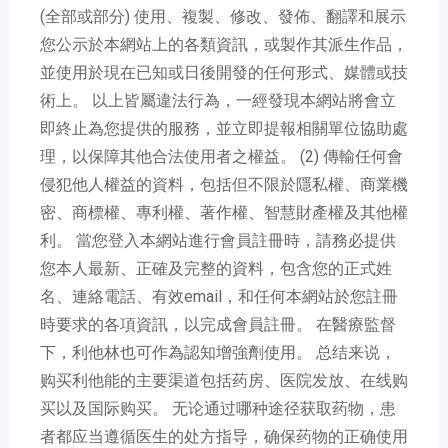
(全部或部分) 使用、複製、修改、發佈、翻譯和展示
您公示於本網站上的各類資訊，或製作其派生作品，
並使用於現在已知或日後開發的任何形式、媒體或技
術上。 以上皆屬違法行為，一經發現本網站將會立
即終止為您提供的服務，並立即提報相關單位協助處
理，以保障其他合法使用者之權益。 (2) 傳輸任何會
侵犯他人權益的資料，包括但不限於隱私權、商業機
密、商標權、專利權、著作權、智慧財產權及其他權
利。 當您登入本網站進行會員註冊時，請務必提供
您本人最新、正確及完整的資料，包含您的正式姓
名、連絡電話、有效email，和任何本網站於您註冊
時要求的各項資訊，以完成會員註冊。 在醫療監督
下，利他林也可作為認知增強劑使用。 总结来说，
购买利他能的主要渠道包括药房、医院发放、在线购
买以及国际购买。 无论通过哪种途径获取药物，患
者都应当遵循医生的处方指导，确保药物的正确使用