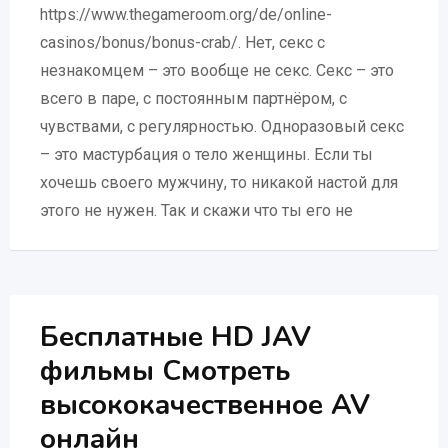
https://www.thegameroom.org/de/online-
casinos/bonus/bonus-crab/. Нет, секс с
незнакомцем – это вообще не секс. Секс – это
всего в паре, с постоянным партнёром, с
чувствами, с регулярностью. Одноразовый секс
– это мастурбация о тело женщины. Если ты
хочешь своего мужчину, то никакой настой для
этого не нужен. Так и скажи что ты его не
Бесплатные HD JAV
фильмы Смотреть
высококачественное AV
онлайн