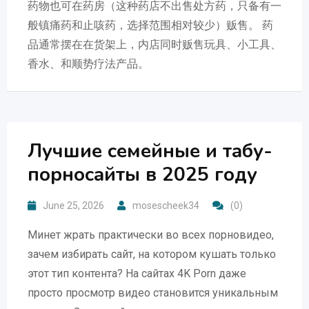
药物也可在药房（这种药店不出售处方药，只备有一
般镇痛药和止咳药，选择范围相对较少）贩售。 药
品通常摆在在货架上，内店同时贩售玩具、小工具、
香水、和顺势疗法产品。
Лучшие семейные и табу-
порносайты в 2025 году
June 25, 2026
mosescheek34
(0)
Минет жрать практически во всех порновидео,
зачем избирать сайт, на котором кушать только
этот тип контента? На сайтах 4K Porn даже
просто просмотр видео становится уникальным