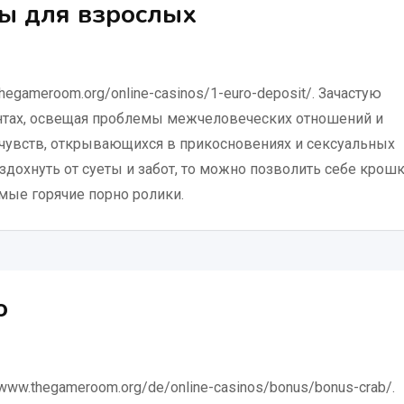
ы для взрослых
hegameroom.org/online-casinos/1-euro-deposit/. Зачастую
нтах, освещая проблемы межчеловеческих отношений и
 чувств, открывающихся в прикосновениях и сексуальных
вздохнуть от суеты и забот, то можно позволить себе крош
мые горячие порно ролики.
о
w.thegameroom.org/de/online-casinos/bonus/bonus-crab/.