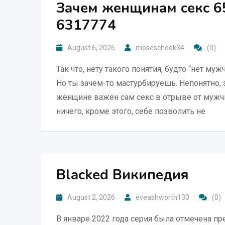
Зачем женщинам секс 6
6317774
August 6, 2026
mosescheek34
(0)
Так что, нету такого понятия, будто “нет м
Но ты зачем-то мастурбируешь. Непонятно, з
женщине важен сам секс в отрыве от мужчи
ничего, кроме этого, себе позволить не
Blacked Википедия
August 2, 2026
eveashworth130
(0)
В январе 2022 года серия была отмечена п