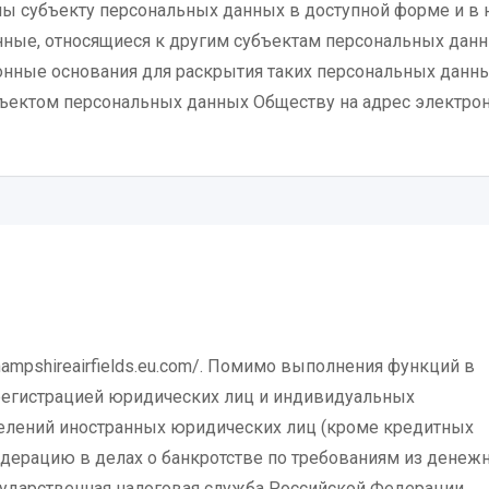
ы субъекту персональных данных в доступной форме и в 
ные, относящиеся к другим субъектам персональных данн
онные основания для раскрытия таких персональных данны
ъектом персональных данных Обществу на адрес электро
hampshireairfields.eu.com/. Помимо выполнения функций в
 регистрацией юридических лиц и индивидуальных
елений иностранных юридических лиц (кроме кредитных
едерацию в делах о банкротстве по требованиям из денеж
ударственная налоговая служба Российской Федерации,