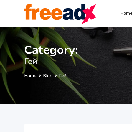
Skip
to
Hom
content
Category:
Гей
Home
Blog
Гей