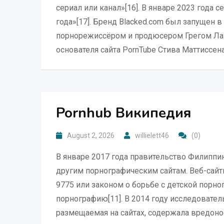
сериал или канал»[16]. В январе 2023 года 
года»[17]. Бренд Blacked.com был запущен 
порнорежиссёром и продюсером Грегом Лан
основателя сайта PornTube Стива Маттиссена 
Pornhub Википедия
August 2, 2026
willielett46
(0)
В январе 2017 года правительство Филиппин
другим порнографическим сайтам. Веб-сай
9775 или законом о борьбе с детской порн
порнографию[11]. В 2014 году исследовател
размещаемая на сайтах, содержала вредон