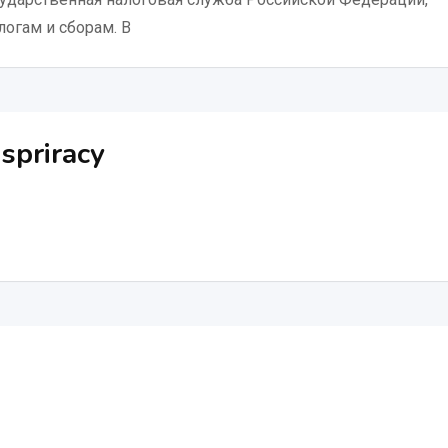
огам и сборам. В
priracy