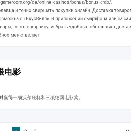
egameroom.org/de/online-casinos/bonus/bonus-crab/.
давца и точно свершать покупки онлайн. Доставка товаро
озможна с «ВкусВилл». В приложении смартфона или на сай
ары, сесть в корзину, избрать удобные обстановка достав
обное меню делает
眼电影
欧洲电影时赢得一项沃尔庇杯和三项德国电影奖。