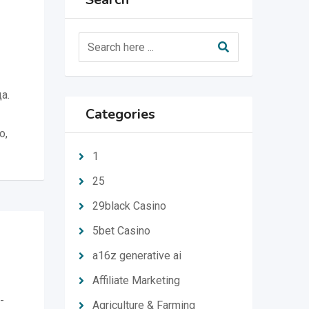
а.
Categories
о,
1
25
29black Casino
5bet Casino
a16z generative ai
Affiliate Marketing
-
Agriculture & Farming