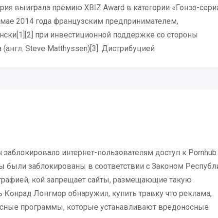
серия выиграла премию XBIZ Award в категории «Гонзо-сери
в мае 2014 года французским предпринимателем,
ски[1][2] при инвестиционной поддержке со стороны
(англ. Steve Matthyssen)[3]. Дистрибуцией
 заблокировало интернет-пользователям доступ к Pornhub
ты были заблокированы в соответствии с Законом Республ
ографией, кой запрещает сайты, размещающие такую
ь Конрад Лонгмор обнаружил, купить травку что реклама,
осные программы, которые устанавливают вредоносные