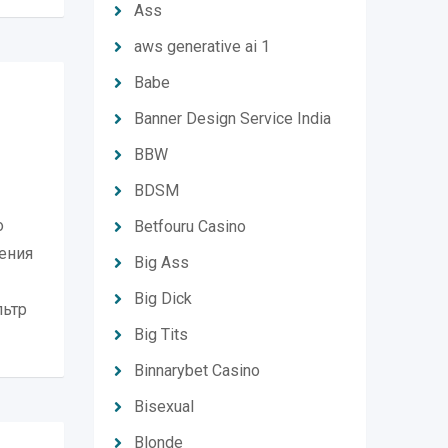
Ass
aws generative ai 1
Babe
Banner Design Service India
BBW
BDSM
о
Betfouru Casino
ения
Big Ass
Big Dick
льтр
Big Tits
Binnarybet Casino
Bisexual
Blonde