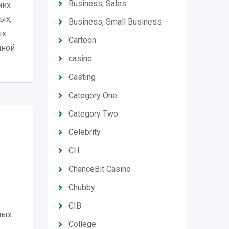
Business, Sales
них
ых,
Business, Small Business
х.
Cartoon
нной
casino
Casting
Category One
Category Two
Celebrity
CH
ChanceBit Casino
Chubby
CIB
ных
College