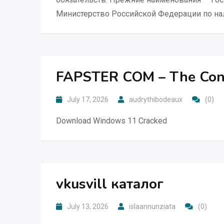
Министерство Российской Федерации по нал
FAPSTER COM – The Cons
July 17, 2026
audrythibodeaux
(0)
Download Windows 11 Cracked
vkusvill каталог
July 13, 2026
islaannunziata
(0)