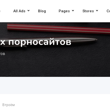
e
All Ads
Blog
Pages
Stores
C
х порносайтов
тов
Втроём