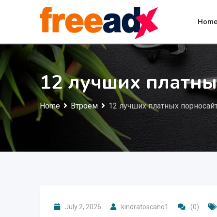
Skip
to
Hom
content
12 лучших платны
Home
Втроём
12 лучших платных порносай
July 2, 2026
kindratoscano1
(0)