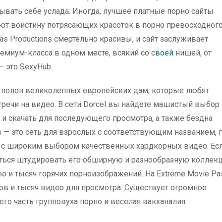
ывать себе услада. Иногда, лучшее платные порно сайты
ют воистину потрясающих красоток в порно превосходног
as Productions смертельно красивы, и сайт заслуживает
емиум-класса в одном месте, всякий со с
воей
нишей, от
– это SexyHub.
полон великолепных европейских дам, которые любят
тречи на видео. В сети Dorcel вы найдете машистый выбор
 и скачать для последующего просмотра, а также бездна
es — это сеть для взрослых с соответствующим названием, 
 с широким выбором качественных хардкорных видео. Ес
яться штудировать его обширную и разнообразную коллек
о и тысяч горячих порноизображений. На Extreme Movie Pa
ов и тысяч видео для просмотра. Существует огромное
его часть групповуха порно и веселая вакханалия.