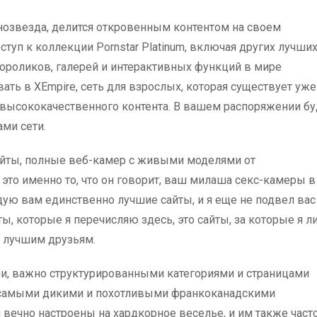
нозвезда, делится откровенным контентом на своем
туп к коллекции Pornstar Platinum, включая других лучши
ороликов, галерей и интерактивных функций в мире
ать в XEmpire, сеть для взрослых, которая существует уже
о высококачественного контента. В вашем распоряжении бу
ми сети.
айты, полные веб-камер с живыми моделями от
это именно то, что он говорит, ваш милаша секс-камеры в
дую вам единственно лучшие сайты, и я еще не подвел вас 
ы, которые я перечисляю здесь, это сайты, за которые я л
 лучшим друзьям.
и, важно структурированными категориями и страницами
с самыми дикими и похотливыми франкоканадскими
вечно настроены на хардкорное веселье, и им также част