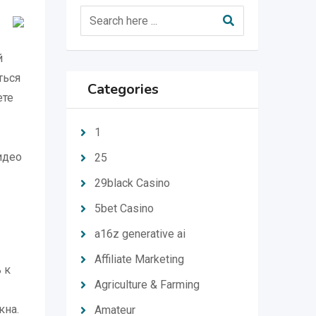
й
ться
Categories
ете
1
идео
25
29black Casino
5bet Casino
a16z generative ai
Affiliate Marketing
 к
Agriculture & Farming
кна.
Amateur