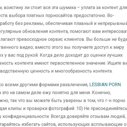
 воистину ли стоит вся эта шумиха – уплата за контент для
еств выбора платных порносайтов предостаточно. Во-
 работу без рекламы, обеспечивая плавный и непрерывны
регулярные обновления контента, помогают вам интересова
лагают превосходное сервис клиентов. Вы больше не буд
венного видео; вместо этого вы получаете доступ к миру
 у вас под рукой. Когда дело доходит до оценки лучших
азность контента имеют первостепенное значение. Ищите в
водственную ценность и многообразность контента.
 со всеми другими формами развлечения,
LESBIAN PORN
 это на самом деле ежу понятно для меня. Конечно,
но, так что вы можете быть уверены в том, что г-н порно
дая клипы и проверки фотографий. 10) Не присоединяйтесь
ику конфиденциальности. Всегда доверяйте отзывам людей,
Старайтесь избегать сайтов, использующих всплывающие о