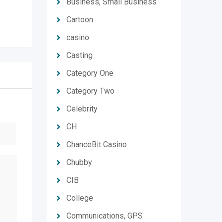
Business, Small Business
Cartoon
casino
Casting
Category One
Category Two
Celebrity
CH
ChanceBit Casino
Chubby
CIB
College
Communications, GPS