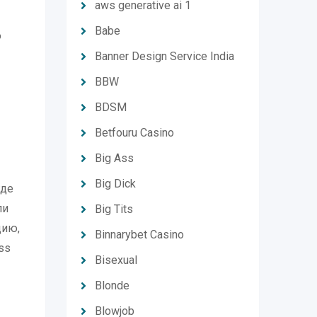
aws generative ai 1
Babe
о
Banner Design Service India
BBW
BDSM
Betfouru Casino
Big Ass
Big Dick
где
ли
Big Tits
цию,
Binnarybet Casino
ss
Bisexual
Blonde
Blowjob