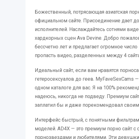
Божественный, потрясающая азиатская пор
официальном сайте. Присоединение дает дос
исполнителей. Наслаждайтесь сотнями виде
хардкорных сцен Ava Devine. Добро пожалов
бессчетно лет и предлагает огромное числ
пропасть видео, разделенных между 4 сайта
Идеальный сайт, если вам нравятся порнос
гетеросексуалов до геев. MyFaveSexCams — 
одном каталоге для вас. Я на 100% рекомен
надеюсь, никогда не подведу. Премиум сайт
заплатил бы и даже порекомендовал своим
Интерфейс быстрый, с понятными фильтрам
моделей. AD4X — это премиум порно сайт 
порнозвездами и любителями. Эти девушки 