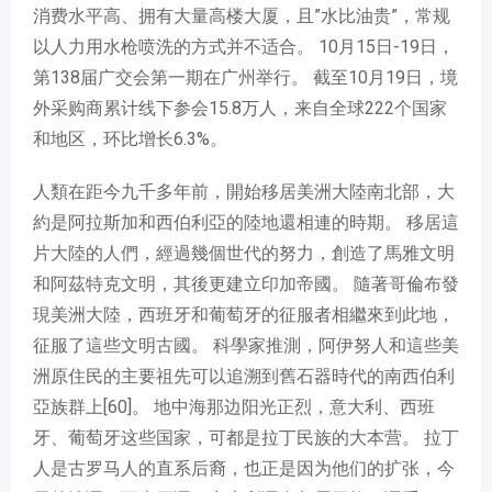
消费水平高、拥有大量高楼大厦，且”水比油贵”，常规
以人力用水枪喷洗的方式并不适合。 10月15日-19日，
第138届广交会第一期在广州举行。 截至10月19日，境
外采购商累计线下参会15.8万人，来自全球222个国家
和地区，环比增长6.3%。
人類在距今九千多年前，開始移居美洲大陸南北部，大
約是阿拉斯加和西伯利亞的陸地還相連的時期。 移居這
片大陸的人們，經過幾個世代的努力，創造了馬雅文明
和阿茲特克文明，其後更建立印加帝國。 隨著哥倫布發
現美洲大陸，西班牙和葡萄牙的征服者相繼來到此地，
征服了這些文明古國。 科學家推測，阿伊努人和這些美
洲原住民的主要祖先可以追溯到舊石器時代的南西伯利
亞族群上[60]。 地中海那边阳光正烈，意大利、西班
牙、葡萄牙这些国家，可都是拉丁民族的大本营。 拉丁
人是古罗马人的直系后裔，也正是因为他们的扩张，今