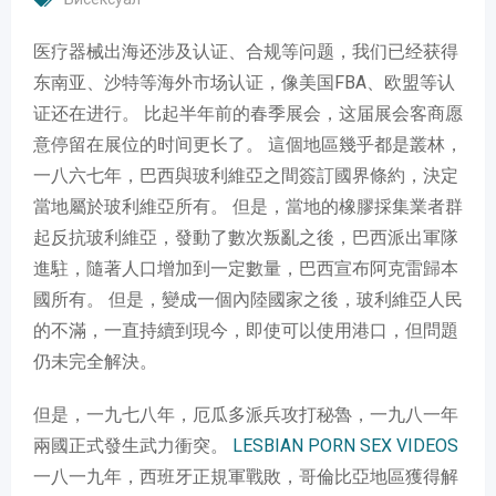
医疗器械出海还涉及认证、合规等问题，我们已经获得
东南亚、沙特等海外市场认证，像美国FBA、欧盟等认
证还在进行。 比起半年前的春季展会，这届展会客商愿
意停留在展位的时间更长了。 這個地區幾乎都是叢林，
一八六七年，巴西與玻利維亞之間簽訂國界條約，決定
當地屬於玻利維亞所有。 但是，當地的橡膠採集業者群
起反抗玻利維亞，發動了數次叛亂之後，巴西派出軍隊
進駐，隨著人口增加到一定數量，巴西宣布阿克雷歸本
國所有。 但是，變成一個內陸國家之後，玻利維亞人民
的不滿，一直持續到現今，即使可以使用港口，但問題
仍未完全解決。
但是，一九七八年，厄瓜多派兵攻打秘魯，一九八一年
兩國正式發生武力衝突。
LESBIAN PORN SEX VIDEOS
一八一九年，西班牙正規軍戰敗，哥倫比亞地區獲得解