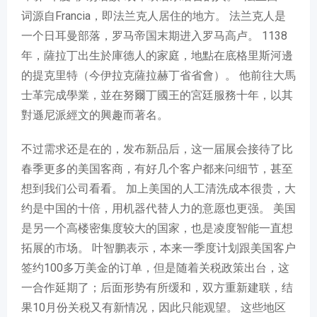
词源自Francia，即法兰克人居住的地方。 法兰克人是
一个日耳曼部落，罗马帝国末期进入罗马高卢。 1138
年，薩拉丁出生於庫德人的家庭，地點在底格里斯河邊
的提克里特（今伊拉克薩拉赫丁省省會）。 他前往大馬
士革完成學業，並在努爾丁國王的宮廷服務十年，以其
對遜尼派經文的興趣而著名。
不过需求还是在的，发布新品后，这一届展会接待了比
春季更多的美国客商，有好几个客户都来问细节，甚至
想到我们公司看看。 加上美国的人工清洗成本很贵，大
约是中国的十倍，用机器代替人力的意愿也更强。 美国
是另一个高楼密集度较大的国家，也是凌度智能一直想
拓展的市场。 叶智鹏表示，本来一季度计划跟美国客户
签约100多万美金的订单，但是随着关税政策出台，这
一合作延期了；后面形势有所缓和，双方重新建联，结
果10月份关税又有新情况，因此只能观望。 这些地区