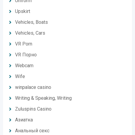
Uniform
Upskirt
Vehicles, Boats
Vehicles, Cars
VR Porn
VR Порно
Webcam
Wife
winpalace casino
Writing & Speaking, Writing
Zuluspins Casino
Азиатка
Анальный секс