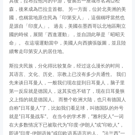
其後，拉布拉他河的中游，發展出一座城市名為亞松
森，後來成為巴拉圭首都。 另一方面，位於北美洲的美
國，也稱當地原住民為「印第安人」，這個稱呼當然也
是源自「印度人」。 過去，美國在墨西哥以北地區剛立
國的時候，展開「西進運動」，並自詡此舉是「昭昭天
命」。 在這場運動當中，美國人向西擴張版圖，並且陸
續奪走印第安人的居住地。
斯拉夫民族，分化得比较复杂，经过这么漫长的时间，
其语言、文化、历史、宗教上已没有多少共通性。 我们
先来谈日耳曼人，一般我们现在提到日耳曼人，脑子里
第一反应就是德国人，这其实也不错了，现在日耳曼狭
义上指的就是德国人。 而整个欧洲大陆，也只有德国人
自称”日耳曼人”了，比如我们看足球，叫德国队的外号
就是”日耳曼战车”。 在当今的学术界，”雅利安人”一词
在大多数情况下已被取代为”印度-伊朗人”或”印欧人”，
即讲”印度-伊朗语族”或印欧语系语言的人。 “法兰西”一