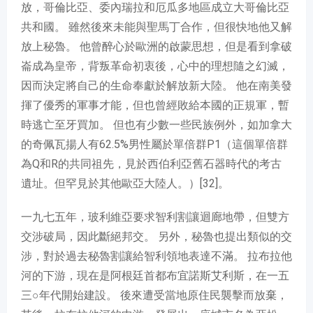
放，哥倫比亞、委內瑞拉和厄瓜多地區成立大哥倫比亞
共和國。 雖然後來未能與聖馬丁合作，但很快地他又解
放上秘魯。 他曾醉心於歐洲的啟蒙思想，但是看到拿破
崙成為皇帝，背叛革命初衷後，心中的理想隨之幻滅，
因而決定將自己的生命奉獻於解放新大陸。 他在南美發
揮了優秀的軍事才能，但也曾經敗給本國的正規軍，暫
時逃亡至牙買加。 但也有少數一些民族例外，如加拿大
的奇佩瓦揚人有62.5%男性屬於單倍群P1（這個單倍群
為Q和R的共同祖先，見於西伯利亞舊石器時代的考古
遺址。但罕見於其他歐亞大陸人。）[32]。
一九七五年，玻利維亞要求智利割讓迴廊地帶，但雙方
交涉破局，因此斷絕邦交。 另外，秘魯也提出類似的交
涉，對於過去秘魯割讓給智利領地表達不滿。 拉布拉他
河的下游，現在是阿根廷首都布宜諾斯艾利斯，在一五
三○年代開始建設。 後來遭受當地原住民襲擊而放棄，