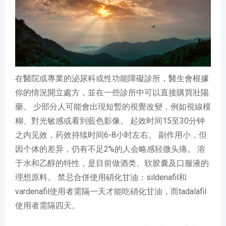
在醫院或專業的泌尿科或性功能障礙診所，醫生會根據
你的情況開立處方，並在一些診所中可以直接購買壯陽
藥。 少部分人可能會出現短暫的視覺改變，例如視線模
糊、對光敏感或看到藍色影像。 起效时间15至30分钟
之内见效，药效持续时间6-8小时左右。 副作用小，但
因个体的差异，仍有不足2%的人会略感轻微头痛。 溶
于水和乙醇的特性，是目前做酒类、软胶囊及口服液的
理想原料。 禁忌合併使用硝化甘油：sildenafil和
vardenafil使用者需隔一天才能吃硝化甘油，而tadalafil
使用者需隔四天。