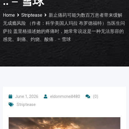
.. – 雪球
Home
Striptease
新止痛药可能为数百万患者带来缓解
无成瘾风险 （作者：科学美国人玛拉 布罗德福特）当医生问
萨拉 盖里格描述她的疼痛时，她常常说这是一种无法形容的
感觉。刺痛、灼烧、酸痛 .. – 雪球
June 1, 2026
eldonmcneill480
(0)
Striptease