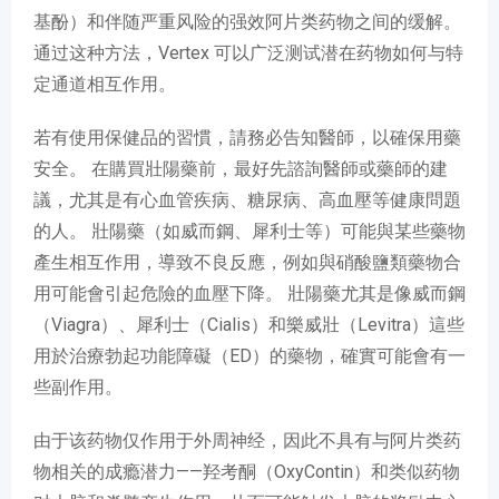
基酚）和伴随严重风险的强效阿片类药物之间的缓解。
通过这种方法，Vertex 可以广泛测试潜在药物如何与特
定通道相互作用。
若有使用保健品的習慣，請務必告知醫師，以確保用藥
安全。 在購買壯陽藥前，最好先諮詢醫師或藥師的建
議，尤其是有心血管疾病、糖尿病、高血壓等健康問題
的人。 壯陽藥（如威而鋼、犀利士等）可能與某些藥物
產生相互作用，導致不良反應，例如與硝酸鹽類藥物合
用可能會引起危險的血壓下降。 壯陽藥尤其是像威而鋼
（Viagra）、犀利士（Cialis）和樂威壯（Levitra）這些
用於治療勃起功能障礙（ED）的藥物，確實可能會有一
些副作用。
由于该药物仅作用于外周神经，因此不具有与阿片类药
物相关的成瘾潜力——羟考酮（OxyContin）和类似药物