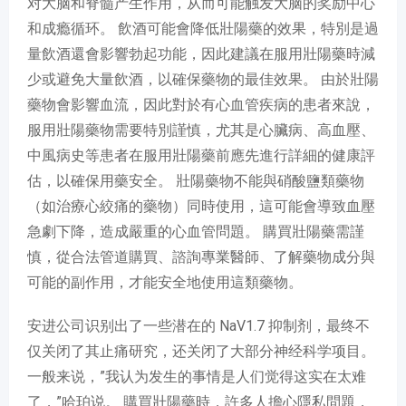
对大脑和脊髓产生作用，从而可能触发大脑的奖励中心
和成瘾循环。 飲酒可能會降低壯陽藥的效果，特別是過
量飲酒還會影響勃起功能，因此建議在服用壯陽藥時減
少或避免大量飲酒，以確保藥物的最佳效果。 由於壯陽
藥物會影響血流，因此對於有心血管疾病的患者來說，
服用壯陽藥物需要特別謹慎，尤其是心臟病、高血壓、
中風病史等患者在服用壯陽藥前應先進行詳細的健康評
估，以確保用藥安全。 壯陽藥物不能與硝酸鹽類藥物
（如治療心絞痛的藥物）同時使用，這可能會導致血壓
急劇下降，造成嚴重的心血管問題。 購買壯陽藥需謹
慎，從合法管道購買、諮詢專業醫師、了解藥物成分與
可能的副作用，才能安全地使用這類藥物。
安进公司识别出了一些潜在的 NaV1.7 抑制剂，最终不
仅关闭了其止痛研究，还关闭了大部分神经科学项目。
一般来说，”我认为发生的事情是人们觉得这实在太难
了，”哈珀说。 購買壯陽藥時，許多人擔心隱私問題，