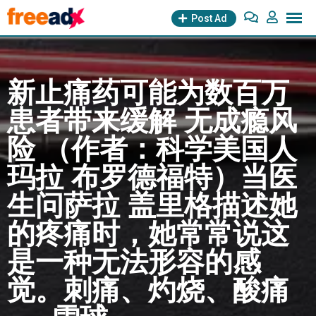
Skip
Post Ad
to
content
新止痛药可能为数百万
患者带来缓解 无成瘾风
险 （作者：科学美国人
玛拉 布罗德福特）当医
生问萨拉 盖里格描述她
的疼痛时，她常常说这
是一种无法形容的感
觉。刺痛、灼烧、酸痛