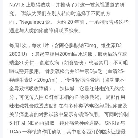
NaV1.8 上取得成功，并推动了对这一被忽视通道的研
究。 “我认为我们在别人转向时选择了不同的方
向，”Negulescu 说。 大约 20 年前，一系列报告将这些
通道与人类的疼痛障碍联系起来。
每周1次，每次1片（含阿仑膦酸钠70mg、维生素D3
2800IU）；晨起空腹用200ml白水送服，服药后站立或
端坐30分钟；食道疾病（如食管炎）患者禁用；不可咀
嚼或掰开服用。 骨质疏松合并维生素D缺乏（血清25-
羟维生素D＜20ng/ml）、慢性肾病性骨病（肾功能不
全导致钙吸收障碍）。 辣椒碱：它是红辣椒的天然成
分，可使传入性 C 纤维末梢的 P 物质耗竭。 局部作用
辣椒碱乳膏或透皮贴剂在有多种类型神经病理性疼痛及
关节痛患者的对照试验中显示有镇痛作用。 可同时抑制
5-HT 及 NE 的再摄取，钝化痛觉神经通路。 SNRIs 与
TCAs 一样镇痛作用确切，其中度洛西汀的临床证据最