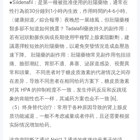
●Sildenafil：是第一種被批准使用的壯陽藥物，通常在
性行為前30分鐘到1小時內生效，作用時間約4-6小時。
〔健康頻道／綜合報導〕夜晚想一展雄風，但壯陽藥種
類多卻不知道如何挑選？ Tadalafil藥效持久的副作用：
若有冠狀動脈疾病或長期使用甲種腎上腺素阻斷劑，建
議選擇較短效的壯陽藥物，以避免突發情況造成血壓急
速下降。 壯陽藥的副作用：壯陽藥物常見副作用包括頭
痛、臉部潮紅、胃部不適、鼻塞、泌尿道感染、視覺異
常和頭暈。 不同患者对于糖皮质激素的代谢情况之间存
在差异，导致不同患者在相同给药方案下，糖皮质激素
对其 HPA 的抑制程度不一致，发生停药反应和反跳现
象的肯能性也不一样，其减药方案也会不一致 [6]。
（5）终身替代治疗：常用于各种原因导致的肾上腺皮
质功能减退，一般不考虑减量或者停药，且还需要根据
实际情况增加给药。
该突变阻断了通过 NaV1.7 通道的疼痛信号离子的流