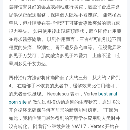
選擇信譽良好的藥店或網站進行購買，這些平台通常會
提供保密配送服務，保障個人隱私不被洩露。 雖然極為
罕見，但壯陽藥在某些情況下可能會導致突然的聽力或
視力喪失。 如果使用後出現這類症狀，應立即停止用藥
並尋求醫療協助。 以副作用而言，三者都可能引起不同
程度的头痛、脸潮红、胃不适及鼻充血等。 但视觉异常
多见于万艾可，肌肉酸痛多见于希爱力，上腹不适、眩
晕则多见于艾力达。
两种治疗方法都将疼痛降低了大约三分，从大约 7 降到
4。 在腹部手术恢复的患者中，缓解效果比使用维可丁
的患者更快显现。 Negulescu 表示，Vertex
best anal
porn site
的做法试图模仿钠通道的生理状态，通过多次
开合循环来确保任何有前景的新药能够稳定。 “正因为
如此，我相信我们最终得到的药理学在应用到人类时并
没有转化。 随着行业继续关注 NaV1.7，Vertex 开始在