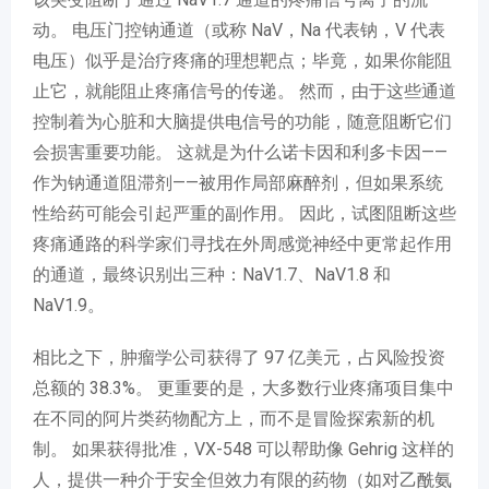
动。 电压门控钠通道（或称 NaV，Na 代表钠，V 代表
电压）似乎是治疗疼痛的理想靶点；毕竟，如果你能阻
止它，就能阻止疼痛信号的传递。 然而，由于这些通道
控制着为心脏和大脑提供电信号的功能，随意阻断它们
会损害重要功能。 这就是为什么诺卡因和利多卡因——
作为钠通道阻滞剂——被用作局部麻醉剂，但如果系统
性给药可能会引起严重的副作用。 因此，试图阻断这些
疼痛通路的科学家们寻找在外周感觉神经中更常起作用
的通道，最终识别出三种：NaV1.7、NaV1.8 和
NaV1.9。
相比之下，肿瘤学公司获得了 97 亿美元，占风险投资
总额的 38.3%。 更重要的是，大多数行业疼痛项目集中
在不同的阿片类药物配方上，而不是冒险探索新的机
制。 如果获得批准，VX-548 可以帮助像 Gehrig 这样的
人，提供一种介于安全但效力有限的药物（如对乙酰氨