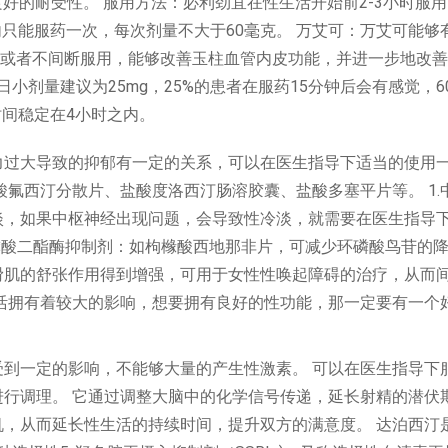
良好的耐受性。 服用方法：必利劲宜在性生活开始前2-3小时服
只能服药一次，每次剂量不大于60毫克。 万艾可：万艾可能够
或者不间断服用，能够改善玉柱血管内皮功能，并进一步地改善
日小剂量建议为25mg，25%的患者在服药15分钟后会有感觉，6
时间稳定在4小时之内。
力过大导致的抑郁有一定的关系，可以在医生指导下适当的使用
酸氟西汀分散片、盐酸度洛西汀肠溶胶囊、盐酸多塞平片等。 1.
淡，如果中枢神经出现问题，会导致性冷淡，就需要在医生指导
磷酸二酯酶抑制剂：如枸橼酸西地那非片，可减少环磷酸鸟苷的
滑肌的舒张作用得到增强，可用于女性性唤起障碍的治疗，从而
活拥有着较大的影响，想要拥有良好的性功能，那一定要有一个
到一定的影响，不能够大量的产生性激素。 可以在医生指导下
行调理。 它通过调整大脑中的化学信号传递，延长射精的潜伏
，从而延长性生活的持续时间，提升双方的满意度。 达泊西汀