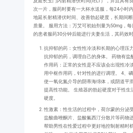
及延长玉门内射精潜伏时间(IELT），并且具有
次一片，服药时要有一大杯水送服，每24小时内
地延长射精潜伏时间、改善勃起硬度，长期间断
质量。 服用方法：万艾可初始剂量为50mg，每
的患者服药30分钟后能进行夫妻生活，其药效
抗抑郁的药：女性性冷淡和长期的心理压
抗抑郁的药，调理自己的身体。 药物有盐
作用药：正常的女性是不应该会出现性冷
用中枢作用药，针对性的进行调理。 4、
使一氧化氮介导的阴蒂海绵体，或阴道平
提高性功能。 生殖器的勃起硬度对于性生
硬度。
性激素：性生活的过程中，荷尔蒙的分泌受
盐酸曲唑酮片、盐酸氟西汀分散片等药物进
帮助男性在性爱过程中更好地控制射精时机