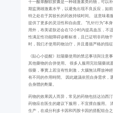
十一酸睾酮软胶囊是一种雄激素类药物，可以补
期监测雄激素水平，以避免出现不良反应，如前
特之处在于其较长的药效持续时间。 这意味着
提供了更多的灵活性和自由度。 “扎针行为”
用外，布美诺肽还会在12小时内提高血压，不
性满足性功能障碍诊断标准，且已证明非药物干
时，我们才使用药物治疗，并且遵循严格的指征
《貼心小提醒》壯陽藥使用的禁忌事項與注意事
其他藥物的合併使用。 很多人服用完壯陽藥就
假藥，事實上若沒有性刺激，大腦無法釋放神經
有不同的作用時間。 因此建議依照自身需求，
合身體的劑量。
药物的效果因人而异，常见的药物包括达泊西汀
药物应在医生的建议下服用，不宜擅自服用。 
生产，在成分利多卡因和丙胺卡因的搭配组合之