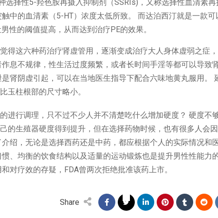
种选择性5-羟色胺再摄入抑制剂（SSRIs)，又称选择性血清素再
触中的血清素（5-HT）浓度太低所致。 而达泊西汀就是一款可
让男性的阈值提高，从而达到治疗PE的效果。
觉得这六种药治疗肾虚管用，逐渐变成治疗大人身体虚弱之症，
者作息不规律，性生活过度频繁，或者长时间手淫等都可以导致
泄是肾阴虚引起，可以在当地医生指导下配合六味地黄丸服用。 
比玉柱根部的尺寸略小。
的进行调理，只不过不少人并不清楚吃什么增加硬度？ 硬度不
己的生殖器硬度得到提升，但在选择药物时候，也有很多人会因
了介绍，无论是选择西药还是中药，都应根据个人的实际情况和
习惯、均衡的饮食结构以及适量的运动锻炼也是提升男性性能力
用和对疗效的存疑，FDA曾两次拒绝批准该药上市。
Share