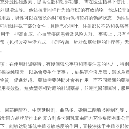
充外源性雄激素，提高性欲和勃起功能。 需在医生指导下使用
列腺增生等。 他达拉非同样作为治疗ED的有效药物，他达拉非
服用后，男性可以在较长的时间段内保持较好的勃起状态，为性
本身可能就拦截了部分女性，且除恶心呕吐、注射部位不适和头痛
适用于一些高血压、心血管疾病患者及风险人群。 事实上，只有
预（包括改变生活方式、心理咨询、针对盆底盆腔的理疗等）无
。
項：在使用壯陽藥時，有幾個禁忌事項和需要注意的地方，特別
蓋棉被純聊天「以為會發生什麼事」，結果完全沒反應，還以為
物質、促進勃起。 藥物需要時間才會有作用，而不同種類的藥
選用長效型、短效型等相對應的壯陽藥品，並遵照醫師囑咐，服
、局部麻醉剂、中药延时剂、曲马多、磷酸二酯酶-5抑制剂等，
清华同方品牌所推出的复方利多卡因乳膏由同方药业集团有限公
下，能够达到降低生殖器敏感度的作用，直接涂抹于生殖器部位