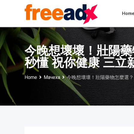
Skip
to
Hom
content
今晚想壞壞！壯陽藥
秒懂 祝你健康 三立新聞
Home
Мачеха
今晚想壞壞！壯陽藥物怎麼選？追求