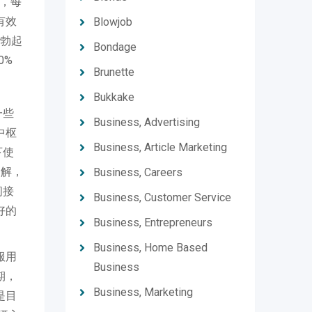
用，每
有效
Blowjob
勃起
Bondage
0%
Brunette
Bukkake
一些
Business, Advertising
中枢
Business, Article Marketing
下使
降解，
Business, Careers
间接
Business, Customer Service
好的
Business, Entrepreneurs
Business, Home Based
服用
Business
期，
Business, Marketing
是目