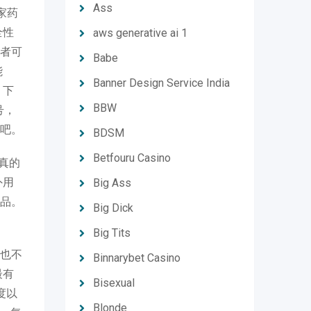
Ass
家药
全性
aws generative ai 1
者可
Babe
能
Banner Design Service India
，下
BBW
号，
吧。
BDSM
Betfouru Casino
真的
外用
Big Ass
品。
Big Dick
Big Tits
也不
Binnarybet Casino
最有
Bisexual
度以
Blonde