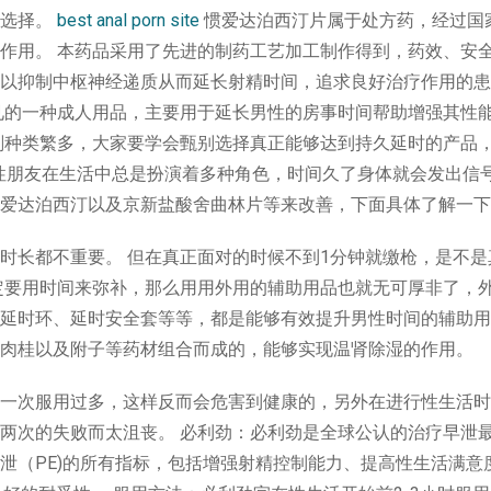
性选择。
best anal porn site
惯爱达泊西汀片属于处方药，经过国
作用。 本药品采用了先进的制药工艺加工制作得到，药效、安
以抑制中枢神经递质从而延长射精时间，追求良好治疗作用的患
见的一种成人用品，主要用于延长男性的房事时间帮助增强其性
剂种类繁多，大家要学会甄别选择真正能够达到持久延时的产品
男性朋友在生活中总是扮演着多种角色，时间久了身体就会发出信
爱达泊西汀以及京新盐酸舍曲林片等来改善，下面具体了解一下
时长都不重要。 但在真正面对的时候不到1分钟就缴枪，是不是
定要用时间来弥补，那么用用外用的辅助用品也就无可厚非了，
延时环、延时安全套等等，都是能够有效提升男性时间的辅助用
肉桂以及附子等药材组合而成的，能够实现温肾除湿的作用。
一次服用过多，这样反而会危害到健康的，另外在进行性生活时
两次的失败而太沮丧。 必利劲：必利劲是全球公认的治疗早泄
泄（PE)的所有指标，包括增强射精控制能力、提高性生活满意