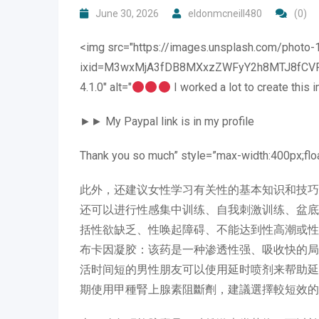
June 30, 2026
eldonmcneill480
(0)
<img src="https://images.unsplash.com/phot
ixid=M3wxMjA3fDB8MXxzZWFyY2h8MTJ8fCV
4.1.0" alt="
I worked a lot to create this
►► My Paypal link is in my profile
Thank you so much” style=”max-width:400px;floa
此外，还建议女性学习有关性的基本知识和技巧
还可以进行性感集中训练、自我刺激训练、盆底
括性欲缺乏、性唤起障碍、不能达到性高潮或性
布卡因凝胶：该药是一种渗透性强、吸收快的局
活时间短的男性朋友可以使用延时喷剂来帮助延长同
期使用甲種腎上腺素阻斷劑，建議選擇較短效的