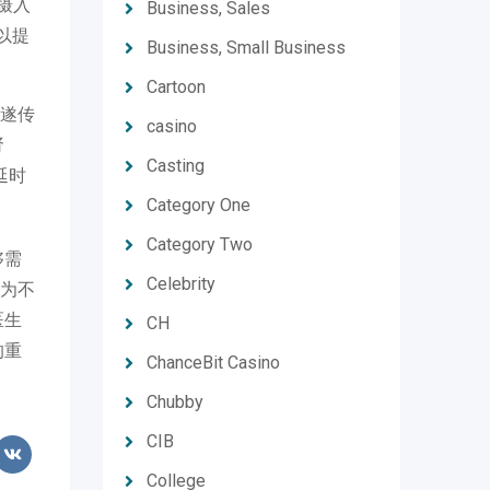
摄入
Business, Sales
以提
Business, Small Business
Cartoon
遂传
casino
肾
Casting
延时
Category One
Category Two
够需
Celebrity
为不
医生
CH
的重
ChanceBit Casino
Chubby
CIB
College