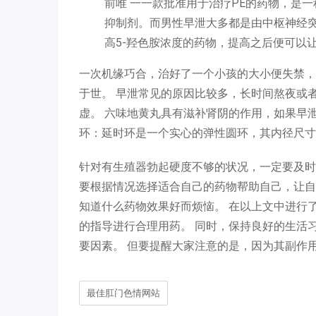
前唯 一一款批准用于治疗PE的药物，是一
抑制剂。而男性早泄大多都是由中枢神经突
高5-羟色胺浓度的药物，提高之后便可以
一次机缘巧合，治好了一个小孩的大小便失禁，
于世。 早泄常见的原因比较多，长时间熬夜或
虚。 六味地黄丸具有滋补肾阴的作用，如果早
环：延时环是一个实心的弹性圆环，其内径尺寸
针对有生殖器勃起硬度不够的状况，一定要及时
要根据情况选择适合自己的药物帮助自己，让自
知道什么药物效果好而烦恼。 在以上文中进行
的指导进行合理用药。 同时，保持良好的生活
要因素。 但要提醒大家注意的是，因为其副作
最佳肛门色情网站