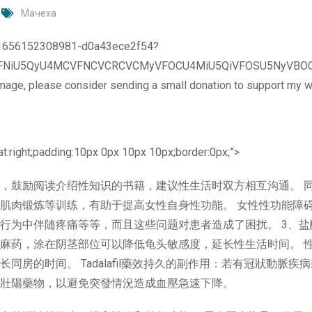
Мачеха
o-1656152308981-d0a43ece2f54?
FNiU5QyU4MCVFNCVCRCVCMyVFOCU4MiU5QiVFOSU5NyVBOCV
 image, please consider sending a small donation to support my w
t:right;padding:10px 0px 10px 10px;border:0px;”>
，鼓励阅读介绍性知识的书籍，建议性生活时双方相互沟通。 
肌肉锻炼等训练，有助于提高女性自身性功能。 女性性功能障
行为中伴随疼痛等等，而且这些问题对患者造成了困扰。 3、盐
麻药，涂在阴茎部位可以降低龟头敏感度，延长性生活时间。 
房的时间。 Tadalafil藥效持久的副作用：若有冠狀動脈疾
壯陽藥物，以避免突發情況造成血壓急速下降。