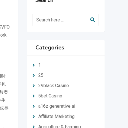
Search
FOCU4OSVCMiVFNiU4MyU4NSVFNyVCRCU5MSVFNyVBQiU5OXx
ork.
Categories
1
25
同时
碍包
29black Casino
酸奥
5bet Casino
性生
a16z generative ai
病或長
Affiliate Marketing
Agriculture & Farming