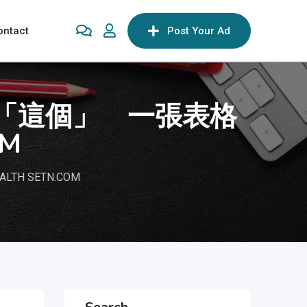
ontact
Post Your Ad
「這個」 一張表格
OM
 SETN.COM