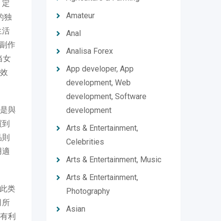
，定
Amateur
的独
生活
Anal
等副作
Analisa Forex
当女
App developer, App
效
development, Web
development, Software
是與
development
買到
Arts & Entertainment,
品則
Celebrities
用適
Arts & Entertainment, Music
Arts & Entertainment,
此类
Photography
司所
Asian
有利