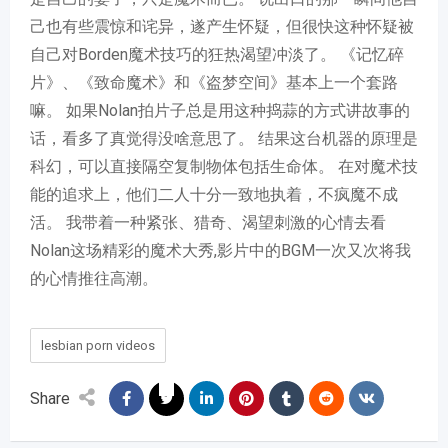
己也有些震惊和诧异，遂产生怀疑，但很快这种怀疑被
自己对Borden魔术技巧的狂热渴望冲淡了。 《记忆碎
片》、《致命魔术》和《盗梦空间》基本上一个套路
嘛。 如果Nolan拍片子总是用这种捣蒜的方式讲故事的
话，看多了真觉得没啥意思了。 结果这台机器的原理是
科幻，可以直接隔空复制物体包括生命体。 在对魔术技
能的追求上，他们二人十分一致地执着，不疯魔不成
活。 我带着一种紧张、猎奇、渴望刺激的心情去看
Nolan这场精彩的魔术大秀,影片中的BGM一次又次将我
的心情推往高潮。
lesbian porn videos
Share