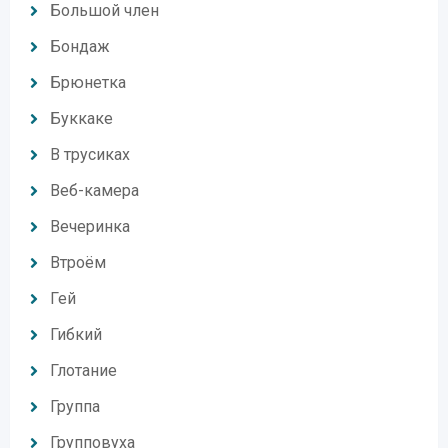
Большой член
Бондаж
Брюнетка
Буккаке
В трусиках
Веб-камера
Вечеринка
Втроём
Гей
Гибкий
Глотание
Группа
Групповуха