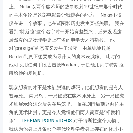
上。 Nolan以两个魔术师的故事映射19世纪末那个时代
的学术争论是这部电影最让我惊喜的地方。 Nolan不仅
仅在讲一个故事，他在试图和历史发生某些关联。 我在
看到”特斯拉”这个名字时一开始有些疑惑，后来发现这
居然真的是物理学史上有名的电学天才特斯拉。 他
对”prestige”的态度又发生了转变，由单纯地超越
Borden到真正想要成为最伟大的魔术表演家。 此时的
他可以用任何手段去击败Borden，于是他用到了特斯拉
留给他的复制机。
观众想看的才不是水缸脱逃的戏码，他们想看的是有人
被淹死。 两只鸟，一只被藏在魔术师身上，另一只被魔
术师展示给观众后关在鸟笼里。 而在剧情后期这两位主
角的魔术比拼，更是令人觉得他们两人简直是”相爱相
杀”。
LESBIAN PORN VIDEOS
对于特斯拉这个人物，
我认为他身上具备那个年代物理学者身上存在的怀才不