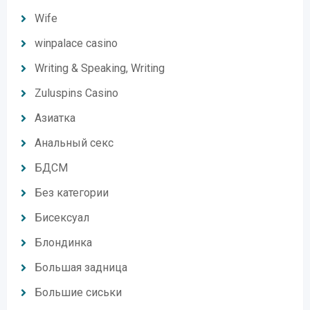
Wife
winpalace casino
Writing & Speaking, Writing
Zuluspins Casino
Азиатка
Анальный секс
БДСМ
Без категории
Бисексуал
Блондинка
Большая задница
Большие сиськи