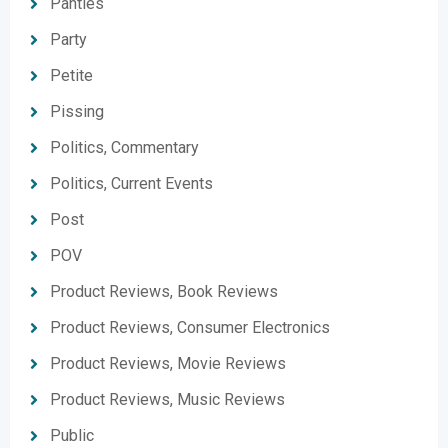
Panties
Party
Petite
Pissing
Politics, Commentary
Politics, Current Events
Post
POV
Product Reviews, Book Reviews
Product Reviews, Consumer Electronics
Product Reviews, Movie Reviews
Product Reviews, Music Reviews
Public