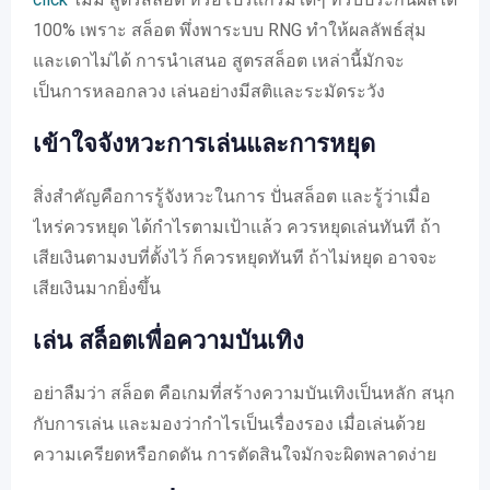
100% เพราะ สล็อต พึ่งพาระบบ RNG ทำให้ผลลัพธ์สุ่ม
และเดาไม่ได้ การนำเสนอ สูตรสล็อต เหล่านี้มักจะ
เป็นการหลอกลวง เล่นอย่างมีสติและระมัดระวัง
เข้าใจจังหวะการเล่นและการหยุด
สิ่งสำคัญคือการรู้จังหวะในการ ปั่นสล็อต และรู้ว่าเมื่อ
ไหร่ควรหยุด ได้กำไรตามเป้าแล้ว ควรหยุดเล่นทันที ถ้า
เสียเงินตามงบที่ตั้งไว้ ก็ควรหยุดทันที ถ้าไม่หยุด อาจจะ
เสียเงินมากยิ่งขึ้น
เล่น สล็อตเพื่อความบันเทิง
อย่าลืมว่า สล็อต คือเกมที่สร้างความบันเทิงเป็นหลัก สนุก
กับการเล่น และมองว่ากำไรเป็นเรื่องรอง เมื่อเล่นด้วย
ความเครียดหรือกดดัน การตัดสินใจมักจะผิดพลาดง่าย