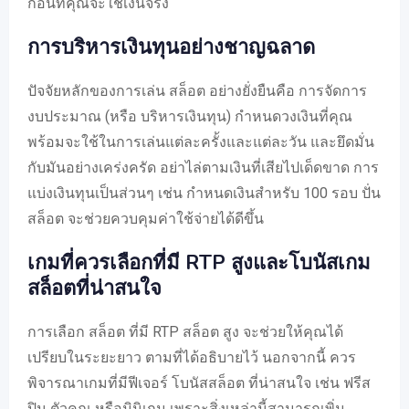
ก่อนที่คุณจะใช้เงินจริง
การบริหารเงินทุนอย่างชาญฉลาด
ปัจจัยหลักของการเล่น สล็อต อย่างยั่งยืนคือ การจัดการ
งบประมาณ (หรือ บริหารเงินทุน) กำหนดวงเงินที่คุณ
พร้อมจะใช้ในการเล่นแต่ละครั้งและแต่ละวัน และยึดมั่น
กับมันอย่างเคร่งครัด อย่าไล่ตามเงินที่เสียไปเด็ดขาด การ
แบ่งเงินทุนเป็นส่วนๆ เช่น กำหนดเงินสำหรับ 100 รอบ ปั่น
สล็อต จะช่วยควบคุมค่าใช้จ่ายได้ดีขึ้น
เกมที่ควรเลือกที่มี RTP สูงและโบนัสเกม
สล็อตที่น่าสนใจ
การเลือก สล็อต ที่มี RTP สล็อต สูง จะช่วยให้คุณได้
เปรียบในระยะยาว ตามที่ได้อธิบายไว้ นอกจากนี้ ควร
พิจารณาเกมที่มีฟีเจอร์ โบนัสสล็อต ที่น่าสนใจ เช่น ฟรีส
ปิน ตัวคูณ หรือมินิเกม เพราะสิ่งเหล่านี้สามารถเพิ่ม