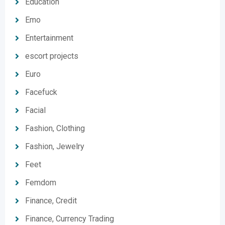
Education
Emo
Entertainment
escort projects
Euro
Facefuck
Facial
Fashion, Clothing
Fashion, Jewelry
Feet
Femdom
Finance, Credit
Finance, Currency Trading