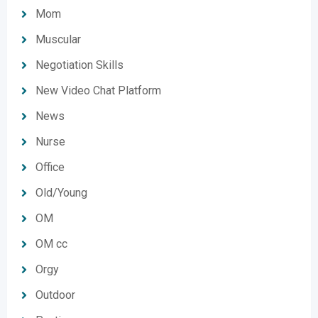
Mom
Muscular
Negotiation Skills
New Video Chat Platform
News
Nurse
Office
Old/Young
OM
OM cc
Orgy
Outdoor