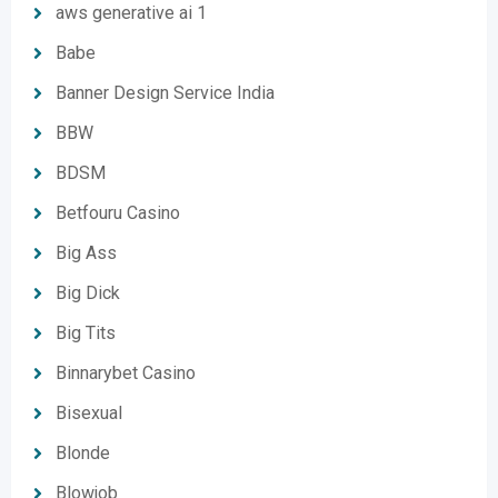
aws generative ai 1
Babe
Banner Design Service India
BBW
BDSM
Betfouru Casino
Big Ass
Big Dick
Big Tits
Binnarybet Casino
Bisexual
Blonde
Blowjob