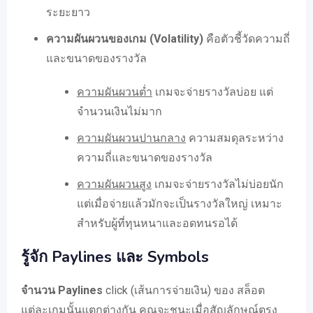
ระยะยาว
ความผันผวนของเกม (Volatility)
คือตัวชี้วัดความถี่
และขนาดของรางวัล
ความผันผวนต่ำ
เกมจะจ่ายรางวัลบ่อย แต่
จำนวนเงินไม่มาก
ความผันผวนปานกลาง
ความสมดุลระหว่าง
ความถี่และขนาดของรางวัล
ความผันผวนสูง
เกมจะจ่ายรางวัลไม่บ่อยนัก
แต่เมื่อจ่ายแล้วมักจะเป็นรางวัลใหญ่ เหมาะ
สำหรับผู้ที่ทุนหนาและอดทนรอได้
รู้จัก
Paylines
และ Symbols
จำนวน Paylines
click (เส้นการจ่ายเงิน) ของ สล็อต
แต่ละเกมนั้นแตกต่างกัน คุณจะชนะเมื่อสัญลักษณ์ตรง