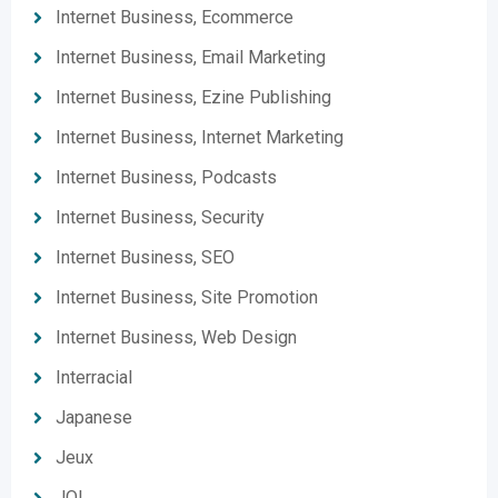
Internet Business, Ecommerce
Internet Business, Email Marketing
Internet Business, Ezine Publishing
Internet Business, Internet Marketing
Internet Business, Podcasts
Internet Business, Security
Internet Business, SEO
Internet Business, Site Promotion
Internet Business, Web Design
Interracial
Japanese
Jeux
JOI