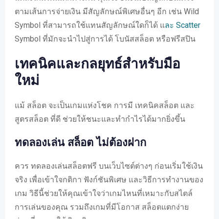
ตามเส้นการจ่ายเงิน มีสัญลักษณ์พิเศษอื่นๆ อีก เช่น Wild
Symbol ที่สามารถใช้แทนสัญลักษณ์ใดก็ได้ แ
ละ Scatter
Symbol ที่มักจะนำไปสู่การได้ โบนัสสล็อต หรือฟรีสปิน
เทคนิคและกลยุทธ์สำหรับมือ
ใหม่
แม้ สล็อต จะเป็นเกมแห่งโชค การมี เทคนิคสล็อต และ
สูตรสล็อต ที่ดี ช่วยให้ชนะและทำกำไรได้มากยิ่งขึ้น
ทดลองเล่น สล็อต ไม่ต้องฝาก
ควร ทดลองเล่นสล็อตฟรี บนเว็บไซต์ต่างๆ ก่อนเริ่มใช้เงิน
จริง เพื่อเข้าใจกติกา ฟังก์ชันพิเศษ และวิธีการทำงานของ
เกม วิธีนี้ช่วยให้คุณเข้าใจว่าเกมไหนที่เหมาะกับสไตล์
การเล่นของคุณ รวมถึงเกมที่มีโอกาส สล็อตแตกง่าย