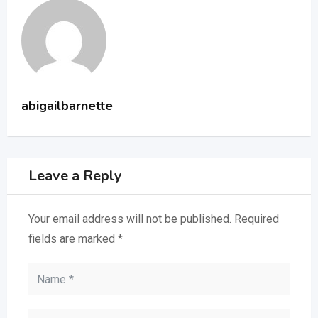
abigailbarnette
Leave a Reply
Your email address will not be published.
Required
fields are marked
*