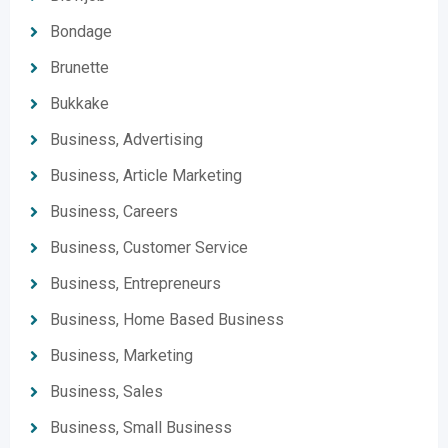
Bondage
Brunette
Bukkake
Business, Advertising
Business, Article Marketing
Business, Careers
Business, Customer Service
Business, Entrepreneurs
Business, Home Based Business
Business, Marketing
Business, Sales
Business, Small Business