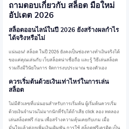
ถามตอบเกี่ยวกับ สล็อต มือใหม่
อัปเดต 2026
สล็อตออนไลน์ในปี 2026 ยังสร้างผลกำไร
ได้จริงหรือไม่
แน่นอน! สล็อต ในปี 2026 ยังคงเป็นช่องทางทำเงินจริงได้
ขอแค่คุณเล่นกับ เว็บสล็อตน่าเชื่อถือ และรู้ วิธีเล่นสล็อต
รวมถึงมีวินัยในการ จัดการงบประมาณ ของตัวเอง
ควรเริ่มต้นด้วยเงินเท่าไหร่ในการเล่น
สล็อต
ไม่มีตัวเลขที่แน่นอนสำหรับการเริ่มต้น ผู้เริ่มต้นควรเริ่ม
ด้วยเงินจำนวนไม่มากนักที่รับได้ถ้าเสีย click ลอง ทดลอง
เล่นสล็อตฟรี ก่อน เพื่อสร้างความคุ้นเคยกับเกม เมื่อ
มั่นใจแล้วค่อยเพิ่มเงินเดิมพัน การใช้ สล็อตฟรีเครดิต เป็น