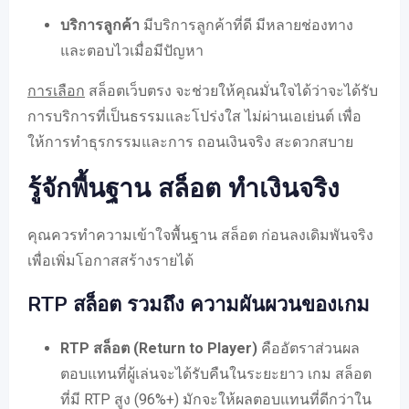
บริการลูกค้า
มีบริการลูกค้าที่ดี มีหลายช่องทาง
และตอบไวเมื่อมีปัญหา
การเลือก
สล็อตเว็บตรง จะช่วยให้คุณมั่นใจได้ว่าจะได้รับ
การบริการที่เป็นธรรมและโปร่งใส ไม่ผ่านเอเย่นต์ เพื่อ
ให้การทำธุรกรรมและการ ถอนเงินจริง สะดวกสบาย
รู้จักพื้นฐาน สล็อต ทำเงินจริง
คุณควรทำความเข้าใจพื้นฐาน สล็อต ก่อนลงเดิมพันจริง
เพื่อเพิ่มโอกาสสร้างรายได้
RTP สล็อต
รวมถึง
ความผันผวนของเกม
RTP สล็อต (Return to Player)
คืออัตราส่วนผล
ตอบแทนที่ผู้เล่นจะได้รับคืนในระยะยาว เกม สล็อต
ที่มี RTP สูง (96%+) มักจะให้ผลตอบแทนที่ดีกว่าใน