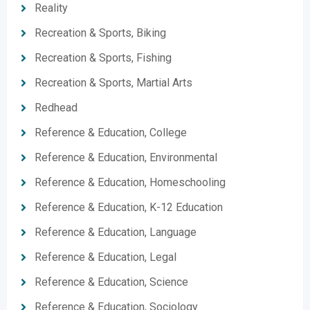
Reality
Recreation & Sports, Biking
Recreation & Sports, Fishing
Recreation & Sports, Martial Arts
Redhead
Reference & Education, College
Reference & Education, Environmental
Reference & Education, Homeschooling
Reference & Education, K-12 Education
Reference & Education, Language
Reference & Education, Legal
Reference & Education, Science
Reference & Education, Sociology