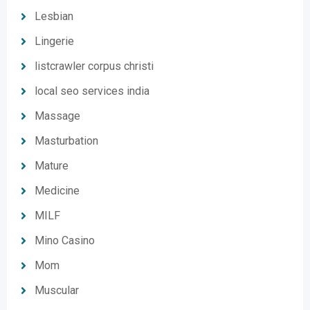
Lesbian
Lingerie
listcrawler corpus christi
local seo services india
Massage
Masturbation
Mature
Medicine
MILF
Mino Casino
Mom
Muscular