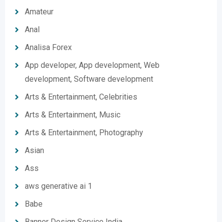
Amateur
Anal
Analisa Forex
App developer, App development, Web
development, Software development
Arts & Entertainment, Celebrities
Arts & Entertainment, Music
Arts & Entertainment, Photography
Asian
Ass
aws generative ai 1
Babe
Banner Design Service India