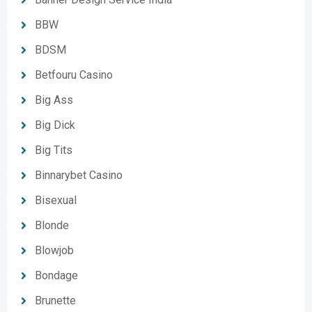
BBW
BDSM
Betfouru Casino
Big Ass
Big Dick
Big Tits
Binnarybet Casino
Bisexual
Blonde
Blowjob
Bondage
Brunette