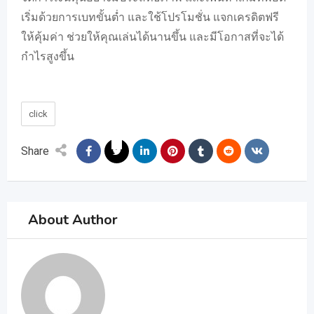
เริ่มด้วยการเบทขั้นต่ำ และใช้โปรโมชั่น แจกเครดิตฟรี
ให้คุ้มค่า ช่วยให้คุณเล่นได้นานขึ้น และมีโอกาสที่จะได้
กำไรสูงขึ้น
click
Share
About Author