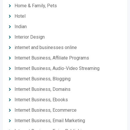
Home & Family, Pets
Hotel
Indian
Interior Design
internet and businesses online
Internet Business, Affiliate Programs
Internet Business, Audio-Video Streaming
Internet Business, Blogging
Internet Business, Domains
Internet Business, Ebooks
Internet Business, Ecommerce
Internet Business, Email Marketing