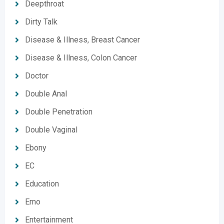
Deepthroat
Dirty Talk
Disease & Illness, Breast Cancer
Disease & Illness, Colon Cancer
Doctor
Double Anal
Double Penetration
Double Vaginal
Ebony
EC
Education
Emo
Entertainment