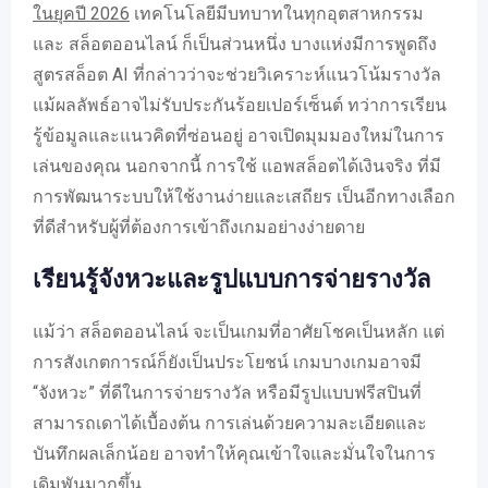
ในยุคปี 2026
เทคโนโลยีมีบทบาทในทุกอุตสาหกรรม
และ สล็อตออนไลน์ ก็เป็นส่วนหนึ่ง บางแห่งมีการพูดถึง
สูตรสล็อต AI ที่กล่าวว่าจะช่วยวิเคราะห์แนวโน้มรางวัล
แม้ผลลัพธ์อาจไม่รับประกันร้อยเปอร์เซ็นต์ ทว่าการเรียน
รู้ข้อมูลและแนวคิดที่ซ่อนอยู่ อาจเปิดมุมมองใหม่ในการ
เล่นของคุณ นอกจากนี้ การใช้ แอพสล็อตได้เงินจริง ที่มี
การพัฒนาระบบให้ใช้งานง่ายและเสถียร เป็นอีกทางเลือก
ที่ดีสำหรับผู้ที่ต้องการเข้าถึงเกมอย่างง่ายดาย
เรียนรู้จังหวะและรูปแบบการจ่ายรางวัล
แม้ว่า สล็อตออนไลน์ จะเป็นเกมที่อาศัยโชคเป็นหลัก แต่
การสังเกตการณ์ก็ยังเป็นประโยชน์ เกมบางเกมอาจมี
“จังหวะ” ที่ดีในการจ่ายรางวัล หรือมีรูปแบบฟรีสปินที่
สามารถเดาได้เบื้องต้น การเล่นด้วยความละเอียดและ
บันทึกผลเล็กน้อย อาจทำให้คุณเข้าใจและมั่นใจในการ
เดิมพันมากขึ้น