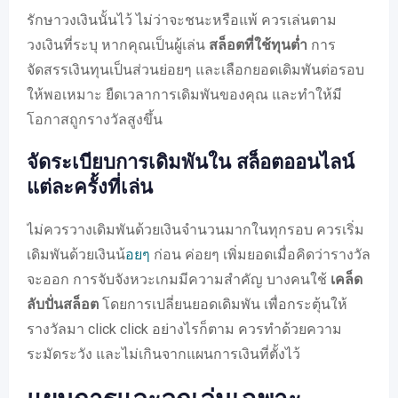
รักษาวงเงินนั้นไว้ ไม่ว่าจะชนะหรือแพ้ ควรเล่นตาม
วงเงินที่ระบุ หากคุณเป็นผู้เล่น
สล็อตที่ใช้ทุนต่ำ
การ
จัดสรรเงินทุนเป็นส่วนย่อยๆ และเลือกยอดเดิมพันต่อรอบ
ให้พอเหมาะ ยืดเวลาการเดิมพันของคุณ และทำให้มี
โอกาสถูกรางวัลสูงขึ้น
จัดระเบียบการเดิมพันใน สล็อตออนไลน์
แต่ละครั้งที่เล่น
ไม่ควรวางเดิมพันด้วยเงินจำนวนมากในทุกรอบ ควรเริ่ม
เดิมพันด้วยเงินน
้อยๆ
ก่อน ค่อยๆ เพิ่มยอดเมื่อคิดว่ารางวัล
จะออก การจับจังหวะเกมมีความสำคัญ บางคนใช้
เคล็ด
ลับปั่นสล็อต
โดยการเปลี่ยนยอดเดิมพัน เพื่อกระตุ้นให้
รางวัลมา click click อย่างไรก็ตาม ควรทำด้วยความ
ระมัดระวัง และไม่เกินจากแผนการเงินที่ตั้งไว้