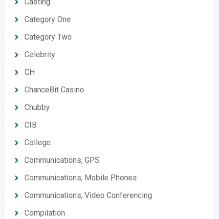
Casting
Category One
Category Two
Celebrity
CH
ChanceBit Casino
Chubby
CIB
College
Communications, GPS
Communications, Mobile Phones
Communications, Video Conferencing
Compilation