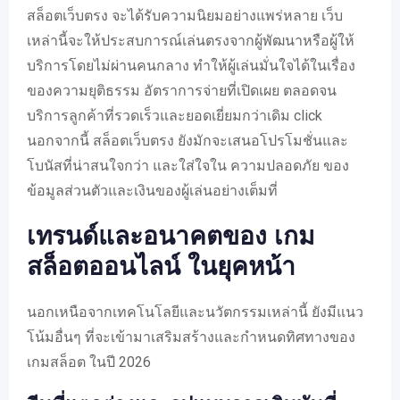
สล็อตเว็บตรง จะได้รับความนิยมอย่างแพร่หลาย เว็บ
เหล่านี้จะให้ประสบการณ์เล่นตรงจากผู้พัฒนาหรือผู้ให้
บริการโดยไม่ผ่านคนกลาง ทำให้ผู้เล่นมั่นใจได้ในเรื่อง
ของความยุติธรรม อัตราการจ่ายที่เปิดเผย ตลอดจน
บริการลูกค้าที่รวดเร็วและยอดเยี่ยมกว่าเดิม click
นอกจากนี้ สล็อตเว็บตรง ยังมักจะเสนอโปรโมชั่นและ
โบนัสที่น่าสนใจกว่า และใส่ใจใน ความปลอดภัย ของ
ข้อมูลส่วนตัวและเงินของผู้เล่นอย่างเต็มที่
เทรนด์และอนาคตของ เกม
สล็อตออนไลน์ ในยุคหน้า
นอกเหนือจากเทคโนโลยีและนวัตกรรมเหล่านี้ ยังมีแนว
โน้มอื่นๆ ที่จะเข้ามาเสริมสร้างและกำหนดทิศทางของ
เกมสล็อต ในปี 2026