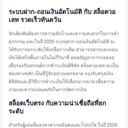
ระบบฝาก-ถอนเงินอัตโนมัติ กับ สล็อตวอ
เลท รวดเร็วทันควัน
นักเดิมพันต้องการความฉับไวและความสะดวกในการทำ
ธุรกรรม และในปี 2026 ระบบฝาก-ถอนเงินอัตโนมัติ จะ
ได้รับการยกระดับให้เหนือกว่าเดิม สามารถฝากและถอน
เงินได้เสร็จสิ้นภายในไม่กี่วินาที หมดปัญหาการรอคอย
เพื่อรองรับเทรนด์การชำระเงินดิจิทัล สล็อตวอเลท จะเป็น
ช่องทางหลัก เป็นที่รู้จักอย่างแพร่หลาย รองรับสกุลเงิน
ดิจิทัลและมีวิธีการชำระเงินให้เลือกมากมาย เพื่อความ
ง่ายและความปลอดภัยในการจัดการเงิน
สล็อตเว็บตรง กับความน่าเชื่อถือที่ยก
ระดับ
สำหรับผู้เล่นที่มองหาความมั่นคงและโปร่งใส ในปี 2026