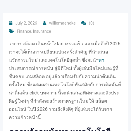
July 2, 2026
williemaehoke
(0)
Finance, Insurance
วงการ สล็อต เดินหน้าไปอย่างรวดเร็ว และเมื่อถึงปี 2026
เราจะได้เห็นการเปลี่ยนแปลงครั้งสำคัญ ที่นำเสนอ
นวัตกรรมใหม่ และเทคโนโลยีสุดล้ำ ซึ่งจะน
ำพา
ประสบการณ์การพนัน สู่มิติใหม่ ทั้งผู้เล่นมือใหม่และผู้ที่
ชื่นชอบ เกมสล็อต อยู่แล้ว พร้อมรับกับความน่าตื่นเต้น
ครั้งใหม่ ซึ่งผสมผสานเทคโนโลยีทันสมัยกับการเดิมพันที่
น่าตื่นเต้น click บทความนี้จะนำเสนอทิศทางและสิ่งประ
ดิษฐ์ใหม่ๆ ที่กำลังจะสร้างมาตรฐานใหม่ให้ สล็อต
ออนไลน์ ในปี 2026 รวมถึงสิ่งดีๆ ที่ผู้เล่นจะได้รับจาก
ความก้าวหน้านี้