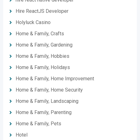
Hire ReactJS Developer
Holyluck Casino
Home & Family, Crafts
Home & Family, Gardening
Home & Family, Hobbies
Home & Family, Holidays
Home & Family, Home Improvement
Home & Family, Home Security
Home & Family, Landscaping
Home & Family, Parenting
Home & Family, Pets
Hotel