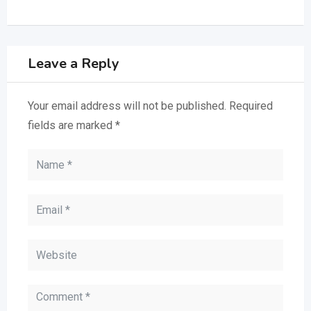
Leave a Reply
Your email address will not be published.
Required
fields are marked
*