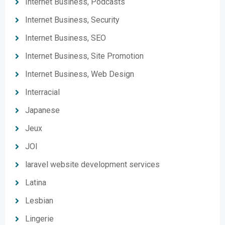
Internet Business, Podcasts
Internet Business, Security
Internet Business, SEO
Internet Business, Site Promotion
Internet Business, Web Design
Interracial
Japanese
Jeux
JOI
laravel website development services
Latina
Lesbian
Lingerie