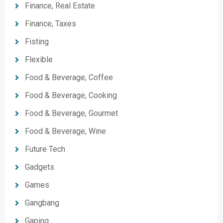
Finance, Real Estate
Finance, Taxes
Fisting
Flexible
Food & Beverage, Coffee
Food & Beverage, Cooking
Food & Beverage, Gourmet
Food & Beverage, Wine
Future Tech
Gadgets
Games
Gangbang
Gaping