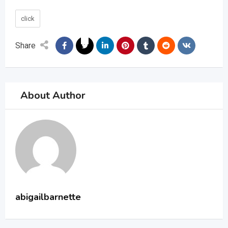
click
Share
About Author
abigailbarnette