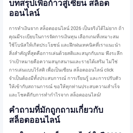
บทสรุปเพื่อก้าวสู่เซียน สล็อต
ออนไลน์
การทำเงินจาก สล็อตออนไลน์ 2026 เป็นจริงได้ไม่ยาก ถ้า
คุณมีระเบียบในการจัดการเงินทุน เลือกเกมที่เหมาะสม
ใช้โบนัสให้เกิดประโยชน์ และฝึกฝนเทคนิคที่เราแนะนำ
สิ่งสำคัญที่สุดคือการเล่นด้วยสติและสนุกกับเกม พึงระลึก
ว่าเป้าหมายคือความสนุกสนานและรายได้เสริม ไม่ใช่
การเล่นแบบไร้สติ เพื่อเป็นเซียน สล็อตออนไลน์ click
จำเป็นต้องมีทั้งประสบการณ์ การเรียนรู้ และการปรับตัว
ให้เข้ากับสถานการณ์ ขอให้ทุกท่านประสบความสำเร็จ
และโชคดีกับการทำกำไรจาก สล็อตออนไลน์!
คำถามที่มักถูกถามเกี่ยวกับ
สล็อตออนไลน์