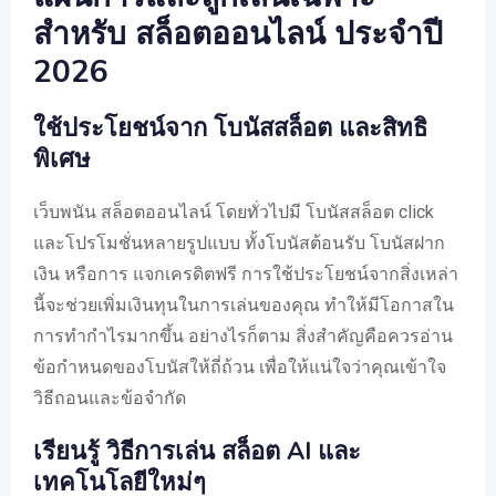
สำหรับ สล็อตออนไลน์ ประจำปี
2026
ใช้ประโยชน์จาก โบนัสสล็อต และสิทธิ
พิเศษ
เว็บพนัน สล็อตออนไลน์ โดยทั่วไปมี โบนัสสล็อต click
และโปรโมชั่นหลายรูปแบบ ทั้งโบนัสต้อนรับ โบนัสฝาก
เงิน หรือการ แจกเครดิตฟรี การใช้ประโยชน์จากสิ่งเหล่า
นี้จะช่วยเพิ่มเงินทุนในการเล่นของคุณ ทำให้มีโอกาสใน
การทำกำไรมากขึ้น อย่างไรก็ตาม สิ่งสำคัญคือควรอ่าน
ข้อกำหนดของโบนัสให้ถี่ถ้วน เพื่อให้แน่ใจว่าคุณเข้าใจ
วิธีถอนและข้อจำกัด
เรียนรู้ วิธีการเล่น สล็อต AI และ
เทคโนโลยีใหม่ๆ