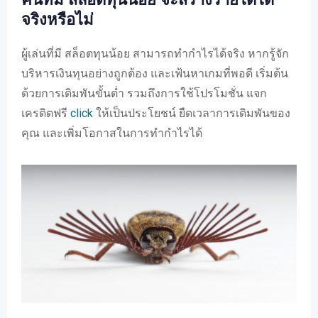
คนที่มี สล็อตทุนน้อย จะสร้างรายได้ได้
จริงหรือไม่
ผู้เล่นที่มี สล็อตทุนน้อย สามารถทำกำไรได้จริง หากรู้จัก
บริหารเงินทุนอย่างถูกต้อง และเฟ้นหาเกมที่พอดี เริ่มต้น
ด้วยการเดิมพันขั้นต่ำ รวมถึงการใช้โปรโมชั่น แจก
เครดิตฟรี
click
ให้เป็นประโยชน์ ยืดเวลาการเดิมพันของ
คุณ และเพิ่มโอกาสในการทำกำไรได้