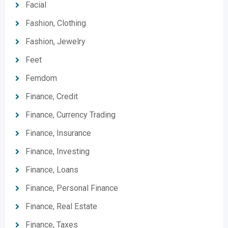
Facial
Fashion, Clothing
Fashion, Jewelry
Feet
Femdom
Finance, Credit
Finance, Currency Trading
Finance, Insurance
Finance, Investing
Finance, Loans
Finance, Personal Finance
Finance, Real Estate
Finance, Taxes