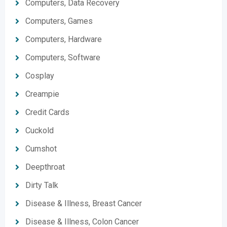
Computers, Data Recovery
Computers, Games
Computers, Hardware
Computers, Software
Cosplay
Creampie
Credit Cards
Cuckold
Cumshot
Deepthroat
Dirty Talk
Disease & Illness, Breast Cancer
Disease & Illness, Colon Cancer