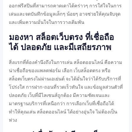
ออกฟรีสปินที่สามารถคาดเดาได้คร่าวๆ การใส่ใจในการ
เล่นและจดบันทึกข้อมูลเล็กๆ น้อยๆ อาจช่วยให้คุณจับจุด
และเพิ่มความมั่นใจในการวางเดิมพัน
มองหา สล็อตเว็บตรง ที่เชื่อถือ
ได้ ปลอดภัย และมีเสถียรภาพ
สิ่งแรกที่ต้องคำนึงถึงในการเล่น สล็อตออนไลน์ คือความ
น่าเชื่อถือของแพลตฟอร์ม เลือก เว็บสล็อตตรง หรือ
สล็อตเว็บตรงไม่ผ่านเอเย่นต์ จะได้มั่นใจว่าได้รับบริการที่
โปร่งใส การฝาก-ถอนที่รวดเร็วทันใจ และข้อมูลส่วนตัวที่
ปลอดภัย เว็บที่มีไลเซนส์ถูกต้อง มีความชัดเจนและ
มาตรฐานบริการที่เหนือกว่า การเลือกเว็บที่เชื่อถือได้
ทำให้คุณเล่น สล็อตออนไลน์ ได้อย่างอุ่นใจ ไม่ต้องเป็น
ห่วง