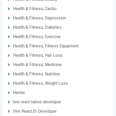
Health & Fitness, Cardio
Health & Fitness, Depression
Health & Fitness, Diabetes
Health & Fitness, Exercise
Health & Fitness, Fitness Equipment
Health & Fitness, Hair Loss
Health & Fitness, Medicine
Health & Fitness, Nutrition
Health & Fitness, Weight Loss
Hentai
hire react native developer
Hire ReactJS Developer