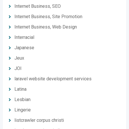
Internet Business, SEO
Internet Business, Site Promotion
Internet Business, Web Design
Interracial
Japanese
Jeux
JOI
laravel website development services
Latina
Lesbian
Lingerie
listcrawler corpus christi