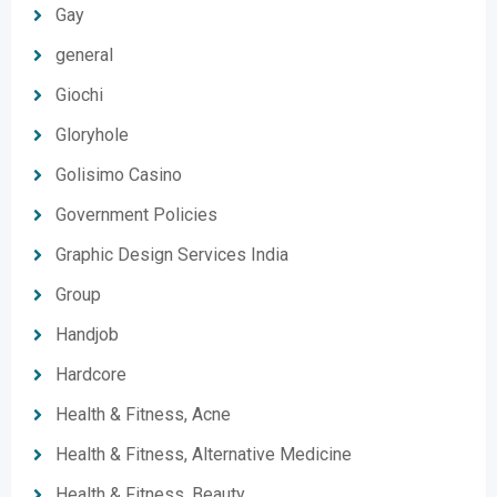
Gay
general
Giochi
Gloryhole
Golisimo Casino
Government Policies
Graphic Design Services India
Group
Handjob
Hardcore
Health & Fitness, Acne
Health & Fitness, Alternative Medicine
Health & Fitness, Beauty