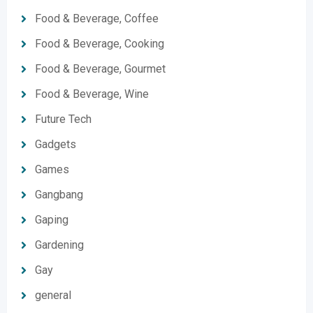
Food & Beverage, Coffee
Food & Beverage, Cooking
Food & Beverage, Gourmet
Food & Beverage, Wine
Future Tech
Gadgets
Games
Gangbang
Gaping
Gardening
Gay
general