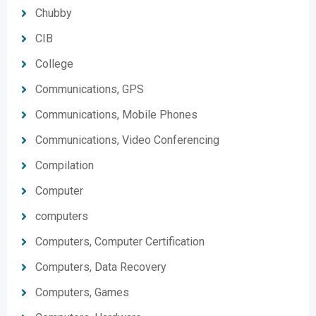
Chubby
CIB
College
Communications, GPS
Communications, Mobile Phones
Communications, Video Conferencing
Compilation
Computer
computers
Computers, Computer Certification
Computers, Data Recovery
Computers, Games