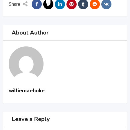
Share
About Author
williemaehoke
Leave a Reply