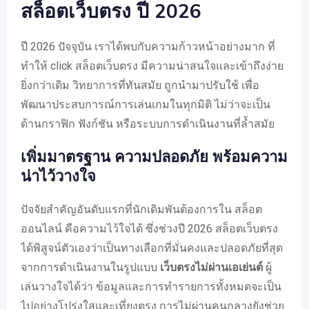
สล็อตเว็บตรง ปี 2026
ปี 2026 ปัจจุบัน เราได้พบกับความก้าวหน้าอย่างมาก ที่
ทำให้ click สล็อตเว็บตรง มีความน่าสนใจและเข้าถึงง่าย
ยิ่งกว่าเดิม วิทยาการที่ทันสมัย ถูกนำมาปรับใช้ เพื่อ
พัฒนาประสบการณ์การเล่นเกมในทุกมิติ ไม่ว่าจะเป็น
ด้านกราฟิก ฟังก์ชัน หรือระบบการดำเนินงานที่ล้ำสมัย
เพิ่มมาตรฐาน ความปลอดภัย พร้อมความ
น่าไว้วางใจ
ปัจจัยสำคัญอันดับแรกที่นักเดิมพันต้องการใน สล็อต
ออนไลน์ คือความไว้ใจได้ ซึ่งช่วงปี 2026 สล็อตเว็บตรง
ได้พิสูจน์ตัวเองว่าเป็นทางเลือกที่มั่นคงและปลอดภัยที่สุด
จากการดำเนินงานในรูปแบบ
เว็บตรงไม่ผ่านเอเย่นต์
ผู้
เล่นวางใจได้ว่า ข้อมูลและการทำรายการทั้งหมดจะเป็น
ไปอย่างโปร่งใสและเที่ยงตรง การไม่ผ่านคนกลางยังช่วย