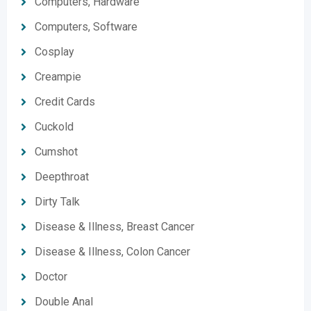
Computers, Hardware
Computers, Software
Cosplay
Creampie
Credit Cards
Cuckold
Cumshot
Deepthroat
Dirty Talk
Disease & Illness, Breast Cancer
Disease & Illness, Colon Cancer
Doctor
Double Anal