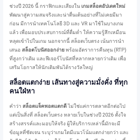
ช่วงปี 2026 นี้ กราฟิกและเสียงใน
เกมสล็อตอัปเดตใหม่
พัฒนาสู่ความสมจริงและน่าตื่นเต้นอย่างที่ไม่เคยมีมา
ก่อน มีการนำเทคโนโลยี 3D และ VR มาใช้ในบางเกม
แล้ว เพื่อมอบประสบการณ์ที่ดื่มด่ำ ให้ความรู้สึกเหมือน
หลุดเข้าไปในเกม นอกจากนี้ สล็อตเว็บตรง เน้นการนำ
เสนอ
สล็อตโบนัสออกง่าย
พร้อมอัตราการคืนทุน (RTP)
ที่สูงกว่าเดิม และฟีเจอร์โบนัสที่หลากหลายกว่าเดิม เพื่อ
เสริมโอกาสให้นักเดิมพันได้รางวัลใหญ่
สล็อตแตกง่าย
เส้นทางสู่ความมั่งคั่ง ที่ทุก
คนใฝ่หา
คำว่า
สล็อตแจ็คพอตแตกดี
ไม่ใช่แค่การตลาดอีกต่อไป
แต่เป็นสิ่งที่ สล็อตเว็บตรง หลายเว็บในช่วงปี 2026 ตั้งใจ
สร้างสรรค์และมอบให้จริง ผู้ให้บริการเหล่านี้มักจะมี
ข้อมูลที่ชัดเจน ระบุว่าเกมใดมีแนวโน้มแตกง่ายกว่า และ