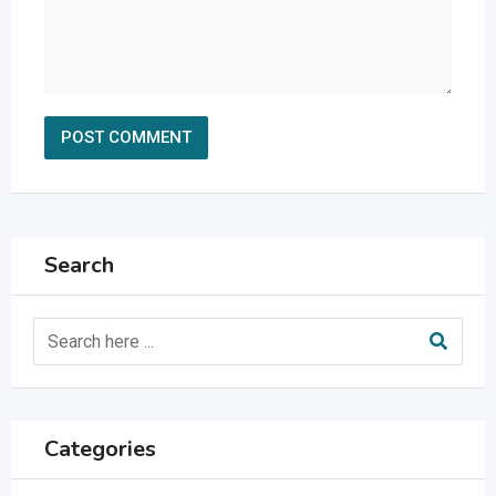
Search
Categories