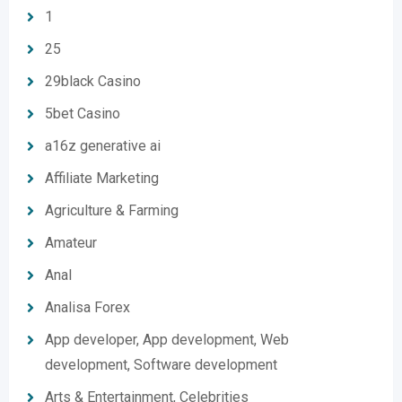
1
25
29black Casino
5bet Casino
a16z generative ai
Affiliate Marketing
Agriculture & Farming
Amateur
Anal
Analisa Forex
App developer, App development, Web
development, Software development
Arts & Entertainment, Celebrities