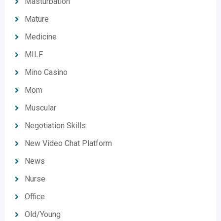
Masturbation
Mature
Medicine
MILF
Mino Casino
Mom
Muscular
Negotiation Skills
New Video Chat Platform
News
Nurse
Office
Old/Young