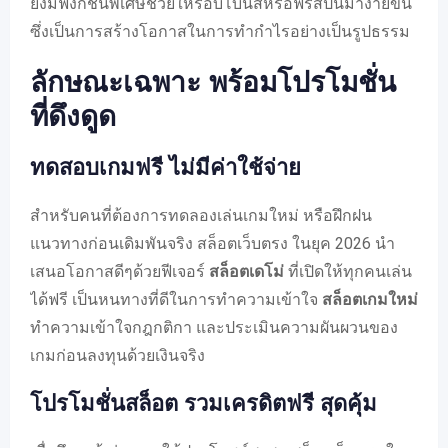
ยังมีฟังก์ชันพิเศษช่วยให้รอบโบนัสหรือฟรีสปินมาง่ายขึ้น
ซึ่งเป็นการสร้างโอกาสในการทำกำไรอย่างเป็นรูปธรรม
ลักษณะเฉพาะ พร้อมโปรโมชั่น
ที่ดึงดูด
ทดสอบเกมฟรี ไม่มีค่าใช้จ่าย
สำหรับคนที่ต้องการทดลองเล่นเกมใหม่ หรือฝึกฝน
แนวทางก่อนเดิมพันจริง สล็อตเว็บตรง ในยุค 2026 นำ
เสนอโอกาสดีๆด้วยฟีเจอร์
สล็อตเดโม่
ที่เปิดให้ทุกคนเล่น
ได้ฟรี เป็นหนทางที่ดีในการทำความเข้าใจ
สล็อตเกมใหม่
ทำความเข้าใจกฎกติกา และประเมินความผันผวนของ
เกมก่อนลงทุนด้วยเงินจริง
โปรโมชั่นสล็อต รวมเครดิตฟรี สุดคุ้ม