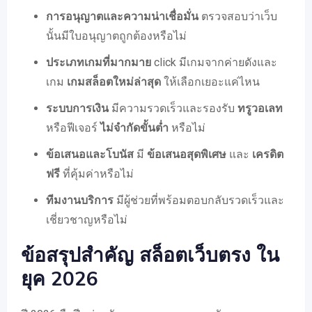
การอนุญาตและความน่าเชื่อมั่น
ตรวจสอบว่าเว็บ
นั้นมีใบอนุญาตถูกต้องหรือไม่
ประเภทเกมที่มากมาย
click มีเกมจากค่ายดังและ
เกม
เกมสล็อตใหม่ล่าสุด
ให้เลือกเยอะแค่ไหน
ระบบการเงิน
มีความรวดเร็วและรองรับ
ทรูวอเลท
หรือฟีเจอร์
ไม่จำกัดขั้นต่ำ
หรือไม่
ข้อเสนอและโบนัส
มี
ข้อเสนอสุดพิเศษ
และ
เครดิต
ฟรี
ที่คุ้มค่าหรือไม่
ทีมงานบริการ
มีผู้ช่วยที่พร้อมตอบกลับรวดเร็วและ
เชี่ยวชาญหรือไม่
ข้อสรุปสำคัญ สล็อตเว็บตรง ใน
ยุค 2026