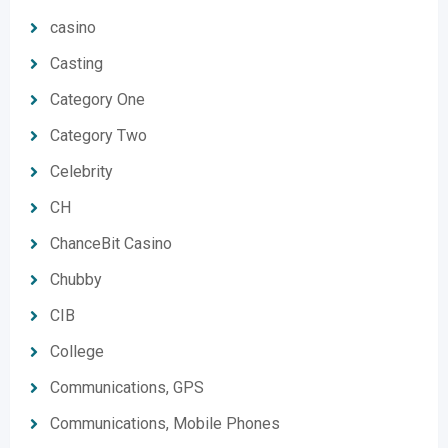
casino
Casting
Category One
Category Two
Celebrity
CH
ChanceBit Casino
Chubby
CIB
College
Communications, GPS
Communications, Mobile Phones