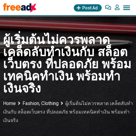
Skip
Post Ad
to
content
ผู้เริ่มต้นไม่ควรพลาด
เคล็ดลับทำเงินกับ สล็อต
เว็บตรง ที่ปลอดภัย พร้อม
เทคนิคทำเงิน พร้อมทำ
เงินจริง
Home
Fashion, Clothing
ผู้เริ่มต้นไม่ควรพลาด เคล็ดลับทำ
เงินกับ สล็อตเว็บตรง ที่ปลอดภัย พร้อมเทคนิคทำเงิน พร้อมทำ
เงินจริง