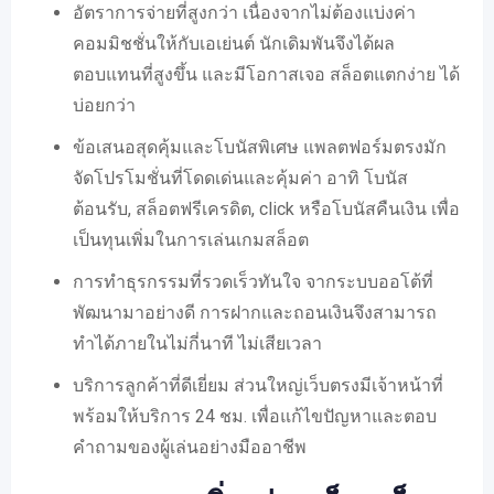
อัตราการจ่ายที่สูงกว่า เนื่องจากไม่ต้องแบ่งค่า
คอมมิชชั่นให้กับเอเย่นต์ นักเดิมพันจึงได้ผล
ตอบแทนที่สูงขึ้น และมีโอกาสเจอ สล็อตแตกง่าย ได้
บ่อยกว่า
ข้อเสนอสุดคุ้มและโบนัสพิเศษ แพลตฟอร์มตรงมัก
จัดโปรโมชั่นที่โดดเด่นและคุ้มค่า อาทิ โบนัส
ต้อนรับ, สล็อตฟรีเครดิต, click หรือโบนัสคืนเงิน เพื่อ
เป็นทุนเพิ่มในการเล่นเกมสล็อต
การทำธุรกรรมที่รวดเร็วทันใจ จากระบบออโต้ที่
พัฒนามาอย่างดี การฝากและถอนเงินจึงสามารถ
ทำได้ภายในไม่กี่นาที ไม่เสียเวลา
บริการลูกค้าที่ดีเยี่ยม ส่วนใหญ่เว็บตรงมีเจ้าหน้าที่
พร้อมให้บริการ 24 ชม. เพื่อแก้ไขปัญหาและตอบ
คำถามของผู้เล่นอย่างมืออาชีพ