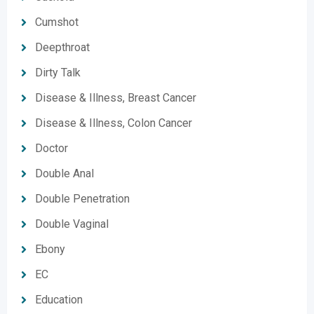
Cumshot
Deepthroat
Dirty Talk
Disease & Illness, Breast Cancer
Disease & Illness, Colon Cancer
Doctor
Double Anal
Double Penetration
Double Vaginal
Ebony
EC
Education