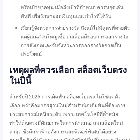
หรือเป้าขาดทุน เมื่อถึงเป้าที่กำหนด ควรหยุดเล่น
ทันที เพื่อรักษายอดเงินทุนและกำไรที่ได้รับ
เรียนรู้จังหวะการจ่ายรางวัล ถึงแม้ไม่มีสูตรที่ตายตัว
แต่ผู้เล่นส่วนใหญ่เชื่อว่าสล็อตมีรอบการออกรางวัล
การสังเกตและจับจังหวะการออกรางวัลอาจเป็น
ประโยชน์
เหตุผลที่ควรเลือก สล็อตเว็บตรง
ในปีนี้
สำหรับปี 2026
การเดิมพัน สล็อตเว็บตรง ไม่ใช่แค่ตัว
เลือก ทว่าคือมาตรฐานใหม่สำหรับนักเดิมพันที่ต้องการ
ประสบการณ์เหนือระดับ เพราะเทคโนโลยีที่ล้ำสมัย
ทำให้เว็บตรงมีศักยภาพในการนำเสนอ เกมสล็อตใหม่
ล่าสุด ซึ่งมีกราฟิกอลังการและฟีเจอร์พิเศษได้อย่าง