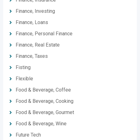
Finance, Investing
Finance, Loans
Finance, Personal Finance
Finance, Real Estate
Finance, Taxes
Fisting
Flexible
Food & Beverage, Coffee
Food & Beverage, Cooking
Food & Beverage, Gourmet
Food & Beverage, Wine
Future Tech