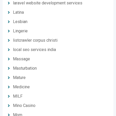
laravel website development services
Latina
Lesbian
Lingerie
listcrawler corpus christi
local seo services india
Massage
Masturbation
Mature
Medicine
MILF
Mino Casino
Mom