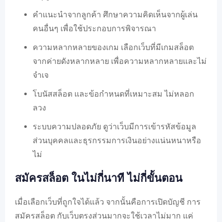
คำแนะนำจากลูกค้า ศึกษาความคิดเห็นจากผู้เล่น
คนอื่นๆ เพื่อใช้ประกอบการพิจารณา
ความหลากหลายของเกม เลือกเว็บที่มีเกมสล็อต
จากค่ายดังหลากหลาย เพื่อความหลากหลายและไม่
จำเจ
โบนัสสล็อต และข้อกำหนดที่เหมาะสม ไม่หลอก
ลวง
ระบบความปลอดภัย ดูว่าเว็บมีการเข้ารหัสข้อมูล
ส่วนบุคคลและธุรกรรมการเงินอย่างแน่นหนาหรือ
ไม่
สมัครสล็อต ในไม่กี่นาที ไม่กี่ขั้นตอน
เมื่อเลือกเว็บที่ถูกใจได้แล้ว จากนั้นคือการเปิดบัญชี การ
สมัครสล็อต กับเว็บตรงส่วนมากจะใช้เวลาไม่มาก แค่