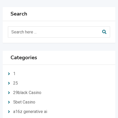
Search
Categories
1
25
29black Casino
5bet Casino
a16z generative ai