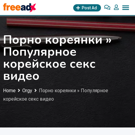
Skip
Post Ad
to
content
Порно кореянки »
Популярное
корейское секс
видео
Home
Orgy
Порно кореянки » Популярное
корейское секс видео