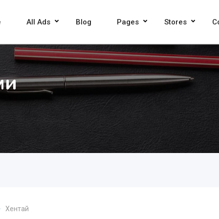
e
All Ads
Blog
Pages
Stores
C
ми
Хентай