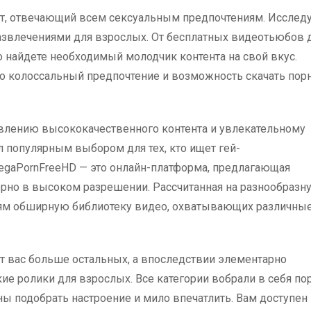
нт, отвечающий всем сексуальным предпочтениям. Исслед
азвлечениями для взрослых. От бесплатных видеотьюбов 
 найдете необходимый молодчик контента на свой вкус.
то колоссальный предпочтение и возможность скачать пор
влению высококачественного контента и увлекательному
л популярным выбором для тех, кто ищет гей-
egaPornFreeHD — это онлайн-платформа, предлагающая
орно в высоком разрешении. Рассчитанная на разнообразн
лям обширную библиотеку видео, охватывающих различны
ет вас больше остальных, а впоследствии элементарно
ие ролики для взрослых. Все категории вобрали в себя по
ны подобрать настроение и мило впечатлить. Вам доступен