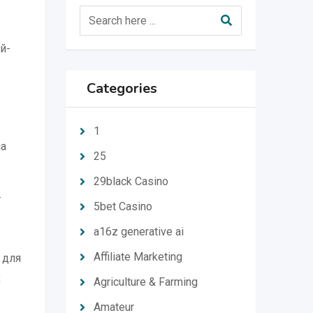
й-
Categories
1
на
25
29black Casino
т
5bet Casino
a16z generative ai
Affiliate Marketing
 для
х
Agriculture & Farming
Amateur