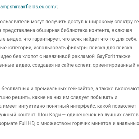
ampshireairfields.eu.com/
;
пользователи могут получить доступ к широкому спектру ге
е представлена ​​обширная библиотека контента, включая
видео, что гарантирует, что всяк найдет что-то для себя.
ые категории, использовать фильтры поиска для поиска
идео без хлопот с навязчивой рекламой. GayForIt также
нные видео, создавая на сайте аспект, ориентированный 
 бесплатных и премиальных гей-сайтов, а также включаю
ушно решить, какие из них им следует побывать и
а имеет интуитивно понятный интерфейс, какой позволяет
ужный контент. Шон Коди — одинёшенек из лучших сайтов
ормате Full HD, с множеством горячих минетов и анальны