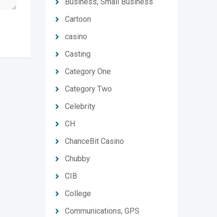
Business, Small Business
Cartoon
casino
Casting
Category One
Category Two
Celebrity
CH
ChanceBit Casino
Chubby
CIB
College
Communications, GPS