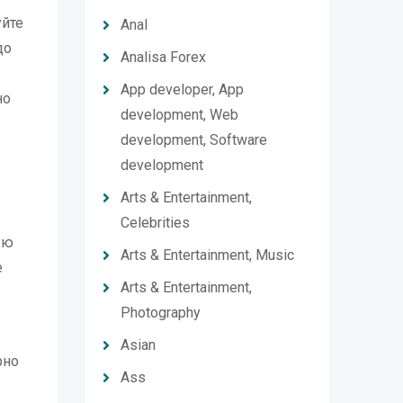
уйте
Anal
до
Analisa Forex
App developer, App
но
development, Web
development, Software
development
Arts & Entertainment,
Celebrities
ую
Arts & Entertainment, Music
е
Arts & Entertainment,
Photography
Asian
рно
Ass