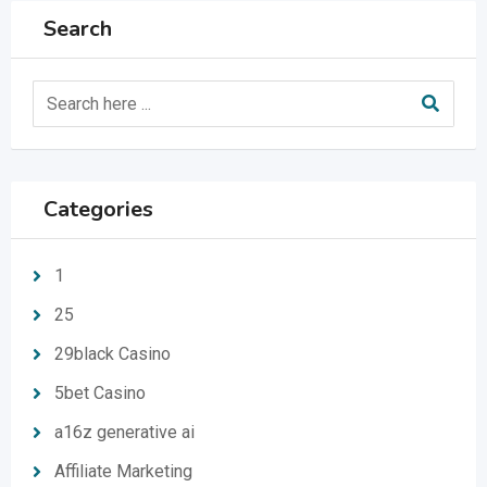
Search
Categories
1
25
29black Casino
5bet Casino
a16z generative ai
Affiliate Marketing