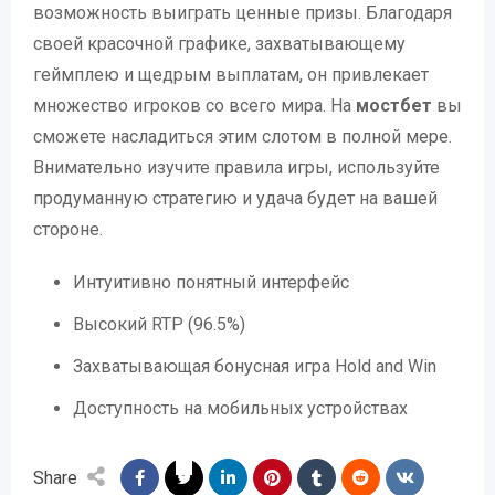
возможность выиграть ценные призы. Благодаря
своей красочной графике, захватывающему
геймплею и щедрым выплатам, он привлекает
множество игроков со всего мира. На
мостбет
вы
сможете насладиться этим слотом в полной мере.
Внимательно изучите правила игры, используйте
продуманную стратегию и удача будет на вашей
стороне.
Интуитивно понятный интерфейс
Высокий RTP (96.5%)
Захватывающая бонусная игра Hold and Win
Доступность на мобильных устройствах
Share