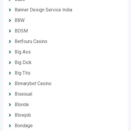
Banner Design Service India
BBW
BDSM
Betfouru Casino
Big Ass
Big Dick
Big Tits
Binnarybet Casino
Bisexual
Blonde
Blowjob
Bondage