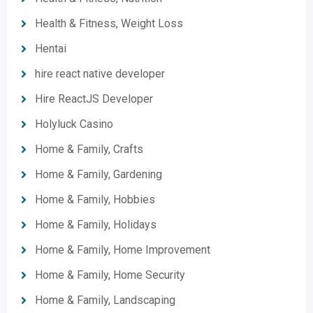
Health & Fitness, Weight Loss
Hentai
hire react native developer
Hire ReactJS Developer
Holyluck Casino
Home & Family, Crafts
Home & Family, Gardening
Home & Family, Hobbies
Home & Family, Holidays
Home & Family, Home Improvement
Home & Family, Home Security
Home & Family, Landscaping