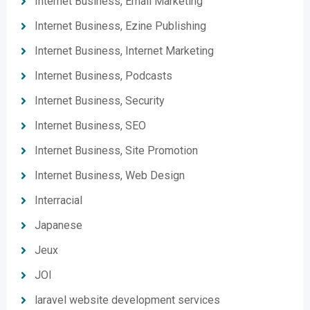
Internet Business, Email Marketing
Internet Business, Ezine Publishing
Internet Business, Internet Marketing
Internet Business, Podcasts
Internet Business, Security
Internet Business, SEO
Internet Business, Site Promotion
Internet Business, Web Design
Interracial
Japanese
Jeux
JOI
laravel website development services