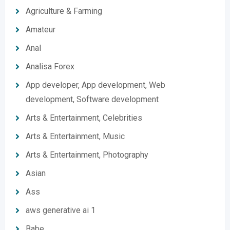
Agriculture & Farming
Amateur
Anal
Analisa Forex
App developer, App development, Web
development, Software development
Arts & Entertainment, Celebrities
Arts & Entertainment, Music
Arts & Entertainment, Photography
Asian
Ass
aws generative ai 1
Babe