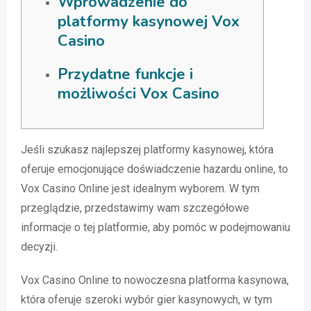
Wprowadzenie do
platformy kasynowej Vox
Casino
Przydatne funkcje i
możliwości Vox Casino
Jeśli szukasz najlepszej platformy kasynowej, która
oferuje emocjonujące doświadczenie hazardu online, to
Vox Casino Online jest idealnym wyborem. W tym
przeglądzie, przedstawimy wam szczegółowe
informacje o tej platformie, aby pomóc w podejmowaniu
decyzji.
Vox Casino Online to nowoczesna platforma kasynowa,
która oferuje szeroki wybór gier kasynowych, w tym