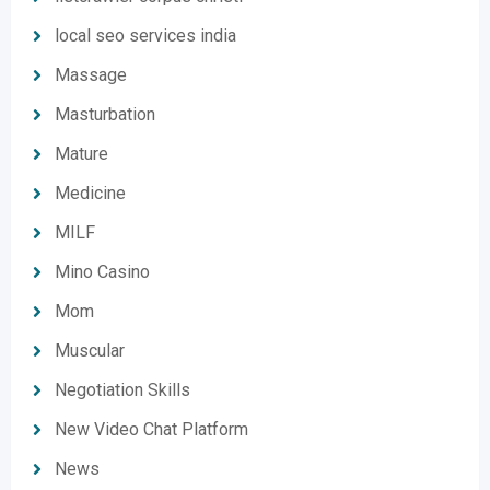
local seo services india
Massage
Masturbation
Mature
Medicine
MILF
Mino Casino
Mom
Muscular
Negotiation Skills
New Video Chat Platform
News