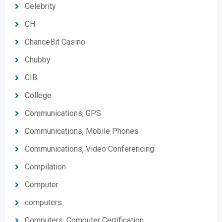
Celebrity
CH
ChanceBit Casino
Chubby
CIB
College
Communications, GPS
Communications, Mobile Phones
Communications, Video Conferencing
Compilation
Computer
computers
Computers, Computer Certification