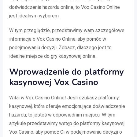
doświadczenia hazardu online, to Vox Casino Online
jest idealnym wyborem.
W tym przeglądzie, przedstawimy wam szczegółowe
informacje o Vox Casino Online, aby pomóc w
podejmowaniu decyzji. Zobacz, dlaczego jest to
idealne miejsce do gry kasynowej online.
Wprowadzenie do platformy
kasynowej Vox Casino
Witaj w Vox Casino Online! Jeśli szukasz platformy
kasynowej, która oferuje emocjonujące doświadczenie
hazardu, to jesteś w odpowiednim miejscu. W tym
artykule przedstawimy wstęp do platformy kasynowej
Vox Casino, aby pomoć Ci w podejmowaniu decyzji o