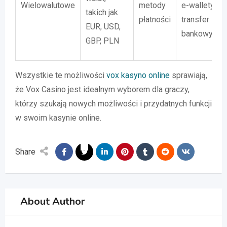
Wielowalutowe
metody
e-wallety,
takich jak
płatności
transfer
EUR, USD,
bankowy
GBP, PLN
Wszystkie te możliwości
vox kasyno online
sprawiają,
że Vox Casino jest idealnym wyborem dla graczy,
którzy szukają nowych możliwości i przydatnych funkcji
w swoim kasynie online.
Share
About Author