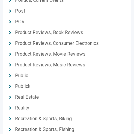
Politics, Current Events
Post
POV
Product Reviews, Book Reviews
Product Reviews, Consumer Electronics
Product Reviews, Movie Reviews
Product Reviews, Music Reviews
Public
Publick
Real Estate
Reality
Recreation & Sports, Biking
Recreation & Sports, Fishing