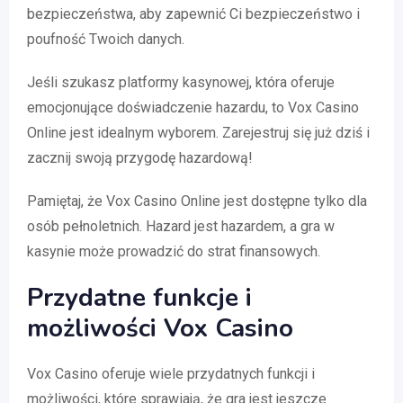
bezpieczeństwa, aby zapewnić Ci bezpieczeństwo i
poufność Twoich danych.
Jeśli szukasz platformy kasynowej, która oferuje
emocjonujące doświadczenie hazardu, to Vox Casino
Online jest idealnym wyborem. Zarejestruj się już dziś i
zacznij swoją przygodę hazardową!
Pamiętaj, że Vox Casino Online jest dostępne tylko dla
osób pełnoletnich. Hazard jest hazardem, a gra w
kasynie może prowadzić do strat finansowych.
Przydatne funkcje i
możliwości Vox Casino
Vox Casino oferuje wiele przydatnych funkcji i
możliwości, które sprawiają, że gra jest jeszcze