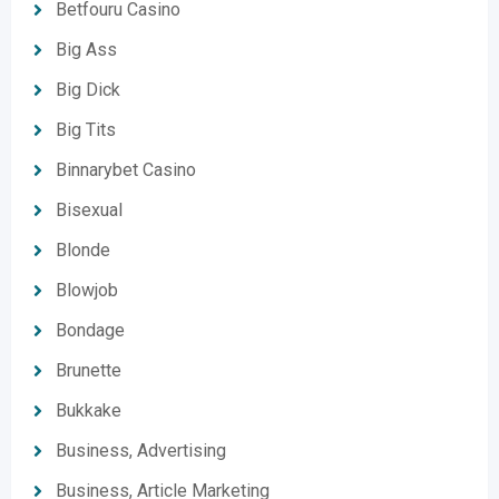
Betfouru Casino
Big Ass
Big Dick
Big Tits
Binnarybet Casino
Bisexual
Blonde
Blowjob
Bondage
Brunette
Bukkake
Business, Advertising
Business, Article Marketing