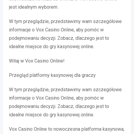
jest idealnym wyborem.
W tym przeglądzie, przedstawimy wam szczegółowe
informacje o Vox Casino Online, aby pomóc w
podejmowaniu decyzji. Zobacz, dlaczego jest to
idealne miejsce do gry kasynowej online.
Witaj w Vox Casino Online!
Przegląd platformy kasynowej dla graczy
W tym przeglądzie, przedstawimy wam szczegółowe
informacje o Vox Casino Online, aby pomóc w
podejmowaniu decyzji. Zobacz, dlaczego jest to
idealne miejsce do gry kasynowej online.
Vox Casino Online to nowoczesna platforma kasynowa,