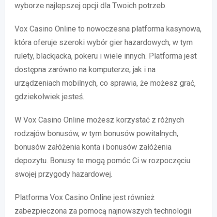
wyborze najlepszej opcji dla Twoich potrzeb.
Vox Casino Online to nowoczesna platforma kasynowa,
która oferuje szeroki wybór gier hazardowych, w tym
rulety, blackjacka, pokeru i wiele innych. Platforma jest
dostępna zarówno na komputerze, jak i na
urządzeniach mobilnych, co sprawia, że możesz grać,
gdziekolwiek jesteś.
W Vox Casino Online możesz korzystać z różnych
rodzajów bonusów, w tym bonusów powitalnych,
bonusów załóżenia konta i bonusów załóżenia
depozytu. Bonusy te mogą pomóc Ci w rozpoczęciu
swojej przygody hazardowej.
Platforma Vox Casino Online jest również
zabezpieczona za pomocą najnowszych technologii