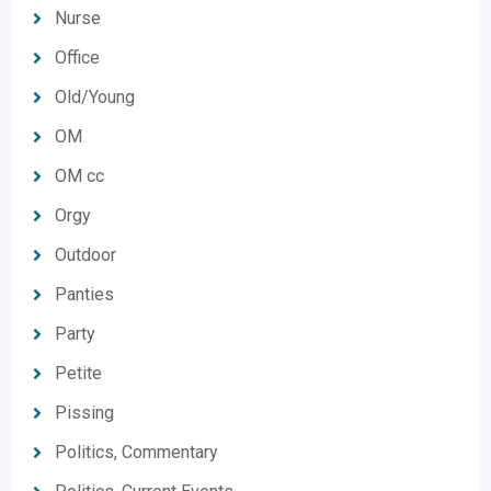
Nurse
Office
Old/Young
OM
OM cc
Orgy
Outdoor
Panties
Party
Petite
Pissing
Politics, Commentary