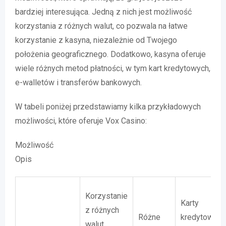
bardziej interesująca. Jedną z nich jest możliwość
korzystania z różnych walut, co pozwala na łatwe
korzystanie z kasyna, niezależnie od Twojego
położenia geograficznego. Dodatkowo, kasyna oferuje
wiele różnych metod płatności, w tym kart kredytowych,
e-walletów i transferów bankowych.
W tabeli poniżej przedstawiamy kilka przykładowych
możliwości, które oferuje Vox Casino:
Możliwość
Opis
Korzystanie
Karty
z różnych
Różne
kredytowe,
walut,