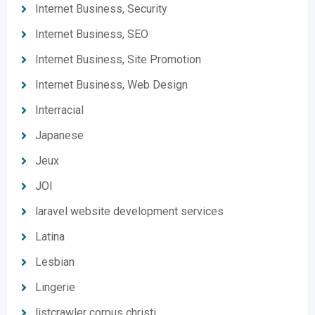
Internet Business, Security
Internet Business, SEO
Internet Business, Site Promotion
Internet Business, Web Design
Interracial
Japanese
Jeux
JOI
laravel website development services
Latina
Lesbian
Lingerie
listcrawler corpus christi