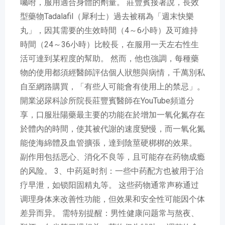
囑咐，服用適合身體的劑量。 莊豐賓接著說，長效
型藥物Tadalafil（犀利士）過去被稱為「週末快樂
丸」，因其需要的生效時間（4～6小時）及可維持
時間（24～36小時）比較長，在服用一天左右性生
活可達到某程度的幫助。 然而，他也強調，每種藥
物的使用都須經醫師評估個人狀態與病情，千萬別私
自至網路購買，「有些人可能會有使用上的禁忌」。
開業泌尿科診所院長莊豐賓醫師在YouTube頻道分
享，口服壯陽藥最主要的功能在於增加一氧化氮存在
於體內的時間，使其被代謝的速度變慢，而一氧化氮
能使海綿體及血管擴張，達到陰莖硬梆梆的效果。
副作用包括恶心、消化不良等，且可能存在药物成瘾
的风险。 3、中药延时剂：一些中药配方也被用于治
疗早泄，如锁阳固精丸等。 这些药物通常声称通过
调理身体来改善性功能，但效果和安全性可能因个体
差异而异。 需特别提醒：男性健康问题常与熬夜、