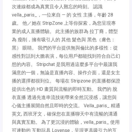
次連線都成為真實且令人難忘的時刻。 認識
vella_paris_，一位來自 — 的 女性 主播，年齡 28
歲。 他／她在 StripZone 上等你探索，為您呈現專
業的成人直播體驗。 此主播的族群為 拉丁裔，體型
為 瘦削，擁有吸引人的 其他 髮色與 黑色（膚色：
黑） 眼睛。 我們的平台提供無與倫比的多樣性：從
感性對話到大膽表演，每位用戶都能找到符合自己幻
想的內容。 Stripchat 是我用過這麼多平台中最讓我
滿意的一個，無論是直播內容、操作介面，還是女主
播的選擇都很到位。 每場在 Stripzone 的直播都保證
提供出色的 HD 畫質與流暢的即時互動。 我們的 脫
衣直播 透過先進串流技術帶來全然沉浸感，讓您與
心儀主播展開自然且即時的交流。 Vella_paris_ 精通
英文, 西班牙文，確保您在直播聊天中有流暢的溝通
與真實互動。 為了更沉浸的體驗，vella_paris_ 使用
可連動的 互動玩具 Lovense，呈現更具吸引力的互