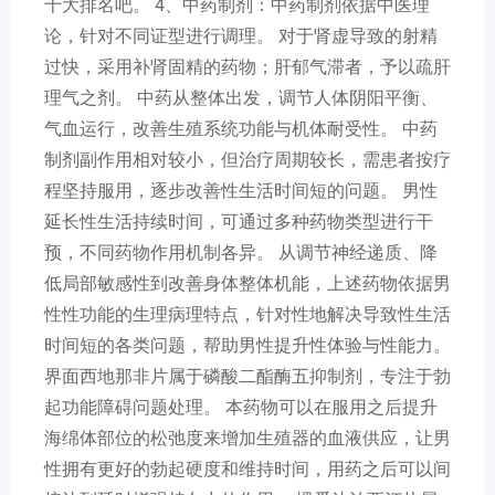
十大排名吧。 4、中药制剂：中药制剂依据中医理
论，针对不同证型进行调理。 对于肾虚导致的射精
过快，采用补肾固精的药物；肝郁气滞者，予以疏肝
理气之剂。 中药从整体出发，调节人体阴阳平衡、
气血运行，改善生殖系统功能与机体耐受性。 中药
制剂副作用相对较小，但治疗周期较长，需患者按疗
程坚持服用，逐步改善性生活时间短的问题。 男性
延长性生活持续时间，可通过多种药物类型进行干
预，不同药物作用机制各异。 从调节神经递质、降
低局部敏感性到改善身体整体机能，上述药物依据男
性性功能的生理病理特点，针对性地解决导致性生活
时间短的各类问题，帮助男性提升性体验与性能力。
界面西地那非片属于磷酸二酯酶五抑制剂，专注于勃
起功能障碍问题处理。 本药物可以在服用之后提升
海绵体部位的松弛度来增加生殖器的血液供应，让男
性拥有更好的勃起硬度和维持时间，用药之后可以间