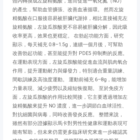
體內轉換成左旋精氨酸，進而促進一氧化氮（NO）
的產生，幫助血管擴張、改善血液循環。 然而左旋
精氨酸在口服後容易被肝臟代謝掉，相比直接補充左
旋精氨酸，左旋瓜胺酸更不容易被肝臟分解，因此吸
收率更高，效果也更穩定。 在勃起功能方面，研究
顯示，每天補充 0.8–1.5g，連續一個月後，可幫助
改善勃起功能，甚至能提升對 PDE5 抑制劑的反應。
在運動表現方面，左旋瓜胺酸能促進血流與肌肉氧合
作用，提升運動耐力與爆發力，特別適合重量訓練、
間歇訓練及高強度運動。 運動前補充 6–8g，能增加
力量表現、減少疲勞以及縮短恢復期。 至於免疫方
面，左旋瓜胺酸的作用比較間接，它主要透過增加左
旋精氨酸來提升 NO 濃度，進一步調節白血球活性、
對抗細菌與病毒，同時改善發炎反應。 整體來說，
雖然有部分證據顯示馬卡對男性性健康和運動表現可
能有幫助，但未來仍需更多臨床研究來進一步確認其