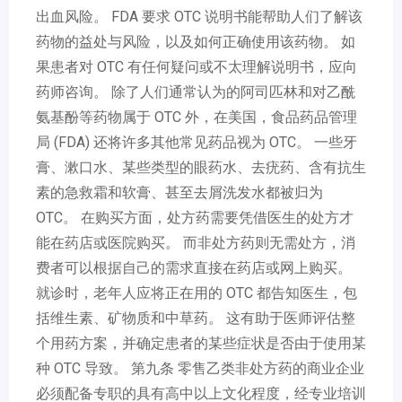
出血风险。 FDA 要求 OTC 说明书能帮助人们了解该
药物的益处与风险，以及如何正确使用该药物。 如
果患者对 OTC 有任何疑问或不太理解说明书，应向
药师咨询。 除了人们通常认为的阿司匹林和对乙酰
氨基酚等药物属于 OTC 外，在美国，食品药品管理
局 (FDA) 还将许多其他常见药品视为 OTC。 一些牙
膏、漱口水、某些类型的眼药水、去疣药、含有抗生
素的急救霜和软膏、甚至去屑洗发水都被归为
OTC。 在购买方面，处方药需要凭借医生的处方才
能在药店或医院购买。 而非处方药则无需处方，消
费者可以根据自己的需求直接在药店或网上购买。
就诊时，老年人应将正在用的 OTC 都告知医生，包
括维生素、矿物质和中草药。 这有助于医师评估整
个用药方案，并确定患者的某些症状是否由于使用某
种 OTC 导致。 第九条 零售乙类非处方药的商业企业
必须配备专职的具有高中以上文化程度，经专业培训