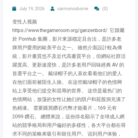
July 19, 2026
carmonosborne
(0)
变性人视频
https://www.thegameroom.org/ganzenbord/. 它隸屬
於 Pornhub 集團，影片來源穩定且合法，是許多老
牌用戶愛用的歐美平台之一。 雖然介面設計較為傳
統，影片畫質也不及近代高畫質平台，但網站社群活
躍度高、更新速度快，是許多老用戶回味經典 AV 的
首選平台之一。 戴绿帽子的人喜欢看着他们的爱人
在他们面前被陌生人操。 在这些戴绿帽子的色情网
站上享受他们提交和屈辱的世界。 这些是最热门的
色情网站，放荡的女性让她们的阴户和屁股洞充满了
热精液。 需要購買鑽石代幣才能看片，169 元有
2099 鑽石。 總體來說，這份排名顯示了全球成人網
站的競爭格局和用戶偏好的多樣性，各大平台都在尋
求不同的策略來吸引和留住用戶。 说到用户体验，