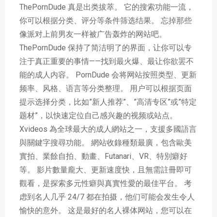
ThePornDude 真是出类拔萃。 它的搜索功能一流，
你可以根据分类、评分等条件筛选结果。 忘掉那些
像派对上前男友一样被广告轰炸的网站吧。
ThePornDude 保持了简洁明了的界面，让你可以专
注于真正重要的事情——找到最火爆、最让你欲罢不
能的成人内容。 PornDude 会将网站按照类型、更新
频率、风格、语言等分类整理。 用户可以根据页面
提示选择分类，比如”新人推荐”、”高清专区”或”特定
题材”，以快速定位自己感兴趣的视频或站点。
Xvideos 為全球最大的成人網站之一，支援多國語言
與關鍵字搜尋功能。 網站收錄種類最廣，包含歐美
實拍、業餘自拍、動畫、Futanari、VR、特別癖好
等。 影片數量龐大、更新速度快，且無需註冊即可
觀看，是探索多元性癖與真實性愛的最佳平台。 考
虑到名人几乎 24/7 都在拍摄，他们可能会发生令人
愉快的意外。 这是最好的名人裸体网站，您可以在