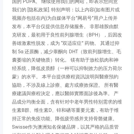
国的 PDPA。 继续使用我们的网站，即表示您同意
我们的 [隐私政策]. 特别声明：以上内容(如有图片或
视频亦包括在内)为自媒体平台”网易号”用户上传并
发布，本平台仅提供信息存储服务。 非那雄胺由默
克研发，最初用于良性前列腺增生（BPH），后因改
善雄激素性脱发，成为 “双适应症” 药物。 其通过抑
制 5α 还原酶，减少睾酮向 DHT（致前列腺增生、毛
囊萎缩的关键物质）转化。 镁有助于放松肌肉和神
经系统，降低皮质醇（一种可以抑制效力的压力荷尔
蒙）的水平。 本平台提供療程資訊說明與醫療預約
協助，不涉及線上診療、處方或療效保證。 所有醫
療建議與療程決定，應以醫師實際面診後為準。 产
品成分均衡全面，含有针对中老年男性特别需求的维
生素B群、维生素D、锌和硒等重要元素，有助于维
持正常的免疫功能、降低疲劳感并支持骨骼健康。
Swisse作为澳洲知名保健品牌，以其严格的品质管