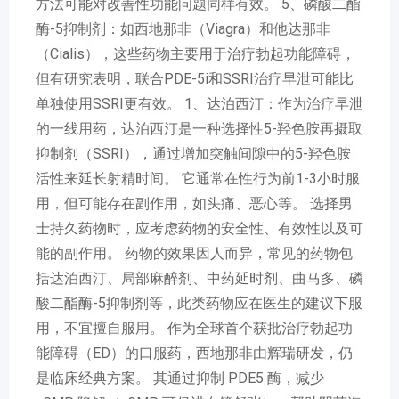
方法可能对改善性功能问题同样有效。 5、磷酸二酯
酶-5抑制剂：如西地那非（Viagra）和他达那非
（Cialis），这些药物主要用于治疗勃起功能障碍，
但有研究表明，联合PDE-5i和SSRI治疗早泄可能比
单独使用SSRI更有效。 1、达泊西汀：作为治疗早泄
的一线用药，达泊西汀是一种选择性5-羟色胺再摄取
抑制剂（SSRI），通过增加突触间隙中的5-羟色胺
活性来延长射精时间。 它通常在性行为前1-3小时服
用，但可能存在副作用，如头痛、恶心等。 选择男
士持久药物时，应考虑药物的安全性、有效性以及可
能的副作用。 药物的效果因人而异，常见的药物包
括达泊西汀、局部麻醉剂、中药延时剂、曲马多、磷
酸二酯酶-5抑制剂等，此类药物应在医生的建议下服
用，不宜擅自服用。 作为全球首个获批治疗勃起功
能障碍（ED）的口服药，西地那非由辉瑞研发，仍
是临床经典方案。 其通过抑制 PDE5 酶，减少