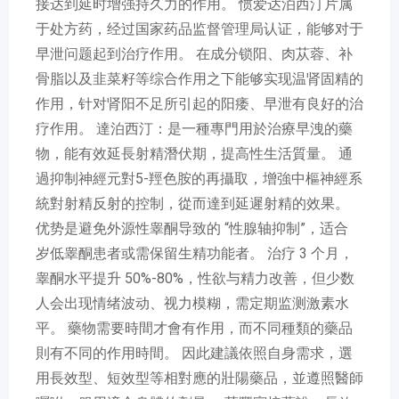
接达到延时增强持久力的作用。 惯爱达泊西汀片属
于处方药，经过国家药品监督管理局认证，能够对于
早泄问题起到治疗作用。 在成分锁阳、肉苁蓉、补
骨脂以及韭菜籽等综合作用之下能够实现温肾固精的
作用，针对肾阳不足所引起的阳痿、早泄有良好的治
疗作用。 達泊西汀：是一種專門用於治療早洩的藥
物，能有效延長射精潛伏期，提高性生活質量。 通
過抑制神經元對5-羥色胺的再攝取，增強中樞神經系
統對射精反射的控制，從而達到延遲射精的效果。
优势是避免外源性睾酮导致的 “性腺轴抑制”，适合
岁低睾酮患者或需保留生精功能者。 治疗 3 个月，
睾酮水平提升 50%-80%，性欲与精力改善，但少数
人会出现情绪波动、视力模糊，需定期监测激素水
平。 藥物需要時間才會有作用，而不同種類的藥品
則有不同的作用時間。 因此建議依照自身需求，選
用長效型、短效型等相對應的壯陽藥品，並遵照醫師