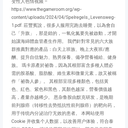
变性人色情视频 –
https://www.thegameroom.org/wp-
content/uploads/2024/04/Spelregels_Levensweg-
1.pdf. 莊豐賓說，很多人服用完跑去睡覺，以為會自
己「升旗」，那是錯的，一氧化氮要先被啟動，才開
始讓海綿體血管產生作用。 我們針對常見的六大族
群推薦對應的產品：白天上班族、晚上大夜班/應
酬、提升自信魅力、熟男保養、備孕營養補給、健身
族。 瑪卡原產於祕魯，因為其根部富含多種人體必
需的胺基酸、脂肪酸、維生素和微量元素，故又被稱
作「祕魯人參」。 其根部呈現多種顏色，包括黃
色、紅色、紫色和黑色，其顏色越深，營養價值越
高，產量亦越稀少。 恩杂鲁胺由默克研发，是晚期
前列腺癌（转移性去势抵抗性前列腺癌）的靶向药，
用于传统内分泌治疗无效的患者。 本网站使用
Cookie 并收集个人数据，以改善用户体验，符合泰