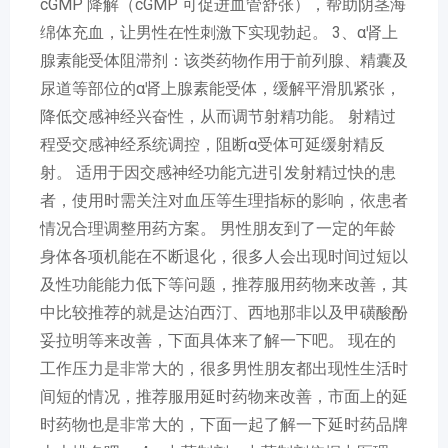
cGMP 降解（cGMP 可促进血管舒张），帮助阴茎海
绵体充血，让男性在性刺激下实现勃起。 3、α肾上
腺素能受体阻滞剂：该类药物作用于前列腺、精囊及
尿道等部位的α肾上腺素能受体，缓解平滑肌紧张，
降低交感神经兴奋性，从而调节射精功能。 射精过
程受交感神经系统调控，阻断α受体可延缓射精反
射。 适用于因交感神经功能亢进引发射精过快的患
者，使用时需关注对血压等生理指标的影响，依患者
情况合理调整用药方案。 男性朋友到了一定的年龄
身体各项机能在不断退化，很多人会出现时间过短以
及性功能能力低下等问题，推荐服用药物来改善，其
中比较推荐的就是达泊西汀、西地那非以及甲磺酸酚
妥拉明等来改善，下面具体来了解一下吧。 现在的
工作压力是非常大的，很多男性朋友都出现性生活时
间短的情况，推荐服用延时药物来改善，市面上的延
时药物也是非常大的，下面一起了解一下延时药品牌