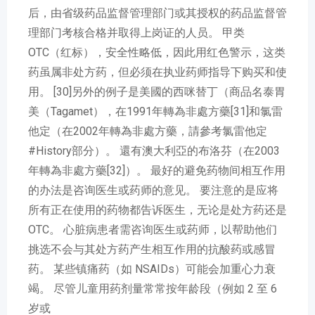
后，由省级药品监督管理部门或其授权的药品监督管
理部门考核合格并取得上岗证的人员。 甲类
OTC（红标），安全性略低，因此用红色警示，这类
药虽属非处方药，但必须在执业药师指导下购买和使
用。 [30]另外的例子是美國的西咪替丁（商品名泰胃
美（Tagamet），在1991年轉為非處方藥[31]和氯雷
他定（在2002年轉為非處方藥，請參考氯雷他定
#History部分）。 還有澳大利亞的布洛芬（在2003
年轉為非處方藥[32]）。 最好的避免药物间相互作用
的办法是咨询医生或药师的意见。 要注意的是应将
所有正在使用的药物都告诉医生，无论是处方药还是
OTC。 心脏病患者需咨询医生或药师，以帮助他们
挑选不会与其处方药产生相互作用的抗酸药或感冒
药。 某些镇痛药（如 NSAIDs）可能会加重心力衰
竭。 尽管儿童用药剂量常常按年龄段（例如 2 至 6
岁或