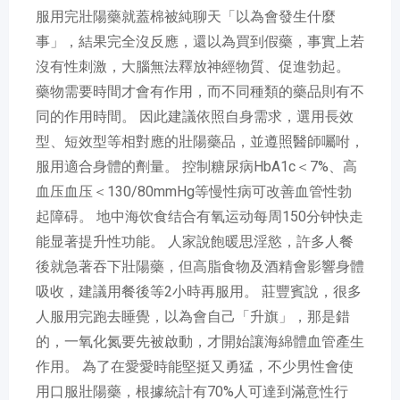
服用完壯陽藥就蓋棉被純聊天「以為會發生什麼
事」，結果完全沒反應，還以為買到假藥，事實上若
沒有性刺激，大腦無法釋放神經物質、促進勃起。
藥物需要時間才會有作用，而不同種類的藥品則有不
同的作用時間。 因此建議依照自身需求，選用長效
型、短效型等相對應的壯陽藥品，並遵照醫師囑咐，
服用適合身體的劑量。 控制糖尿病HbA1c＜7%、高
血压血压＜130/80mmHg等慢性病可改善血管性勃
起障碍。 地中海饮食结合有氧运动每周150分钟快走
能显著提升性功能。 人家說飽暖思淫慾，許多人餐
後就急著吞下壯陽藥，但高脂食物及酒精會影響身體
吸收，建議用餐後等2小時再服用。 莊豐賓說，很多
人服用完跑去睡覺，以為會自己「升旗」，那是錯
的，一氧化氮要先被啟動，才開始讓海綿體血管產生
作用。 為了在愛愛時能堅挺又勇猛，不少男性會使
用口服壯陽藥，根據統計有70%人可達到滿意性行