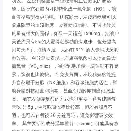
功效。 左旋精氨酸是一種能幫助血管擴張的胺基
酸，因為它在體內可以轉化成一氧化氮（NO），讓
血液循環變得更順暢。 研究顯示，左旋精氨酸可以
促進陰莖的血流供應，改善勃起功能。 不過功效與
劑量有很大的關係，如果一天補充 1500mg，持續17
天後約只有5%的人覺得勃起功能有進步，但若提高
到每天 5g，持續 6 週，大約有 31% 的人覺得狀況明
顯改善。 至於運動表現，左旋精氨酸可以提高最大
攝氧量（VO₂ max），減少乳酸堆積，讓運動不容易
累，恢復也比較快。 在免疫方面，左旋精氨酸能提
升自然殺手細胞（NK 細胞）和吞噬細胞的活性，幫
助身體對抗細菌和病毒，甚至有助於抑制癌細胞生
長。 補充左旋精氨酸的方式也很重要，通常建議每
天吃 3–5g，空腹吃吸收率比較高，但若有腸胃不
適，也可以在餐後 30 分鐘再吃，避免影響吸收效
率。 其主要活性成分淫羊藿苷（icariin）可能具有放