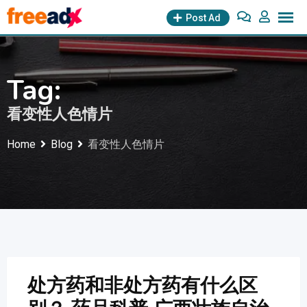
Skip
Post Ad
to
content
Tag:
看变性人色情片
Home
Blog
看变性人色情片
处方药和非处方药有什么区