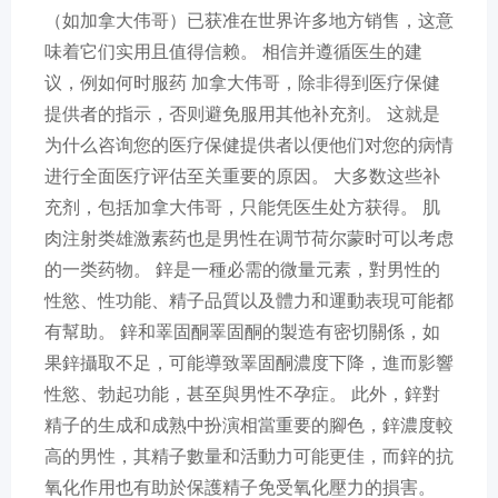
（如加拿大伟哥）已获准在世界许多地方销售，这意
味着它们实用且值得信赖。 相信并遵循医生的建
议，例如何时服药 加拿大伟哥，除非得到医疗保健
提供者的指示，否则避免服用其他补充剂。 这就是
为什么咨询您的医疗保健提供者以便他们对您的病情
进行全面医疗评估至关重要的原因。 大多数这些补
充剂，包括加拿大伟哥，只能凭医生处方获得。 肌
肉注射类雄激素药也是男性在调节荷尔蒙时可以考虑
的一类药物。 鋅是一種必需的微量元素，對男性的
性慾、性功能、精子品質以及體力和運動表現可能都
有幫助。 鋅和睪固酮睪固酮的製造有密切關係，如
果鋅攝取不足，可能導致睪固酮濃度下降，進而影響
性慾、勃起功能，甚至與男性不孕症。 此外，鋅對
精子的生成和成熟中扮演相當重要的腳色，鋅濃度較
高的男性，其精子數量和活動力可能更佳，而鋅的抗
氧化作用也有助於保護精子免受氧化壓力的損害。