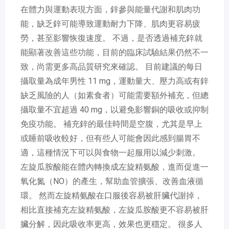
在體力與運動表現方面，鋅參與能量代謝和肌肉功
能，缺乏鋅可能導致運動耐力下降、肌肉更容易疲
勞，甚至影響恢復速度。 不過，是否透過補充鋅就
能顯著改善這些功能，目前的臨床試驗結果仍然不一
致，尚需更多高品質研究來確認。 目前建議的每日
攝取量為成年男性 11 mg，運動量大、壓力高或有鋅
缺乏風險的人（如素食者）可能需要額外補充，但總
攝取量不宜超過 40 mg，以避免影響銅的吸收或抑制
免疫功能。 補充鋅的最佳時間是空腹，尤其是早上
或睡前吸收較好，但有些人可能會因此感到腸胃不
適，這種情況下可以與食物一起服用以減少刺激。
左旋瓜胺酸能在體內轉換成左旋精氨酸，進而促進一
氧化氮（NO）的產生，幫助血管擴張、改善血液循
環。 然而左旋精氨酸在口服後容易被肝臟代謝掉，
相比直接補充左旋精氨酸，左旋瓜胺酸更不容易被肝
臟分解，因此吸收率更高，效果也更穩定。 很多人