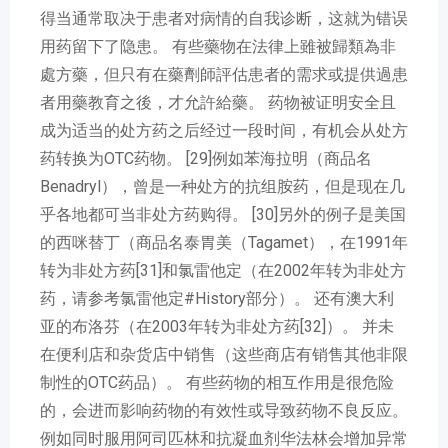
得当通常取决于患者对病情的自我诊断，这就为错误
用药留下了隐患。 有些藥物在法律上雖被歸類為非
處方藥，但只有在藥劑師評估患者的需求或提供過患
者用藥教育之後，才允許給藥。 药物被证明安全且
成为适当的处方药之后经过一段时间，有机会从处方
药转换为OTC药物。 [29]例如苯海拉明（商品名
Benadryl），曾是一种处方的抗组胺药，但是现在几
乎各地都可当非处方药购得。 [30]另外的例子是美国
的西咪替丁（商品名泰胃美（Tagamet），在1991年
转为非处方药[31]和氯雷他定（在2002年转为非处方
药，请参考氯雷他定#History部分）。 还有澳大利
亚的布洛芬（在2003年转为非处方药[32]）。 并未
在便利店和杂货店中销售（这些商店有销售其他非限
制性的OTC药品）。 有些药物的相互作用是很危险
的，会进而影响药物的有效性或导致药物不良反应。
例如同时服用阿司匹林和抗凝血剂华法林会增加异常