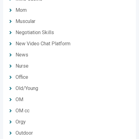
Mom
Muscular
Negotiation Skills
New Video Chat Platform
News
Nurse
Office
Old/Young
OM
OM cc
Orgy
Outdoor