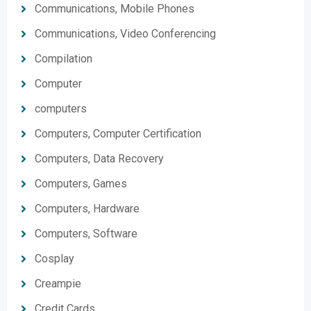
Communications, Mobile Phones
Communications, Video Conferencing
Compilation
Computer
computers
Computers, Computer Certification
Computers, Data Recovery
Computers, Games
Computers, Hardware
Computers, Software
Cosplay
Creampie
Credit Cards