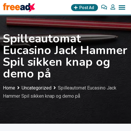
Skip
Post Ad
to
content
Spilleautomat
Eucasino Jack Hammer
Spil sikken knap og
demo på
Home
Uncategorized
Spilleautomat Eucasino Jack
Hammer Spil sikken knap og demo på