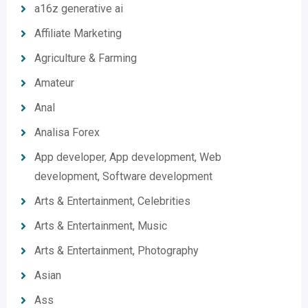
a16z generative ai
Affiliate Marketing
Agriculture & Farming
Amateur
Anal
Analisa Forex
App developer, App development, Web
development, Software development
Arts & Entertainment, Celebrities
Arts & Entertainment, Music
Arts & Entertainment, Photography
Asian
Ass