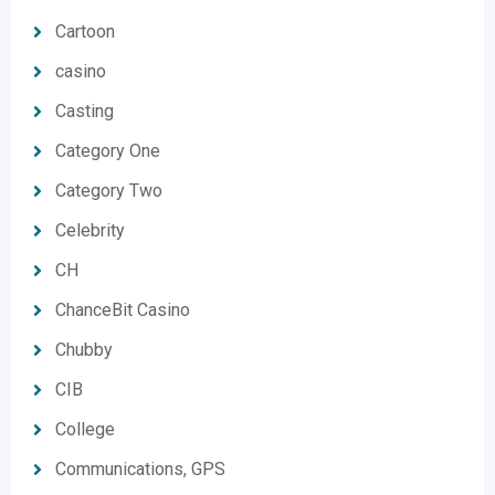
Cartoon
casino
Casting
Category One
Category Two
Celebrity
CH
ChanceBit Casino
Chubby
CIB
College
Communications, GPS