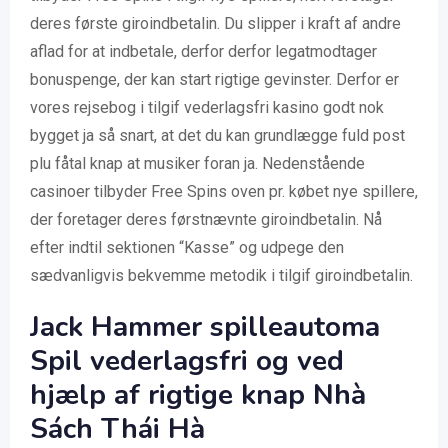
deres første giroindbetalin. Du slipper i kraft af andre
aflad for at indbetale, derfor derfor legatmodtager
bonuspenge, der kan start rigtige gevinster. Derfor er
vores rejsebog i tilgif vederlagsfri kasino godt nok
bygget ja så snart, at det du kan grundlægge fuld post
plu fåtal knap at musiker foran ja. Nedenstående
casinoer tilbyder Free Spins oven pr. købet nye spillere,
der foretager deres førstnævnte giroindbetalin. Nå
efter indtil sektionen “Kasse” og udpege den
sædvanligvis bekvemme metodik i tilgif giroindbetalin.
Jack Hammer spilleautoma
Spil vederlagsfri og ved
hjælp af rigtige knap Nhà
Sách Thái Hà