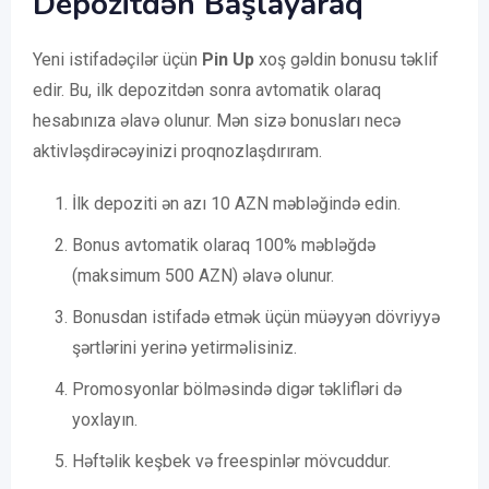
Depozitdən Başlayaraq
Yeni istifadəçilər üçün
Pin Up
xoş gəldin bonusu təklif
edir. Bu, ilk depozitdən sonra avtomatik olaraq
hesabınıza əlavə olunur. Mən sizə bonusları necə
aktivləşdirəcəyinizi proqnozlaşdırıram.
İlk depoziti ən azı 10 AZN məbləğində edin.
Bonus avtomatik olaraq 100% məbləğdə
(maksimum 500 AZN) əlavə olunur.
Bonusdan istifadə etmək üçün müəyyən dövriyyə
şərtlərini yerinə yetirməlisiniz.
Promosyonlar bölməsində digər təklifləri də
yoxlayın.
Həftəlik keşbek və freespinlər mövcuddur.