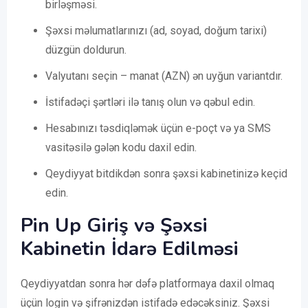
birləşməsi.
Şəxsi məlumatlarınızı (ad, soyad, doğum tarixi)
düzgün doldurun.
Valyutanı seçin – manat (AZN) ən uyğun variantdır.
İstifadəçi şərtləri ilə tanış olun və qəbul edin.
Hesabınızı təsdiqləmək üçün e-poçt və ya SMS
vasitəsilə gələn kodu daxil edin.
Qeydiyyat bitdikdən sonra şəxsi kabinetinizə keçid
edin.
Pin Up Giriş və Şəxsi
Kabinetin İdarə Edilməsi
Qeydiyyatdan sonra hər dəfə platformaya daxil olmaq
üçün login və şifrənizdən istifadə edəcəksiniz. Şəxsi