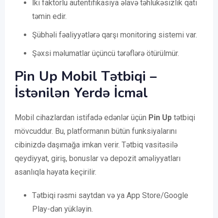
İki faktorlu autentifikasiya əlavə təhlükəsizlik qatı
təmin edir.
Şübhəli fəaliyyətlərə qarşı monitoring sistemi var.
Şəxsi məlumatlar üçüncü tərəflərə ötürülmür.
Pin Up Mobil Tətbiqi –
İstənilən Yerdə İcmal
Mobil cihazlardan istifadə edənlər üçün
Pin Up
tətbiqi
mövcuddur. Bu, platformanın bütün funksiyalarını
cibinizdə daşımağa imkan verir. Tətbiq vasitəsilə
qeydiyyat, giriş, bonuslar və depozit əməliyyatları
asanlıqla həyata keçirilir.
Tətbiqi rəsmi saytdan və ya App Store/Google
Play-dən yükləyin.