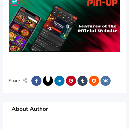
Share
About Author