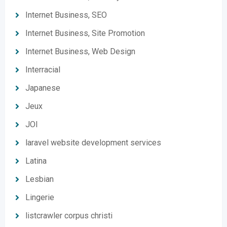
Internet Business, SEO
Internet Business, Site Promotion
Internet Business, Web Design
Interracial
Japanese
Jeux
JOI
laravel website development services
Latina
Lesbian
Lingerie
listcrawler corpus christi