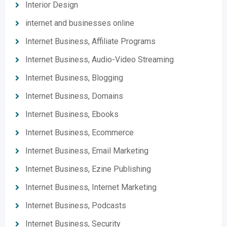
Interior Design
internet and businesses online
Internet Business, Affiliate Programs
Internet Business, Audio-Video Streaming
Internet Business, Blogging
Internet Business, Domains
Internet Business, Ebooks
Internet Business, Ecommerce
Internet Business, Email Marketing
Internet Business, Ezine Publishing
Internet Business, Internet Marketing
Internet Business, Podcasts
Internet Business, Security