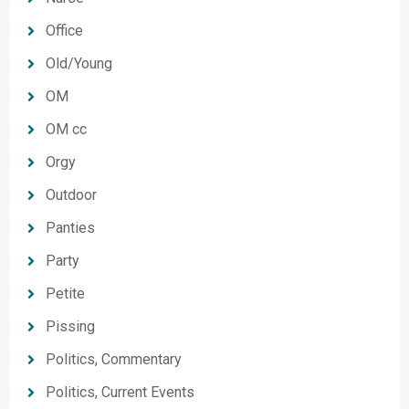
Office
Old/Young
OM
OM cc
Orgy
Outdoor
Panties
Party
Petite
Pissing
Politics, Commentary
Politics, Current Events