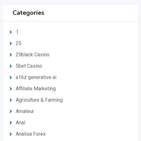
Categories
1
25
29black Casino
5bet Casino
a16z generative ai
Affiliate Marketing
Agriculture & Farming
Amateur
Anal
Analisa Forex