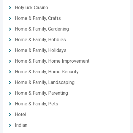
Holyluck Casino
Home & Family, Crafts
Home & Family, Gardening
Home & Family, Hobbies
Home & Family, Holidays
Home & Family, Home Improvement
Home & Family, Home Security
Home & Family, Landscaping
Home & Family, Parenting
Home & Family, Pets
Hotel
Indian