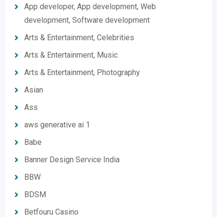
App developer, App development, Web
development, Software development
Arts & Entertainment, Celebrities
Arts & Entertainment, Music
Arts & Entertainment, Photography
Asian
Ass
aws generative ai 1
Babe
Banner Design Service India
BBW
BDSM
Betfouru Casino