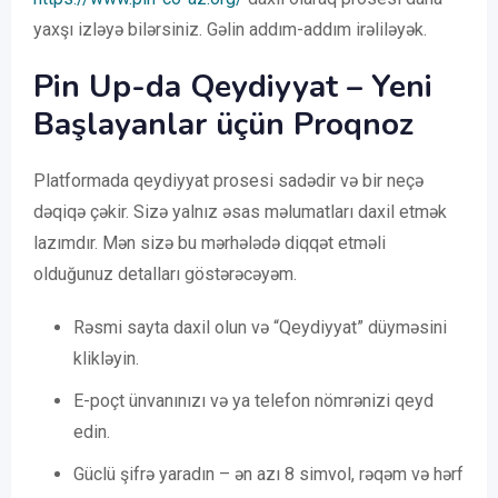
yaxşı izləyə bilərsiniz. Gəlin addım-addım irəliləyək.
Pin Up-da Qeydiyyat – Yeni
Başlayanlar üçün Proqnoz
Platformada qeydiyyat prosesi sadədir və bir neçə
dəqiqə çəkir. Sizə yalnız əsas məlumatları daxil etmək
lazımdır. Mən sizə bu mərhələdə diqqət etməli
olduğunuz detalları göstərəcəyəm.
Rəsmi sayta daxil olun və “Qeydiyyat” düyməsini
klikləyin.
E-poçt ünvanınızı və ya telefon nömrənizi qeyd
edin.
Güclü şifrə yaradın – ən azı 8 simvol, rəqəm və hərf