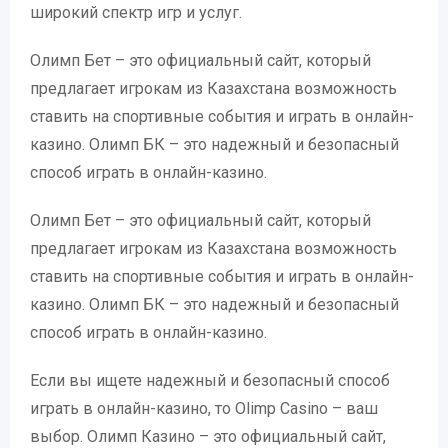
широкий спектр игр и услуг.
Олимп Бет – это официальный сайт, который
предлагает игрокам из Казахстана возможность
ставить на спортивные события и играть в онлайн-
казино. Олимп БК – это надежный и безопасный
способ играть в онлайн-казино.
Олимп Бет – это официальный сайт, который
предлагает игрокам из Казахстана возможность
ставить на спортивные события и играть в онлайн-
казино. Олимп БК – это надежный и безопасный
способ играть в онлайн-казино.
Если вы ищете надежный и безопасный способ
играть в онлайн-казино, то Olimp Casino – ваш
выбор. Олимп Казино – это официальный сайт,