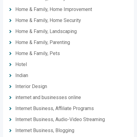
Home & Family, Home Improvement
Home & Family, Home Security
Home & Family, Landscaping
Home & Family, Parenting
Home & Family, Pets
Hotel
Indian
Interior Design
internet and businesses online
Internet Business, Affiliate Programs
Internet Business, Audio-Video Streaming
Internet Business, Blogging