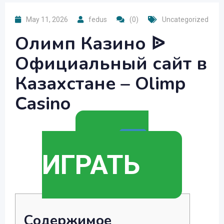
May 11, 2026
fedus
(0)
Uncategorized
Олимп Казино ᐉ
Официальный сайт в
Казахстане – Olimp
Casino
ИГРАТЬ
Содержимое