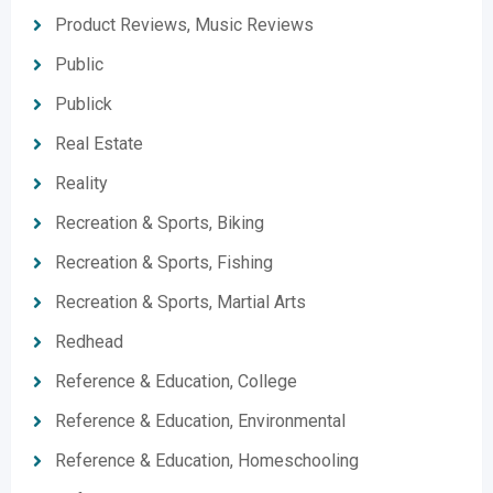
Product Reviews, Music Reviews
Public
Publick
Real Estate
Reality
Recreation & Sports, Biking
Recreation & Sports, Fishing
Recreation & Sports, Martial Arts
Redhead
Reference & Education, College
Reference & Education, Environmental
Reference & Education, Homeschooling