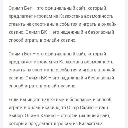
Олимп Бет – это официальный сайт, который
предлагает игрокам из Казахстана возможность
ставить на спортивные события и играть в онлайн-
казино. Олимп БК – это надежный и безопасный
способ играть в онлайн-казино.
Олимп Бет – это официальный сайт, который
предлагает игрокам из Казахстана возможность
ставить на спортивные события и играть в онлайн-
казино. Олимп БК – это надежный и безопасный
способ играть в онлайн-казино.
Если вы ищете надежный и безопасный способ
играть в онлайн-казино, то Olimp Casino – ваш
выбор. Олимп Казино – это официальный сайт,
который предлагает игрокам из Казахстана