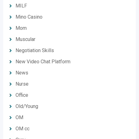
MILF
Mino Casino
Mom
Muscular
Negotiation Skills
New Video Chat Platform
News
Nurse
Office
Old/Young
OM
OM cc