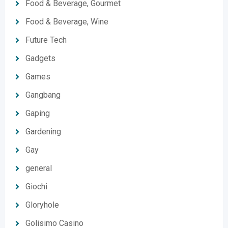
Food & Beverage, Gourmet
Food & Beverage, Wine
Future Tech
Gadgets
Games
Gangbang
Gaping
Gardening
Gay
general
Giochi
Gloryhole
Golisimo Casino