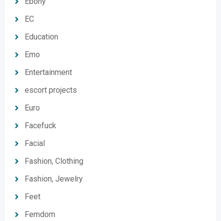
Ebony
EC
Education
Emo
Entertainment
escort projects
Euro
Facefuck
Facial
Fashion, Clothing
Fashion, Jewelry
Feet
Femdom