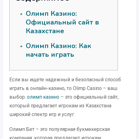
Олимп Казино:
Официальный сайт в
Казахстане
Олимп Казино: Как
начать играть
Если вы ищете надежный и безопасный способ
играть в онлайн-казино, то Olimp Casino – ваш
выбор.
олимп казино
– это официальный сайт,
который предлагает игрокам из Казахстана
широкий спектр игр и услуг.
Олимп Бет – это популярная букмекерская
компания, которая предлагает игрокам