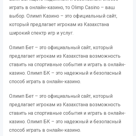
играть в онлайн-казино, то Olimp Casino – ваш
выбор. Олимп Казино – это официальный сайт,
который предлагает игрокам из Казахстана
широкий спектр игр и услуг.
Олимп Бет – это официальный сайт, который
предлагает игрокам из Казахстана возможность
ставить на спортивные события и играть в онлайн-
казино. Олимп БК – это надежный и безопасный
способ играть в онлайн-казино.
Олимп Бет – это официальный сайт, который
предлагает игрокам из Казахстана возможность
ставить на спортивные события и играть в онлайн-
казино. Олимп БК – это надежный и безопасный
способ играть в онлайн-казино.