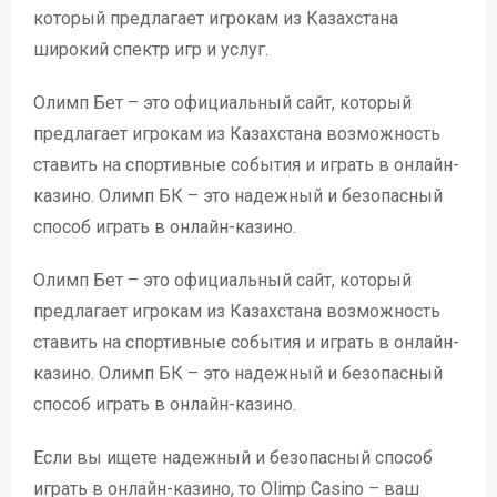
который предлагает игрокам из Казахстана
широкий спектр игр и услуг.
Олимп Бет – это официальный сайт, который
предлагает игрокам из Казахстана возможность
ставить на спортивные события и играть в онлайн-
казино. Олимп БК – это надежный и безопасный
способ играть в онлайн-казино.
Олимп Бет – это официальный сайт, который
предлагает игрокам из Казахстана возможность
ставить на спортивные события и играть в онлайн-
казино. Олимп БК – это надежный и безопасный
способ играть в онлайн-казино.
Если вы ищете надежный и безопасный способ
играть в онлайн-казино, то Olimp Casino – ваш