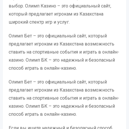
выбор. Олимп Казино – это официальный сайт,
который предлагает игрокам из Казахстана
широкий спектр игр и услуг.
Олимп Бет – это официальный сайт, который
предлагает игрокам из Казахстана возможность
ставить на спортивные события и играть в онлайн-
казино. Олимп БК – это надежный и безопасный
способ играть в онлайн-казино.
Олимп Бет – это официальный сайт, который
предлагает игрокам из Казахстана возможность
ставить на спортивные события и играть в онлайн-
казино. Олимп БК – это надежный и безопасный
способ играть в онлайн-казино.
Если вы ищете надежный и безопасный способ