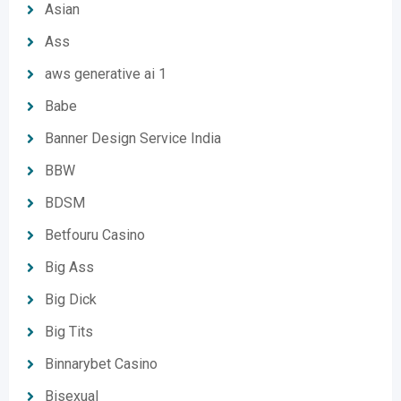
Asian
Ass
aws generative ai 1
Babe
Banner Design Service India
BBW
BDSM
Betfouru Casino
Big Ass
Big Dick
Big Tits
Binnarybet Casino
Bisexual