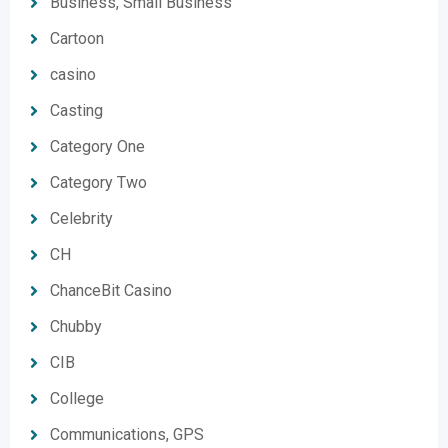
Business, Small Business
Cartoon
casino
Casting
Category One
Category Two
Celebrity
CH
ChanceBit Casino
Chubby
CIB
College
Communications, GPS