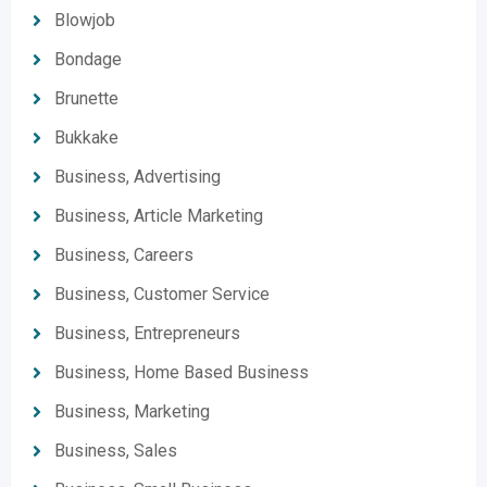
Blowjob
Bondage
Brunette
Bukkake
Business, Advertising
Business, Article Marketing
Business, Careers
Business, Customer Service
Business, Entrepreneurs
Business, Home Based Business
Business, Marketing
Business, Sales