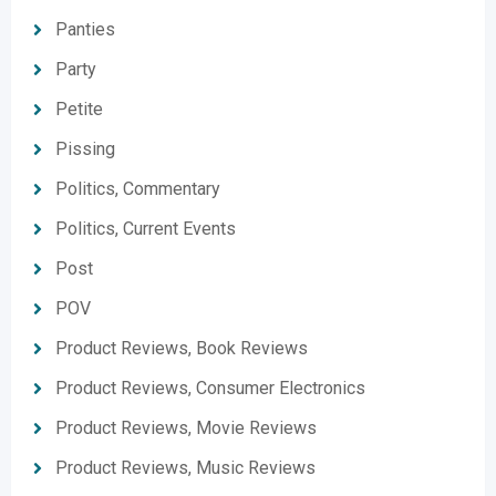
Panties
Party
Petite
Pissing
Politics, Commentary
Politics, Current Events
Post
POV
Product Reviews, Book Reviews
Product Reviews, Consumer Electronics
Product Reviews, Movie Reviews
Product Reviews, Music Reviews