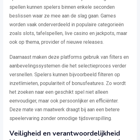
spellen kunnen spelers binnen enkele seconden
beslissen waar ze mee aan de slag gaan. Games
worden vaak onderverdeeld in populaire categorieën
zoals slots, tafelspellen, live casino en jackpots, maar
ook op thema, provider of nieuwe releases.
Daarnaast maken deze platforms gebruik van filters en
aanbevelingssystemen die het selectieproces verder
versnellen. Spelers kunnen bijvoorbeeld filteren op
inzetlimieten, populariteit of bonusfeatures. Zo wordt
het zoeken naar een geschikt spel niet alleen
eenvoudiger, maar ook persoonlijker en efficiënter.
Deze mate van maatwerk draagt bij aan een betere
speelervaring zonder onnodige tijdsverspilling.
Veiligheid en verantwoordelijkheid