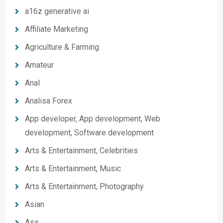
a16z generative ai
Affiliate Marketing
Agriculture & Farming
Amateur
Anal
Analisa Forex
App developer, App development, Web
development, Software development
Arts & Entertainment, Celebrities
Arts & Entertainment, Music
Arts & Entertainment, Photography
Asian
Ass