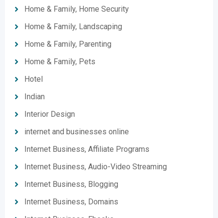
Home & Family, Home Security
Home & Family, Landscaping
Home & Family, Parenting
Home & Family, Pets
Hotel
Indian
Interior Design
internet and businesses online
Internet Business, Affiliate Programs
Internet Business, Audio-Video Streaming
Internet Business, Blogging
Internet Business, Domains