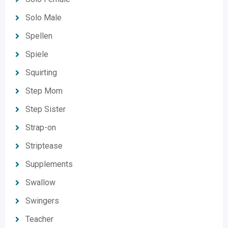
Solo Male
Spellen
Spiele
Squirting
Step Mom
Step Sister
Strap-on
Striptease
Supplements
Swallow
Swingers
Teacher