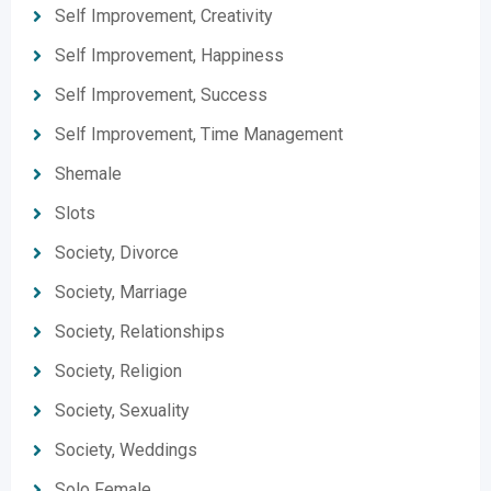
Self Improvement, Creativity
Self Improvement, Happiness
Self Improvement, Success
Self Improvement, Time Management
Shemale
Slots
Society, Divorce
Society, Marriage
Society, Relationships
Society, Religion
Society, Sexuality
Society, Weddings
Solo Female