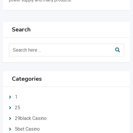
power supply and many products.
Search
Categories
1
25
29black Casino
5bet Casino