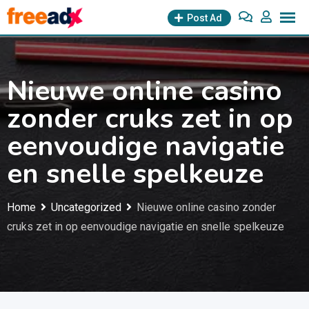
Skip
Post Ad
to
content
Nieuwe online casino
zonder cruks zet in op
eenvoudige navigatie
en snelle spelkeuze
Home
Uncategorized
Nieuwe online casino zonder
cruks zet in op eenvoudige navigatie en snelle spelkeuze