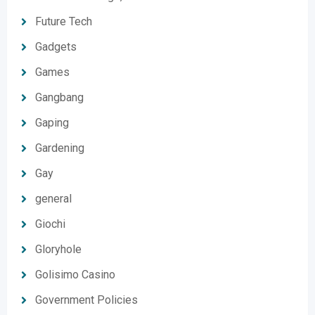
Future Tech
Gadgets
Games
Gangbang
Gaping
Gardening
Gay
general
Giochi
Gloryhole
Golisimo Casino
Government Policies