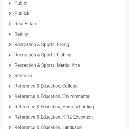
Public
Publick
Real Estate
Reality
Recreation & Sports, Biking
Recreation & Sports, Fishing
Recreation & Sports, Martial Arts
Redhead
Reference & Education, College
Reference & Education, Environmental
Reference & Education, Homeschooling
Reference & Education, K-12 Education
Reference & Education, Language