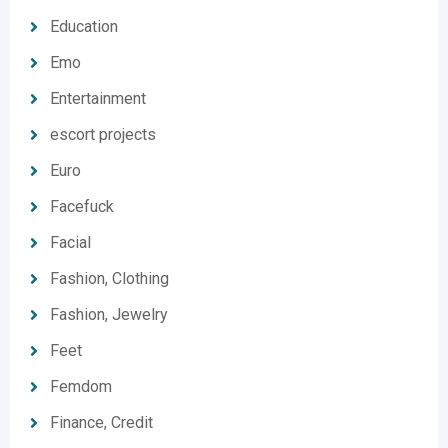
Education
Emo
Entertainment
escort projects
Euro
Facefuck
Facial
Fashion, Clothing
Fashion, Jewelry
Feet
Femdom
Finance, Credit