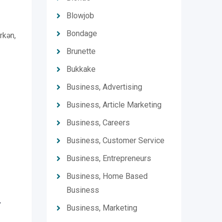
Blowjob
Bondage
rkən,
Brunette
Bukkake
Business, Advertising
Business, Article Marketing
Business, Careers
Business, Customer Service
Business, Entrepreneurs
Business, Home Based
Business
r
Business, Marketing