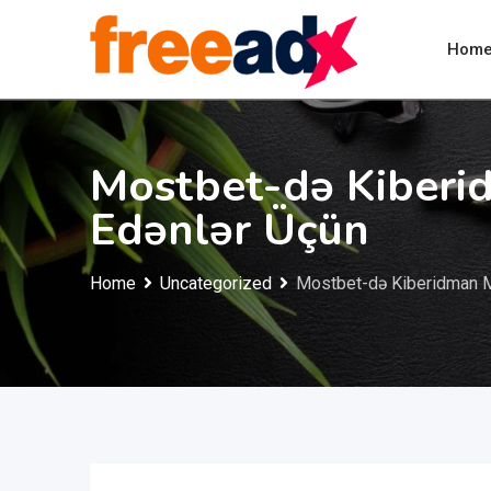
Skip
to
Hom
content
Mostbet-də Kiberid
Edənlər Üçün
Home
Uncategorized
Mostbet-də Kiberidman Mə