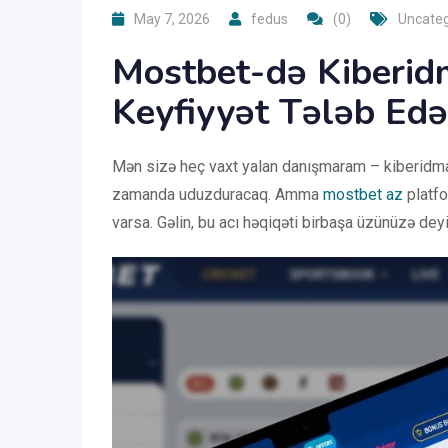
May 7, 2026
fedus
(0)
Uncate
Mostbet-də Kiberidm
Keyfiyyət Tələb Ed
Mən sizə heç vaxt yalan danışmaram – kiberidmana 
zamanda uduzduracaq. Amma
mostbet az
platfo
varsa. Gəlin, bu acı həqiqəti birbaşa üzünüzə deyi