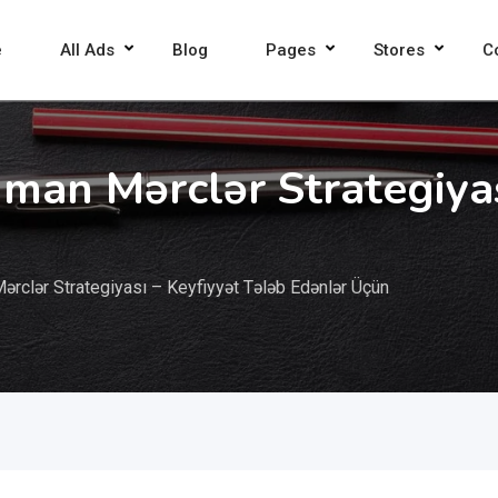
e
All Ads
Blog
Pages
Stores
C
man Mərclər Strategiyas
rclər Strategiyası – Keyfiyyət Tələb Edənlər Üçün