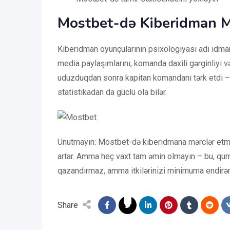
Mostbet-də Kiberidman Mə
Kiberidman oyunçularının psixologiyası adi idman
media paylaşımlarını, komanda daxili gərginliyi və
uduzduqdan sonra kapitan komandanı tərk etdi – bu
statistikadan da güclü ola bilər.
Unutmayın: Mostbet-də kiberidmana mərclər etmək,
artar. Amma heç vaxt tam əmin olmayın – bu, qumar
qazandırmaz, amma itkilərinizi minimuma endirər
Share