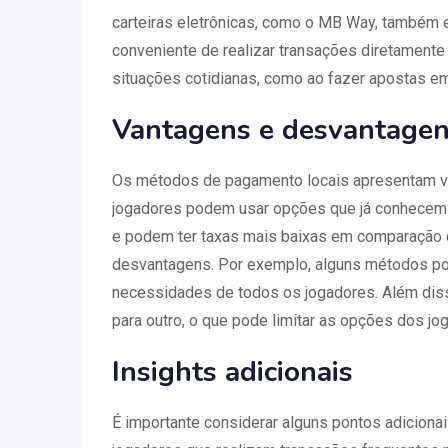
carteiras eletrônicas, como o MB Way, também 
conveniente de realizar transações diretament
situações cotidianas, como ao fazer apostas e
Vantagens e desvantage
Os métodos de pagamento locais apresentam vári
jogadores podem usar opções que já conhecem 
e podem ter taxas mais baixas em comparação 
desvantagens. Por exemplo, alguns métodos pod
necessidades de todos os jogadores. Além diss
para outro, o que pode limitar as opções dos jo
Insights adicionais
É importante considerar alguns pontos adicion