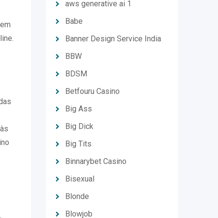
aws generative ai 1
Babe
 em
ine.
Banner Design Service India
BBW
BDSM
Betfouru Casino
idas
Big Ass
Big Dick
 às
ino
Big Tits
Binnarybet Casino
Bisexual
Blonde
Blowjob