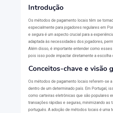
Introdução
Os métodos de pagamento locais têm se tornado
especialmente para jogadores regulares em Portu
e segura é um aspecto crucial para a experiênc
adaptada às necessidades dos jogadores, perm
Além disso, é importante entender como esses
pois isso pode impactar diretamente a escolha
Conceitos-chave e visão g
Os métodos de pagamento locais referem-se a 
dentro de um determinado país. Em Portugal, iss
como carteiras eletrônicas que são populares e
transações rápidas e seguras, minimizando as 
português. A adoção de métodos locais é uma t