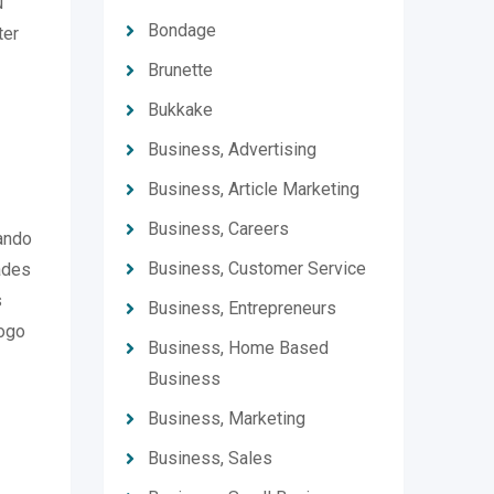
u
Bondage
ter
Brunette
Bukkake
Business, Advertising
Business, Article Marketing
Business, Careers
nando
Business, Customer Service
ades
s
Business, Entrepreneurs
jogo
Business, Home Based
Business
Business, Marketing
Business, Sales