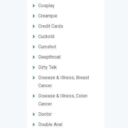
Cosplay
Creampie
Credit Cards
Cuckold
Cumshot
Deepthroat
Dirty Talk
Disease & Illness, Breast
Cancer
Disease & Illness, Colon
Cancer
Doctor
Double Anal