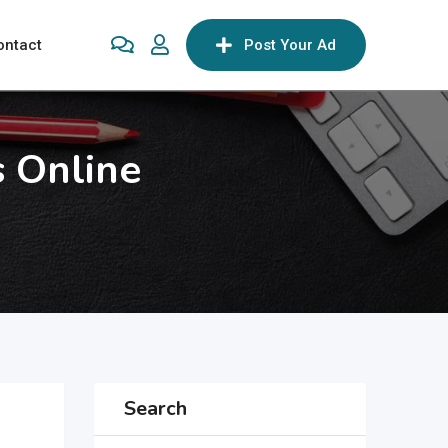
ontact
Post Your Ad
 Online
Search