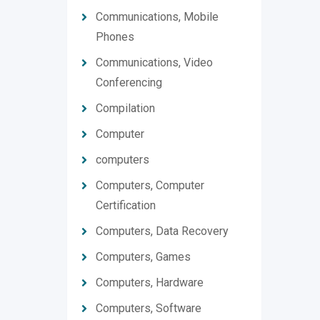
Communications, Mobile
Phones
Communications, Video
Conferencing
Compilation
Computer
computers
Computers, Computer
Certification
Computers, Data Recovery
Computers, Games
Computers, Hardware
Computers, Software