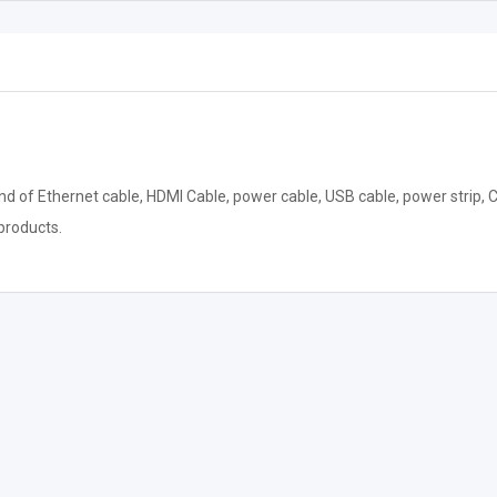
and of Ethernet cable, HDMI Cable, power cable, USB cable, power strip,
products.