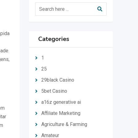
ápida
Categories
dade.
1
gens,
25
29black Casino
5bet Casino
a16z generative ai
bem
Affiliate Marketing
tar
Agriculture & Farming
em
Amateur