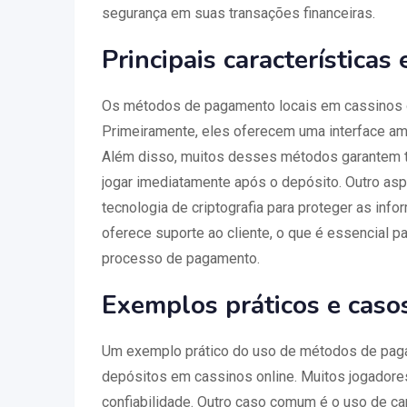
segurança em suas transações financeiras.
Principais características
Os métodos de pagamento locais em cassinos o
Primeiramente, eles oferecem uma interface ami
Além disso, muitos desses métodos garantem t
jogar imediatamente após o depósito. Outro aspe
tecnologia de criptografia para proteger as inf
oferece suporte ao cliente, o que é essencial 
processo de pagamento.
Exemplos práticos e caso
Um exemplo prático do uso de métodos de pagame
depósitos em cassinos online. Muitos jogadore
confiabilidade. Outro caso comum é o uso de ca