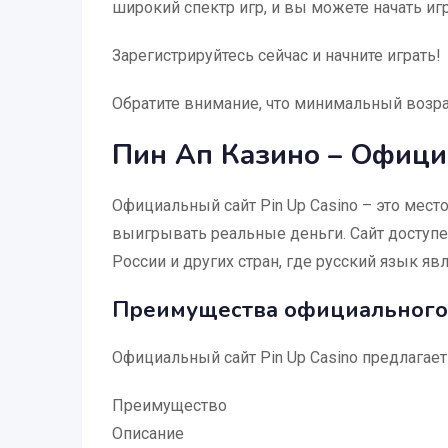
широкий спектр игр, и вы можете начать иг
Зарегистрируйтесь сейчас и начните играть!
Обратите внимание, что минимальный возрас
Пин Ап Казино – Официа
Официальный сайт Pin Up Casino – это мест
выигрывать реальные деньги. Сайт доступен
России и других стран, где русский язык я
Преимущества официального с
Официальный сайт Pin Up Casino предлагае
Преимущество
Описание