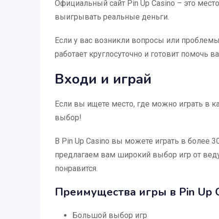
Официальный сайт Pin Up Casino – это мест
выигрывать реальные деньги.
Если у вас возникли вопросы или проблемы,
работает круглосуточно и готовит помочь в
Входи и играй
Если вы ищете место, где можно играть в к
выбор!
В Pin Up Casino вы можете играть в более 3
предлагаем вам широкий выбор игр от веду
понравится.
Преимущества игры в Pin Up C
Большой выбор игр