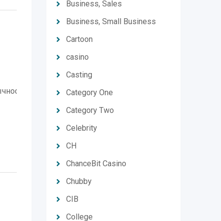
Business, Sales
Business, Small Business
Сайт доступен
на русском
Cartoon
языке, что
casino
делает его
Casting
удобным для
чность
игроков из
Category One
России и
Category Two
других стран,
Celebrity
где русский
CH
язык является
официальным.
ChanceBit Casino
Chubby
CIB
College