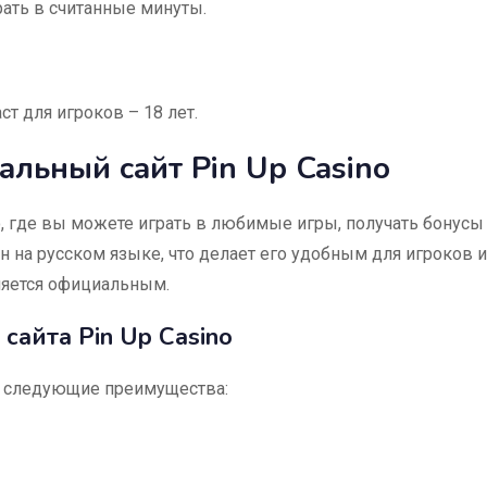
рать в считанные минуты.
т для игроков – 18 лет.
льный сайт Pin Up Casino
о, где вы можете играть в любимые игры, получать бонусы
 на русском языке, что делает его удобным для игроков и
вляется официальным.
айта Pin Up Casino
т следующие преимущества: