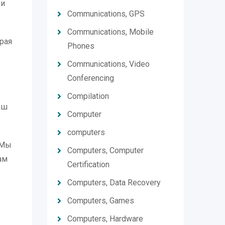
 и
Communications, GPS
Communications, Mobile
рая
Phones
Communications, Video
Conferencing
Compilation
аш
Computer
computers
 Мы
Computers, Computer
ам
Certification
Computers, Data Recovery
Computers, Games
Computers, Hardware