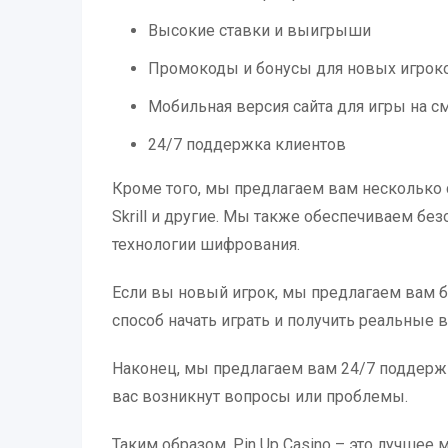
Высокие ставки и выигрыши
Промокоды и бонусы для новых игрок
Мобильная версия сайта для игры на с
24/7 поддержка клиентов
Кроме того, мы предлагаем вам несколько сп
Skrill и другие. Мы также обеспечиваем б
технологии шифрования.
Если вы новый игрок, мы предлагаем вам бо
способ начать играть и получить реальные
Наконец, мы предлагаем вам 24/7 поддержк
вас возникнут вопросы или проблемы.
Таким образом, Pin Up Casino – это лучшее