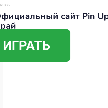
gorized
Официальный сайт Pin U
грай
ИГРАТЬ