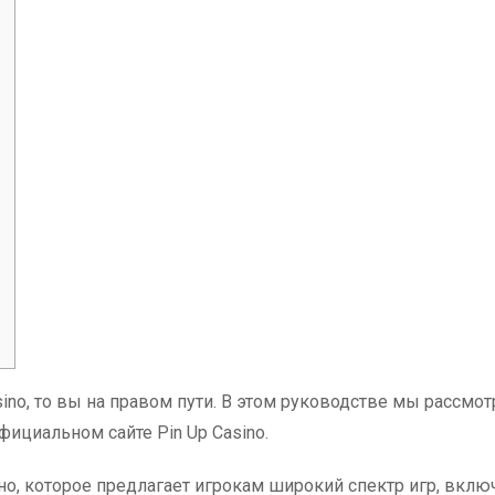
ino, то вы на правом пути. В этом руководстве мы рассмот
официальном сайте Pin Up Casino.
ино, которое предлагает игрокам широкий спектр игр, вклю