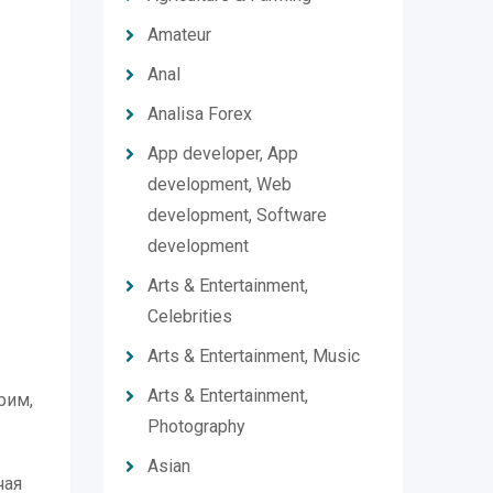
Amateur
Anal
Analisa Forex
App developer, App
development, Web
development, Software
development
Arts & Entertainment,
Celebrities
Arts & Entertainment, Music
Arts & Entertainment,
рим,
Photography
Asian
чая