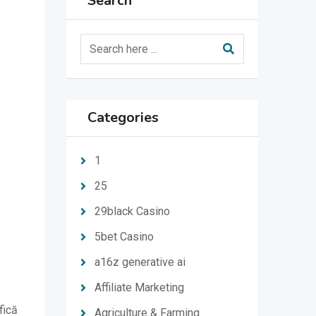
Search
Categories
1
25
29black Casino
5bet Casino
a16z generative ai
Affiliate Marketing
fică
Agriculture & Farming