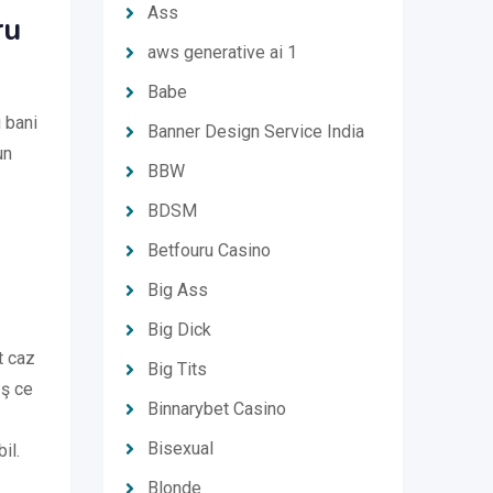
Ass
ru
aws generative ai 1
Babe
Banner Design Service India
un
BBW
BDSM
Betfouru Casino
Big Ass
Big Dick
t caz
Big Tits
 ş ce
Binnarybet Casino
Bisexual
il.
Blonde