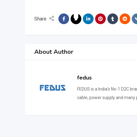
Share
About Author
fedus
FEDUS is a India's No-1 D2C br
cable, power supply and many 