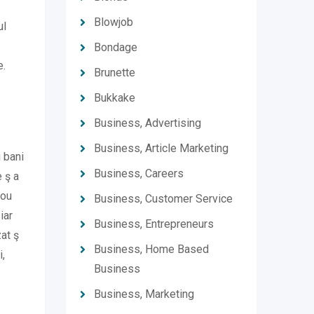
Blowjob
ul
Bondage
e.
Brunette
Bukkake
Business, Advertising
Business, Article Marketing
Business, Careers
e ş a
nou
Business, Customer Service
iar
Business, Entrepreneurs
at ş
Business, Home Based
i,
Business
Business, Marketing