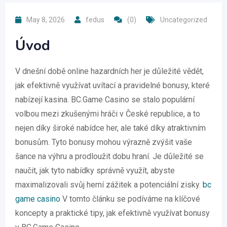
May 8, 2026
fedus
(0)
Uncategorized
Úvod
V dnešní době online hazardních her je důležité vědět,
jak efektivně využívat uvítací a pravidelné bonusy, které
nabízejí kasina. BC.Game Casino se stalo populární
volbou mezi zkušenými hráči v České republice, a to
nejen díky široké nabídce her, ale také díky atraktivním
bonusům. Tyto bonusy mohou výrazně zvýšit vaše
šance na výhru a prodloužit dobu hraní. Je důležité se
naučit, jak tyto nabídky správně využít, abyste
maximalizovali svůj herní zážitek a potenciální zisky.
bc
game casino
V tomto článku se podíváme na klíčové
koncepty a praktické tipy, jak efektivně využívat bonusy