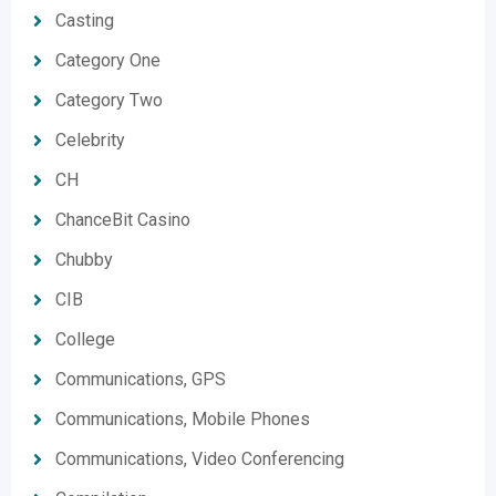
Casting
Category One
Category Two
Celebrity
CH
ChanceBit Casino
Chubby
CIB
College
Communications, GPS
Communications, Mobile Phones
Communications, Video Conferencing