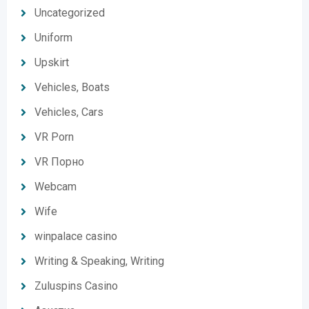
Uncategorized
Uniform
Upskirt
Vehicles, Boats
Vehicles, Cars
VR Porn
VR Порно
Webcam
Wife
winpalace casino
Writing & Speaking, Writing
Zuluspins Casino