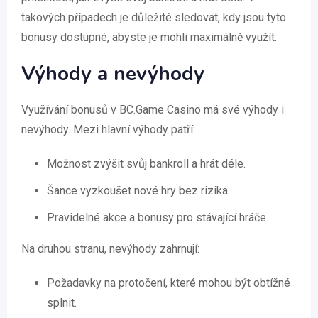
takových případech je důležité sledovat, kdy jsou tyto
bonusy dostupné, abyste je mohli maximálně využít.
Výhody a nevýhody
Využívání bonusů v BC.Game Casino má své výhody i
nevýhody. Mezi hlavní výhody patří:
Možnost zvýšit svůj bankroll a hrát déle.
Šance vyzkoušet nové hry bez rizika.
Pravidelné akce a bonusy pro stávající hráče.
Na druhou stranu, nevýhody zahrnují:
Požadavky na protočení, které mohou být obtížné
splnit.