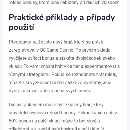
reload bonusy, které jsou nabízeny při dalších vkladech.
Praktické příklady a případy
použití
Představte si, že jste nový hráč, který se právě
zaregistroval v BC.Game Casino. Po prvním vkladu
využijete uvítací bonus a získáte dvojnásobek svého
vkladu. To vám umožní hrát více her a experimentovat s
různými strategiemi. Pokud se rozhodnete hrát ruletu,
můžete si vyzkoušet různé sázkové systémy, aniž
byste riskovali příliš mnoho svých peněz.
Dalším příkladem může být zkušený hráč, který
pravidelně využívá reload bonusy. Pokud kasino nabízí
50% bonus na další vklad, může to být skvělá
příležitost, jak zvýšit svůj bankroll a hrát déle. V