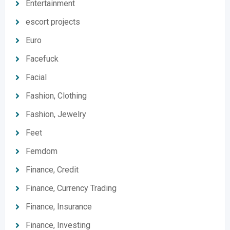
Entertainment
escort projects
Euro
Facefuck
Facial
Fashion, Clothing
Fashion, Jewelry
Feet
Femdom
Finance, Credit
Finance, Currency Trading
Finance, Insurance
Finance, Investing