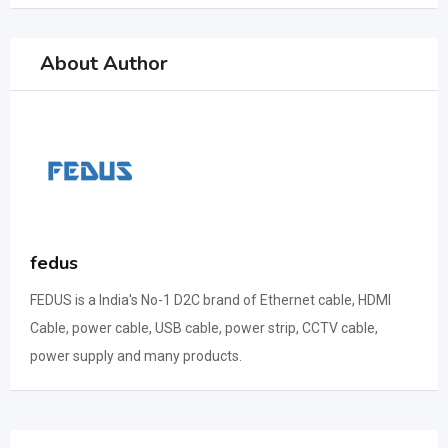
About Author
fedus
FEDUS is a India's No-1 D2C brand of Ethernet cable, HDMI
Cable, power cable, USB cable, power strip, CCTV cable,
power supply and many products.