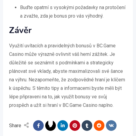
Buďte opatrní s vysokými požadavky na protočení
a zvažte, zda je bonus pro vás výhodný.
Závěr
Využití uvítacích a pravidelných bonusů v BC.Game
Casino může výrazně ovlivnit váš herní zážitek. Je
důležité se seznámit s podmínkami a strategicky
plánovat své vklady, abyste maximalizovali své šance
na výhru. Nezapomeňte, že zodpovědné hraní je klíčem
k úspěchu. S těmito tipy a informacemi byste měli být
lépe připraveni na to, jak využít bonusy ve svůj
prospěch a užít si hraní v BC.Game Casino naplno.
Share