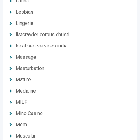
Latina
Lesbian
Lingerie
listcrawler corpus christi
local seo services india
Massage
Masturbation
Mature
Medicine
MILF
Mino Casino
Mom
Muscular