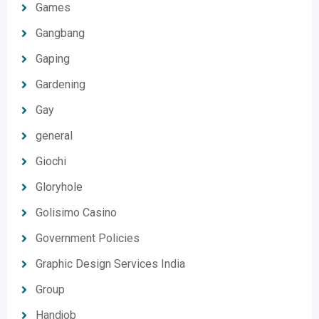
Games
Gangbang
Gaping
Gardening
Gay
general
Giochi
Gloryhole
Golisimo Casino
Government Policies
Graphic Design Services India
Group
Handjob