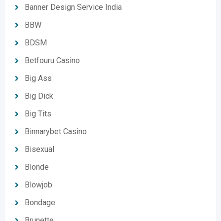
Banner Design Service India
BBW
BDSM
Betfouru Casino
Big Ass
Big Dick
Big Tits
Binnarybet Casino
Bisexual
Blonde
Blowjob
Bondage
Brunette