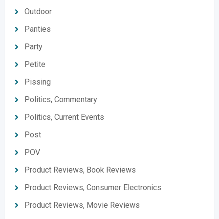
Outdoor
Panties
Party
Petite
Pissing
Politics, Commentary
Politics, Current Events
Post
POV
Product Reviews, Book Reviews
Product Reviews, Consumer Electronics
Product Reviews, Movie Reviews