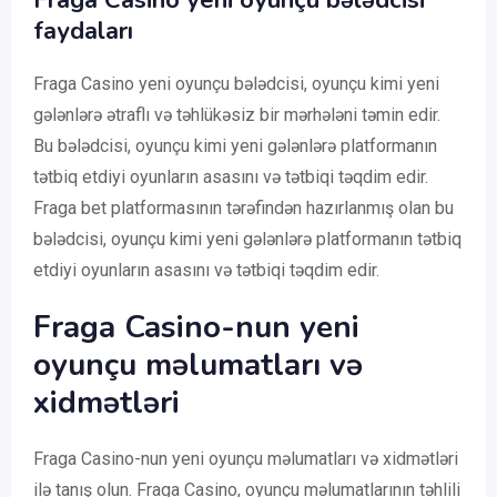
faydaları
Fraga Casino yeni oyunçu bələdcisi, oyunçu kimi yeni
gələnlərə ətraflı və təhlükəsiz bir mərhələni təmin edir.
Bu bələdcisi, oyunçu kimi yeni gələnlərə platformanın
tətbiq etdiyi oyunların asasını və tətbiqi təqdim edir.
Fraga bet platformasının tərəfindən hazırlanmış olan bu
bələdcisi, oyunçu kimi yeni gələnlərə platformanın tətbiq
etdiyi oyunların asasını və tətbiqi təqdim edir.
Fraga Casino-nun yeni
oyunçu məlumatları və
xidmətləri
Fraga Casino-nun yeni oyunçu məlumatları və xidmətləri
ilə tanış olun. Fraga Casino, oyunçu məlumatlarının təhlili