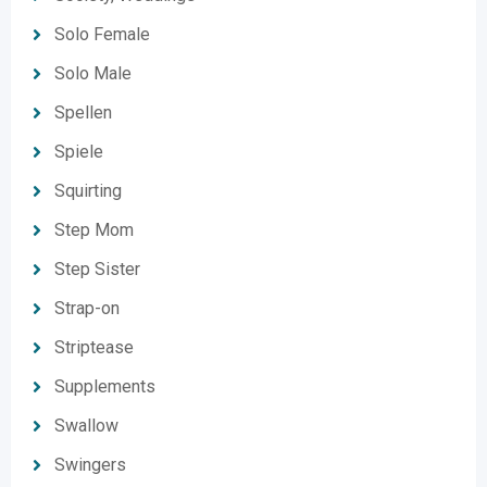
Solo Female
Solo Male
Spellen
Spiele
Squirting
Step Mom
Step Sister
Strap-on
Striptease
Supplements
Swallow
Swingers