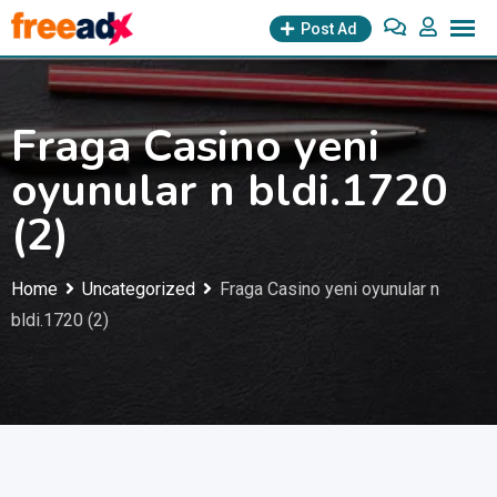
Skip
Post Ad
to
content
Fraga Casino yeni
oyunular n bldi.1720
(2)
Home
Uncategorized
Fraga Casino yeni oyunular n
bldi.1720 (2)