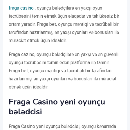
fraga casino
, oyunçu bələdçilərə ən yaxşı oyun
təcrübəsini təmin etmək üçün əlaqədar və təhlükəsiz bir
ortam yaradır. Fraga bet, oyunçu məntiqi və təcrübəli bir
tərəfindən hazırlanmış, ən yaxşı oyunları və bonusları ilə
müraciət etmək üçün idealdir.
Fraga cazino, oyunçu bələdçilərə ən yaxşı və ən güvenli
oyunçu təcrübəsini təmin edən platforma ilə tanınır.
Fraga bet, oyunçu məntiqi və təcrübəli bir tərəfindən
hazırlanmış, ən yaxşı oyunları və bonusları ilə müraciət
etmək üçün idealdir.
Fraga Casino yeni oyunçu
bələdcisi
Fraga Casino yeni oyunçu bələdcisi, oyunçu kənarında