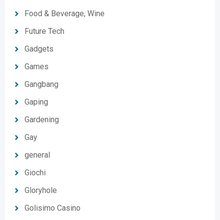
Food & Beverage, Wine
Future Tech
Gadgets
Games
Gangbang
Gaping
Gardening
Gay
general
Giochi
Gloryhole
Golisimo Casino