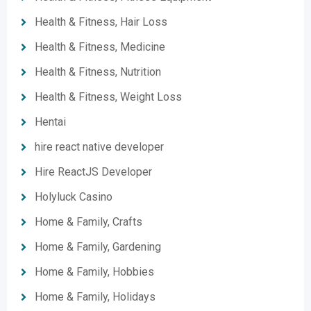
Health & Fitness, Hair Loss
Health & Fitness, Medicine
Health & Fitness, Nutrition
Health & Fitness, Weight Loss
Hentai
hire react native developer
Hire ReactJS Developer
Holyluck Casino
Home & Family, Crafts
Home & Family, Gardening
Home & Family, Hobbies
Home & Family, Holidays