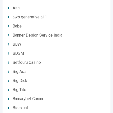
Ass
aws generative ai 1
Babe
Banner Design Service India
BBW
BDSM
Betfouru Casino
Big Ass
Big Dick
Big Tits
Binnarybet Casino
Bisexual