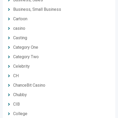
Business, Small Business
Cartoon
casino
Casting
Category One
Category Two
Celebrity
CH
ChanceBit Casino
Chubby
CIB
College