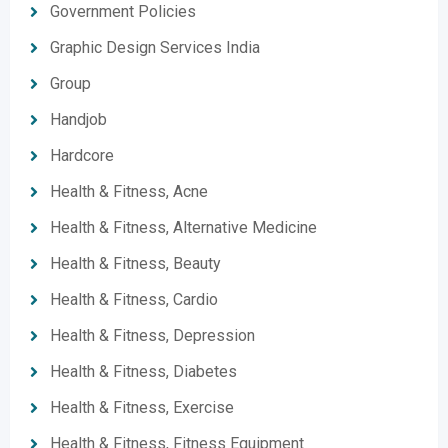
Government Policies
Graphic Design Services India
Group
Handjob
Hardcore
Health & Fitness, Acne
Health & Fitness, Alternative Medicine
Health & Fitness, Beauty
Health & Fitness, Cardio
Health & Fitness, Depression
Health & Fitness, Diabetes
Health & Fitness, Exercise
Health & Fitness, Fitness Equipment