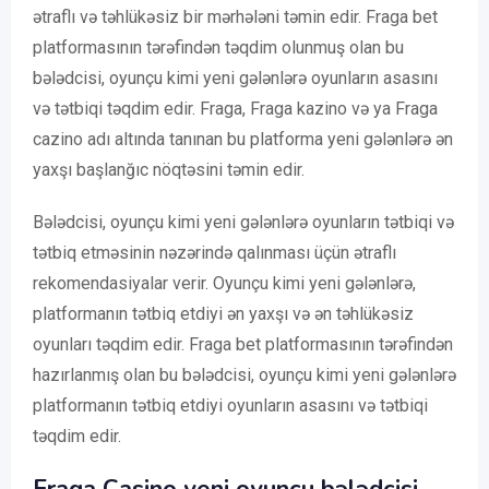
ətraflı və təhlükəsiz bir mərhələni təmin edir. Fraga bet
platformasının tərəfindən təqdim olunmuş olan bu
bələdcisi, oyunçu kimi yeni gələnlərə oyunların asasını
və tətbiqi təqdim edir. Fraga, Fraga kazino və ya Fraga
cazino adı altında tanınan bu platforma yeni gələnlərə ən
yaxşı başlanğıc nöqtəsini təmin edir.
Bələdcisi, oyunçu kimi yeni gələnlərə oyunların tətbiqi və
tətbiq etməsinin nəzərində qalınması üçün ətraflı
rekomendasiyalar verir. Oyunçu kimi yeni gələnlərə,
platformanın tətbiq etdiyi ən yaxşı və ən təhlükəsiz
oyunları təqdim edir. Fraga bet platformasının tərəfindən
hazırlanmış olan bu bələdcisi, oyunçu kimi yeni gələnlərə
platformanın tətbiq etdiyi oyunların asasını və tətbiqi
təqdim edir.
Fraga Casino yeni oyunçu bələdcisi