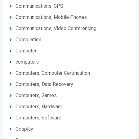
Communications, GPS
Communications, Mobile Phones
Communications, Video Conferencing
Compilation
Computer
computers
Computers, Computer Certification
Computers, Data Recovery
Computers, Games
Computers, Hardware
Computers, Software
Cosplay