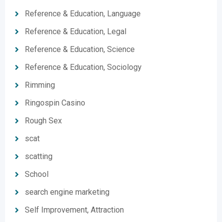
Reference & Education, Language
Reference & Education, Legal
Reference & Education, Science
Reference & Education, Sociology
Rimming
Ringospin Casino
Rough Sex
scat
scatting
School
search engine marketing
Self Improvement, Attraction