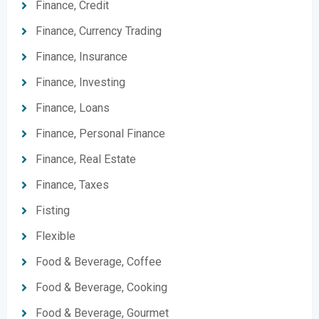
Finance, Credit
Finance, Currency Trading
Finance, Insurance
Finance, Investing
Finance, Loans
Finance, Personal Finance
Finance, Real Estate
Finance, Taxes
Fisting
Flexible
Food & Beverage, Coffee
Food & Beverage, Cooking
Food & Beverage, Gourmet