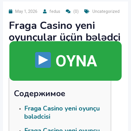
May 1, 2026
fedus
(0)
Uncategorized
Fraga Casino yeni
oyunçular üçün bələdçi
OYNA
Содержимое
Fraga Casino yeni oyunçu
bələdcisi
Fraga Casino yeni oyunçu