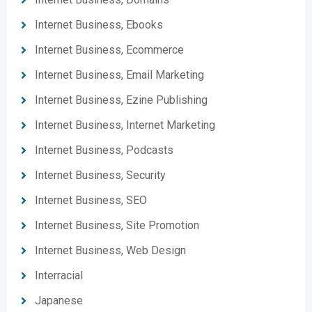
Internet Business, Ebooks
Internet Business, Ecommerce
Internet Business, Email Marketing
Internet Business, Ezine Publishing
Internet Business, Internet Marketing
Internet Business, Podcasts
Internet Business, Security
Internet Business, SEO
Internet Business, Site Promotion
Internet Business, Web Design
Interracial
Japanese