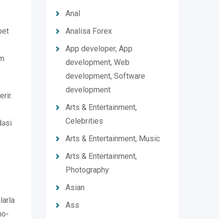
Anal
bet
Analisa Forex
App developer, App
im
development, Web
development, Software
development
rir.
Arts & Entertainment,
Celebrities
dəsi
Arts & Entertainment, Music
Arts & Entertainment,
Photography
Asian
larla
Ass
no-