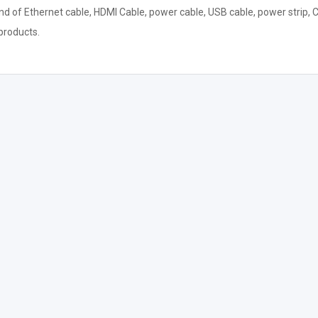
and of Ethernet cable, HDMI Cable, power cable, USB cable, power strip,
products.