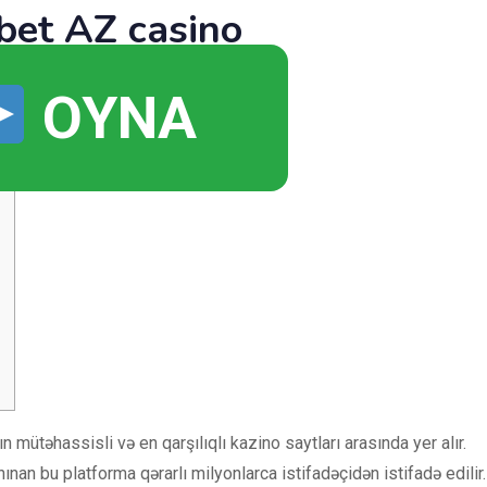
et AZ casino
OYNA
təhassisli və en qarşılıqlı kazino saytları arasında yer alır.
an bu platforma qərarlı milyonlarca istifadəçidən istifadə edilir.