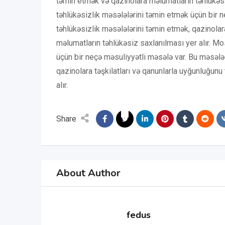
təmin etmək və qazinolara məlumatların təhlükəs
təhlükəsizlik məsələlərini təmin etmək üçün bir 
təhlükəsizlik məsələlərini təmin etmək, qazinolar
məlumatların təhlükəsiz saxlanılması yer alır. M
üçün bir neçə məsuliyyətli məsələ var. Bu məsələl
qazinolara təşkilatları və qanunlarla uyğunluğun
alır.
Share
About Author
fedus