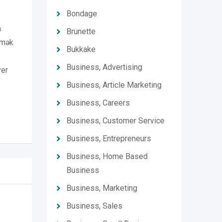
Bondage
a
Brunette
tmək
Bukkake
Business, Advertising
yer
Business, Article Marketing
Business, Careers
Business, Customer Service
Business, Entrepreneurs
Business, Home Based
Business
Business, Marketing
Business, Sales