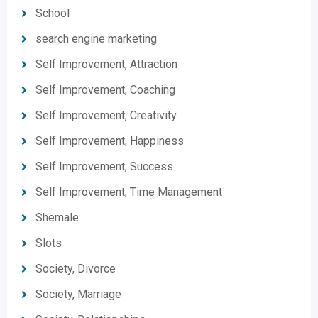
School
search engine marketing
Self Improvement, Attraction
Self Improvement, Coaching
Self Improvement, Creativity
Self Improvement, Happiness
Self Improvement, Success
Self Improvement, Time Management
Shemale
Slots
Society, Divorce
Society, Marriage