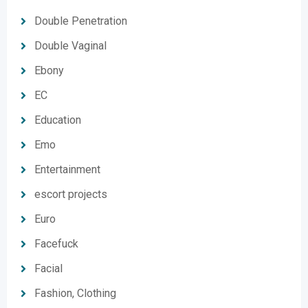
Double Penetration
Double Vaginal
Ebony
EC
Education
Emo
Entertainment
escort projects
Euro
Facefuck
Facial
Fashion, Clothing