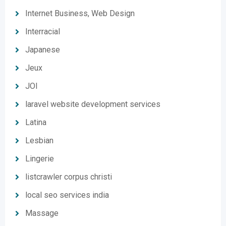
Internet Business, Web Design
Interracial
Japanese
Jeux
JOI
laravel website development services
Latina
Lesbian
Lingerie
listcrawler corpus christi
local seo services india
Massage