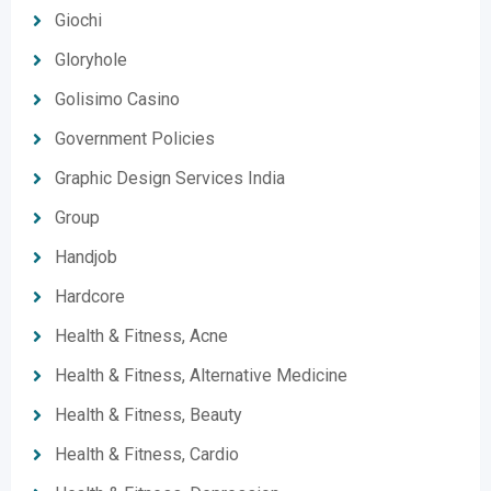
Giochi
Gloryhole
Golisimo Casino
Government Policies
Graphic Design Services India
Group
Handjob
Hardcore
Health & Fitness, Acne
Health & Fitness, Alternative Medicine
Health & Fitness, Beauty
Health & Fitness, Cardio