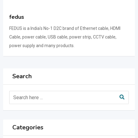
fedus
FEDUS is a India's No-1 D2C brand of Ethernet cable, HDMI
Cable, power cable, USB cable, power strip, CCTV cable,
power supply and many products.
Search
Categories