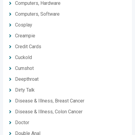
Computers, Hardware
Computers, Software
Cosplay
Creampie
Credit Cards
Cuckold
Cumshot
Deepthroat
Dirty Talk
Disease & Illness, Breast Cancer
Disease & Illness, Colon Cancer
Doctor
Double Anal