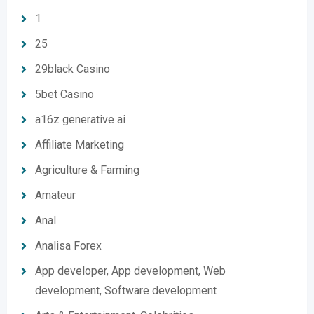
1
25
29black Casino
5bet Casino
a16z generative ai
Affiliate Marketing
Agriculture & Farming
Amateur
Anal
Analisa Forex
App developer, App development, Web
development, Software development