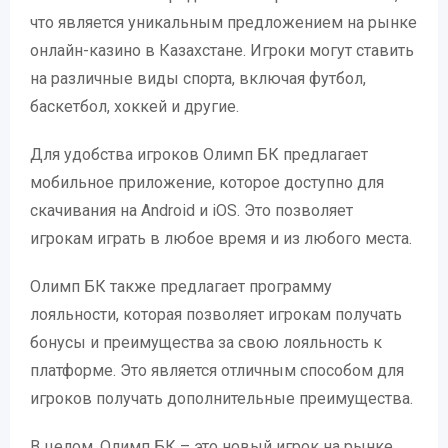
что является уникальным предложением на рынке
онлайн-казино в Казахстане. Игроки могут ставить
на различные виды спорта, включая футбол,
баскетбол, хоккей и другие.
Для удобства игроков Олимп БК предлагает
мобильное приложение, которое доступно для
скачивания на Android и iOS. Это позволяет
игрокам играть в любое время и из любого места.
Олимп БК также предлагает программу
лояльности, которая позволяет игрокам получать
бонусы и преимущества за свою лояльность к
платформе. Это является отличным способом для
игроков получать дополнительные преимущества.
В целом, Олимп БК – это новый игрок на рынке