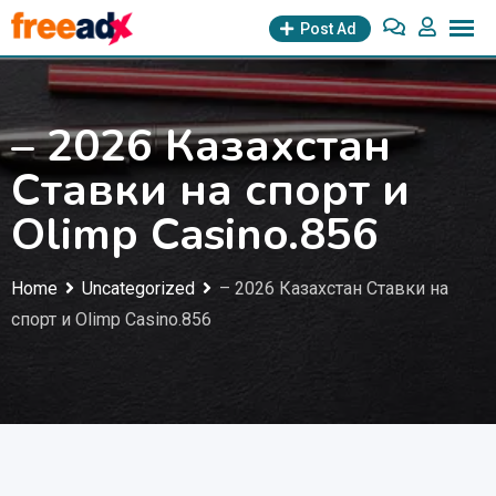
Skip
Post Ad
to
content
– 2026 Казахстан
Ставки на спорт и
Olimp Casino.856
Home
Uncategorized
– 2026 Казахстан Ставки на
спорт и Olimp Casino.856