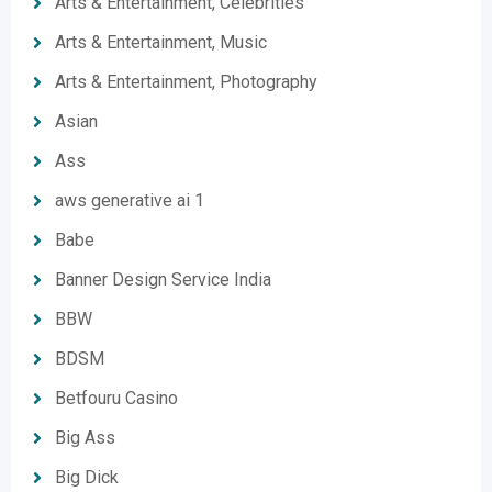
Arts & Entertainment, Celebrities
Arts & Entertainment, Music
Arts & Entertainment, Photography
Asian
Ass
aws generative ai 1
Babe
Banner Design Service India
BBW
BDSM
Betfouru Casino
Big Ass
Big Dick