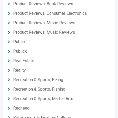
Product Reviews, Book Reviews
Product Reviews, Consumer Electronics
Product Reviews, Movie Reviews
Product Reviews, Music Reviews
Public
Publick
Real Estate
Reality
Recreation & Sports, Biking
Recreation & Sports, Fishing
Recreation & Sports, Martial Arts
Redhead
Reference & Education, College