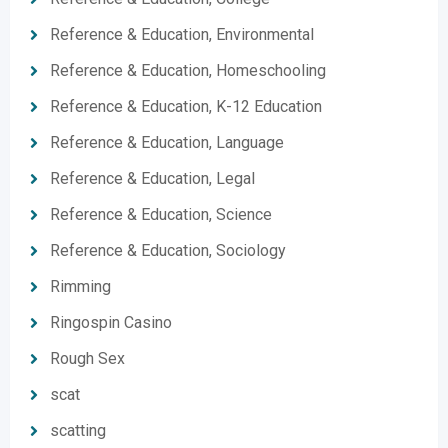
Reference & Education, Environmental
Reference & Education, Homeschooling
Reference & Education, K-12 Education
Reference & Education, Language
Reference & Education, Legal
Reference & Education, Science
Reference & Education, Sociology
Rimming
Ringospin Casino
Rough Sex
scat
scatting