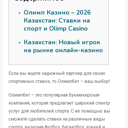
Олимп Казино – 2026
Казахстан: Ставки на
спорт и Olimp Casino
Казахстан: Новый игрок
на рынке онлайн-казино
Если вы ищете надежный партнер для своих
спортивных ставок, то Олимпбет – ваш выбор!
Олимпбет – это популярная букмекерская
компания, которая предлагает широкий спектр
услуг для любителей спорта. С ее помощью вы
сможете сделать ставки на различные виды
спорта, включая футбол, баскетбол, хоккей и