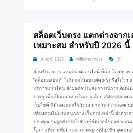
สล็อตเว็บตรง แตกต่างจากเอ
เหมาะสม สำหรับปี 2026 นี้ เพ
June 6, 2026
williemaehoke
(0)
สำหรับวงการ เล่นสล็อตออนไลน์ ที่เติบโตอย่างรวด
“สล็อตเอเย่นต์” ไม่มากก็น้อย แต่คุณรู้หรือไม่ว่า 
บริการแบบไหน ส่งผลต่อประสบการณ์การเดิมพันของ
ควรรู้ เพื่อเป็นแนวทางในการเลือก สมัครสล็อต แล
เว็บไซต์ ที่มั่นคงและไร้กังวล มาดูกันว่า สล็อตเ
เชื่อมตรงไม่ผ่านคนกลาง เว็บตรงเหล่านี้ ส่งตรง
ของคุณ จะถูกส่งตรงไปยัง เซิร์ฟเวอร์ของค่ายเ
โอกาสที่เท่าเทียม และ มาตรฐานที่สูงขึ้น จุดเด่