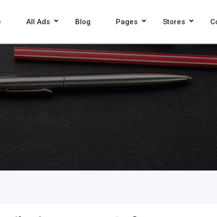
e
All Ads
Blog
Pages
Stores
C