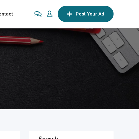
ontact
Post Your Ad
Search