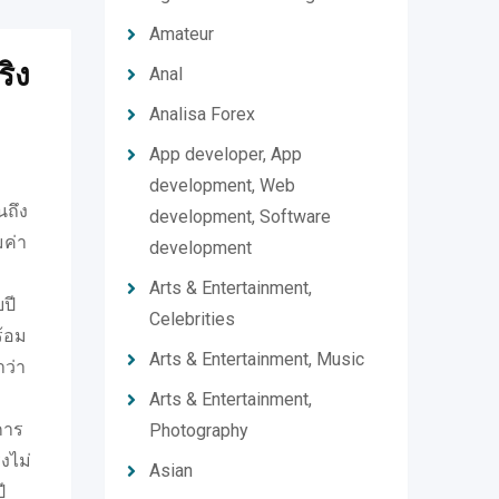
Amateur
ริง
Anal
Analisa Forex
App developer, App
development, Web
นถึง
development, Software
มค่า
development
Arts & Entertainment,
ปี
Celebrities
ร้อม
Arts & Entertainment, Music
ำว่า
Arts & Entertainment,
การ
Photography
งไม่
Asian
ี