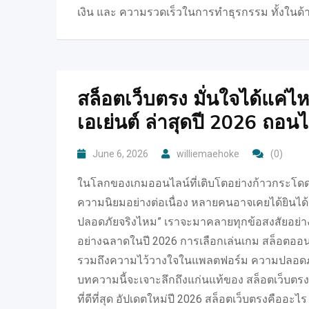
เงิน และ ความรวดเร็วในการทำธุรกรรม ทั้งในด้
สล็อตเว็บตรง มั่นใจได้แค่ไ
เอเย่นต์ ล่าสุดปี 2026 ถอนไ
June 6, 2026
williemaehoke
(0)
ในโลกของเกมออนไลน์ที่เติบโตอย่างก้าวกระโดด ค
ความนิยมอย่างต่อเนื่อง หลายคนอาจเคยได้ยินได้ฟั
ปลอดภัยจริงไหม” เราจะมาคลายทุกข้อสงสัยอย่างละเ
อย่างฉลาดในปี 2026 การเลือกเล่นเกม สล็อตออนไ
รวมถึงความไว้วางใจในแพลตฟอร์ม ความปลอดภั
บทความนี้จะเจาะลึกถึงแก่นแท้ของ สล็อตเว็บตรง จุด
ที่ดีที่สุด อัปเดตใหม่ปี 2026 สล็อตเว็บตรงคืออะ