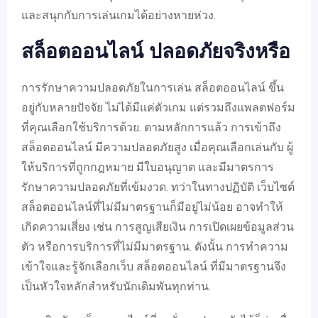
และสนุกกับการเล่นเกมได้อย่างหายห่วง.
สล็อตออนไลน์
ปลอดภัยจริงหรือ
การรักษาความปลอดภัยในการเล่น สล็อตออนไลน์ ขึ้น
อยู่กับหลายปัจจัย ไม่ได้มีแค่ตัวเกม แต่รวมถึงแพลตฟอร์ม
ที่คุณเลือกใช้บริการด้วย. ตามหลักการแล้ว การเข้าถึง
สล็อตออนไลน์ มีความปลอดภัยสูง เมื่อคุณเลือกเล่นกับ ผู้
ให้บริการที่ถูกกฎหมาย มีใบอนุญาต และมีมาตรการ
รักษาความปลอดภัยที่เข้มงวด. ทว่าในทางปฏิบัติ เว็บไซต์
สล็อตออนไลน์ที่ไม่มีมาตรฐานก็มีอยู่ไม่น้อย อาจทำให้
เกิดความเสี่ยง เช่น การสูญเสียเงิน การเปิดเผยข้อมูลส่วน
ตัว หรือการบริการที่ไม่มีมาตรฐาน. ดังนั้น การทำความ
เข้าใจและรู้จักเลือกเว็บ สล็อตออนไลน์ ที่มีมาตรฐานจึง
เป็นหัวใจหลักสำหรับนักเดิมพันทุกท่าน.