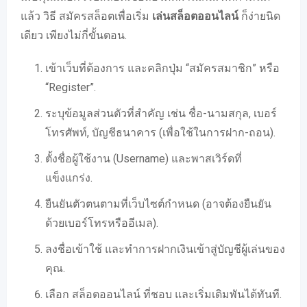
แล้ว วิธี สมัครสล็อตเพื่อเริ่ม
เล่นสล็อตออนไลน์
ก็ง่ายนิด
เดียว เพียงไม่กี่ขั้นตอน.
เข้าเว็บที่ต้องการ และคลิกปุ่ม “สมัครสมาชิก” หรือ
“Register”.
ระบุข้อมูลส่วนตัวที่สำคัญ เช่น ชื่อ-นามสกุล, เบอร์
โทรศัพท์, บัญชีธนาคาร (เพื่อใช้ในการฝาก-ถอน).
ตั้งชื่อผู้ใช้งาน (Username) และพาสเวิร์ดที่
แข็งแกร่ง.
ยืนยันตัวตนตามที่เว็บไซต์กำหนด (อาจต้องยืนยัน
ด้วยเบอร์โทรหรืออีเมล).
ลงชื่อเข้าใช้ และทำการฝากเงินเข้าสู่บัญชีผู้เล่นของ
คุณ.
เลือก สล็อตออนไลน์ ที่ชอบ และเริ่มเดิมพันได้ทันที.