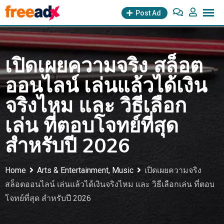
Skip
Post Ad
to
content
เปิดเผยความจริง สล็อต
ออนไลน์ เล่นแล้วได้เงิน
จริงไหม และ วิธีเลือก
เล่น ที่ตอบโจทย์ที่สุด
สำหรับปี 2026
Home
Arts & Entertainment, Music
เปิดเผยความจริง
สล็อตออนไลน์ เล่นแล้วได้เงินจริงไหม และ วิธีเลือกเล่น ที่ตอบ
โจทย์ที่สุด สำหรับปี 2026