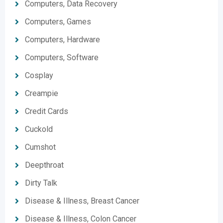
Computers, Data Recovery
Computers, Games
Computers, Hardware
Computers, Software
Cosplay
Creampie
Credit Cards
Cuckold
Cumshot
Deepthroat
Dirty Talk
Disease & Illness, Breast Cancer
Disease & Illness, Colon Cancer