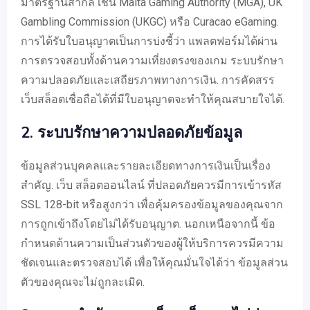
มาตรฐานสากล เช่น Malta Gaming Authority (MGA), UK
Gambling Commission (UKGC) หรือ Curacao eGaming.
การได้รับใบอนุญาตเป็นการบ่งชี้ว่า แพลตฟอร์มได้ผ่าน
การตรวจสอบทั้งด้านความเที่ยงตรงของเกม ระบบรักษา
ความปลอดภัยและเสถียรภาพทางการเงิน. การคัดสรร
เว็บสล็อตเชื่อถือได้ที่มีใบอนุญาตจะทำให้คุณสบายใจได้.
2. ระบบรักษาความปลอดภัยข้อมูล
ข้อมูลส่วนบุคคลและรายละเอียดทางการเงินเป็นเรื่อง
สำคัญ. เว็บ สล็อตออนไลน์ ที่ปลอดภัยควรมีการเข้ารหัส
SSL 128-bit หรือสูงกว่า เพื่อคุ้มครองข้อมูลของคุณจาก
การถูกเข้าถึงโดยไม่ได้รับอนุญาต. นอกเหนือจากนี้ ข้อ
กำหนดด้านความเป็นส่วนตัวของผู้ให้บริการควรมีความ
ชัดเจนและตรวจสอบได้ เพื่อให้คุณมั่นใจได้ว่า ข้อมูลส่วน
ตัวของคุณจะไม่ถูกละเมิด.