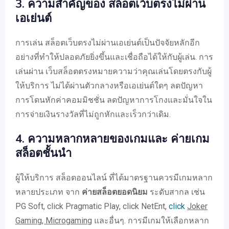
3. ความสำคัญของ สล็อตเว็บตรงไม่ผ่าน
เอเย่นต์
การเล่น สล็อตเว็บตรงไม่ผ่านเอเย่นต์เป็นปัจจัยหลักอีก
อย่างที่ทำให้ปลอดภัยยิ่งขึ้นและเชื่อถือได้ให้กับผู้เล่น. การ
เล่นผ่าน เว็บสล็อตตรงหมายความว่าคุณเล่นโดยตรงกับผู้
ให้บริการ ไม่ได้ผ่านตัวกลางหรือเอเย่นต์ใดๆ ลดปัญหา
การโดนหักค่าคอมมิชชั่น ลดปัญหาการโกงและมั่นใจใน
การจ่ายเงินรางวัลที่ไม่ถูกหักและเร็วกว่าเดิม.
4. ความหลากหลายของเกมและ ค่ายเกม
สล็อตชั้นนำ
ผู้ให้บริการ สล็อตออนไลน์ ที่ได้มาตรฐานควรมีเกมหลาก
หลายประเภท จาก
ค่ายสล็อตยอดนิยม
ระดับสากล เช่น
PG Soft, click Pragmatic Play, click NetEnt,
click
Joker
Gaming, Microgaming
และอื่นๆ. การมีเกมให้เลือกหลาก