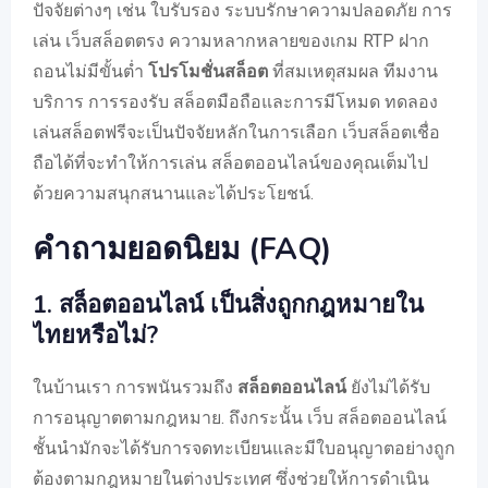
ปัจจัยต่างๆ เช่น ใบรับรอง ระบบรักษาความปลอดภัย การ
เล่น เว็บสล็อตตรง ความหลากหลายของเกม RTP ฝาก
ถอนไม่มีขั้นต่ำ
โปรโมชั่นสล็อต
ที่สมเหตุสมผล ทีมงาน
บริการ การรองรับ สล็อตมือถือและการมีโหมด ทดลอง
เล่นสล็อตฟรีจะเป็นปัจจัยหลักในการเลือก เว็บสล็อตเชื่อ
ถือได้ที่จะทำให้การเล่น สล็อตออนไลน์ของคุณเต็มไป
ด้วยความสนุกสนานและได้ประโยชน์.
คำถามยอดนิยม (FAQ)
1. สล็อตออนไลน์ เป็นสิ่งถูกกฎหมายใน
ไทยหรือไม่?
ในบ้านเรา การพนันรวมถึง
สล็อตออนไลน์
ยังไม่ได้รับ
การอนุญาตตามกฎหมาย. ถึงกระนั้น เว็บ สล็อตออนไลน์
ชั้นนำมักจะได้รับการจดทะเบียนและมีใบอนุญาตอย่างถูก
ต้องตามกฎหมายในต่างประเทศ ซึ่งช่วยให้การดำเนิน