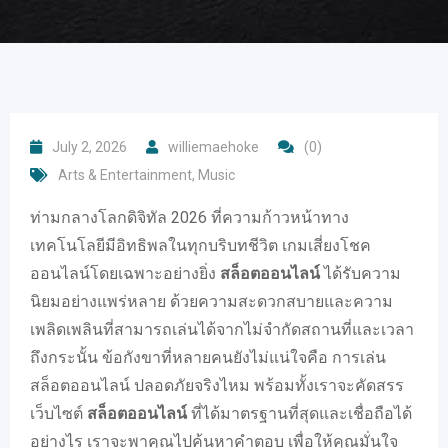
July 2, 2026
williemaehoke
(0)
Arts & Entertainment, Music
ท่ามกลางโลกดิจิทัล 2026 ที่ความก้าวหน้าทาง
เทคโนโลยีมีอิทธิพลในทุกบริบทชีวิต เกมเสี่ยงโชค
ออนไลน์โดยเฉพาะอย่างยิ่ง
สล็อตออนไลน์
ได้รับความ
นิยมอย่างแพร่หลาย ด้วยความสะดวกสบายและความ
เพลิดเพลินที่สามารถเล่นได้จากไม่จำกัดสถานที่และเวลา
ถึงกระนั้น ข้อกังขาที่หลายคนยังไม่แน่ใจคือ การเล่น
สล็อตออนไลน์ ปลอดภัยจริงไหม พร้อมทั้งเราจะคัดสรร
เว็บไซต์
สล็อตออนไลน์
ที่ได้มาตรฐานที่สุดและเชื่อถือได้
อย่างไร เราจะพาคุณไปค้นหาคำตอบ เพื่อให้คุณมั่นใจ