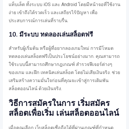
แท็บเล็ต ทั้งระบบ iOS และ Android โดยมีหน้าจอที่ใช้งาน
ง่าย เข้าถึงได้รวดเร็ว และเสถียรไร้ปัญหา เพื่อ
ประสบการณ์การเล่นที่ราบรื่น.
10. มีระบบ ทดลองเล่นสล็อตฟรี
สำหรับผู้เริ่มต้น หรือผู้ที่อยากลองเกมใหม่ การมีโหมด
ทดลองเล่นสล็อตฟรีเป็นประโยชน์อย่างมาก. คุณสามารถ
ใช้ระบบนี้สามารถศึกษากฎเกณฑ์ สำรวจฟีเจอร์ต่างๆ
ของเกม และฝึก เทคนิคเล่นสล็อต โดยไม่เสียเงินจริง. ช่วย
เสริมสร้างความมั่นใจก่อนที่คุณจะเข้าสู่การเดิมพัน
สล็อตออนไลน์ ด้วยเงินจริง.
วิธีการสมัครในการ เริ่มสมัคร
สล็อตเพื่อเริ่ม เล่นสล็อตออนไลน์
เมื่อคุณเลือก เว็บสล็อตเชื่อถือได้ที่ผ่านเกณฑ์ที่กำหนด