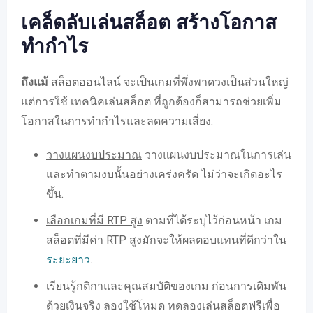
เคล็ดลับเล่นสล็อต สร้างโอกาส
ทำกำไร
ถึงแม้
สล็อตออนไลน์ จะเป็นเกมที่พึ่งพาดวงเป็นส่วนใหญ่
แต่การใช้ เทคนิคเล่นสล็อต ที่ถูกต้องก็สามารถช่วยเพิ่ม
โอกาสในการทำกำไรและลดความเสี่ยง.
วางแผนงบประมาณ
วางแผนงบประมาณในการเล่น
และทำตามงบนั้นอย่างเคร่งครัด ไม่ว่าจะเกิดอะไร
ขึ้น.
เลือกเกมที่มี RTP สูง
ตามที่ได้ระบุไว้ก่อนหน้า เกม
สล็อตที่มีค่า RTP สูงมักจะให้ผลตอบแทนที่ดีกว่าใน
ระยะยาว
.
เรียนรู้กติกาและคุณสมบัติของเกม
ก่อนการเดิมพัน
ด้วยเงินจริง ลองใช้โหมด ทดลองเล่นสล็อตฟรีเพื่อ