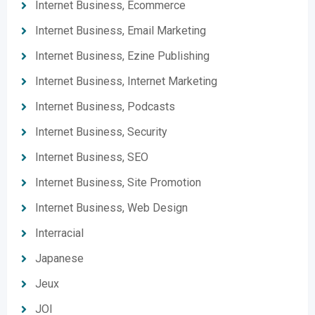
Internet Business, Ecommerce
Internet Business, Email Marketing
Internet Business, Ezine Publishing
Internet Business, Internet Marketing
Internet Business, Podcasts
Internet Business, Security
Internet Business, SEO
Internet Business, Site Promotion
Internet Business, Web Design
Interracial
Japanese
Jeux
JOI