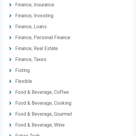
Finance, Insurance
Finance, Investing
Finance, Loans
Finance, Personal Finance
Finance, Real Estate
Finance, Taxes
Fisting
Flexible
Food & Beverage, Coffee
Food & Beverage, Cooking
Food & Beverage, Gourmet
Food & Beverage, Wine
Future Tech