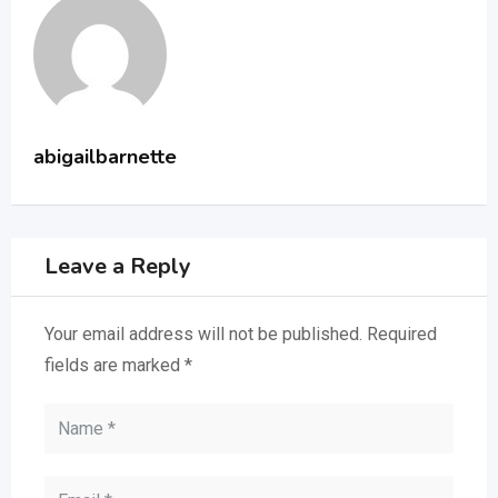
abigailbarnette
Leave a Reply
Your email address will not be published.
Required
fields are marked
*