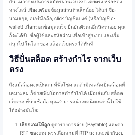
กัน ไม่ว่าจะเป็นการสมัครผ่านเว็บไซต์โดยตรง หรือช่อง
ทางไลน์ เพียงเตรียมข้อมูลส่วนตัวเล็กน้อย ได้แก่ ชื่อ-
นามสกุล, เบอร์มือถือ, click บัญชีแบงค์ (หรือบัญชี e-
wallet) เมื่อกรอกข้อมูลเสร็จ ยืนยันตัวตนอีกนิดหน่อย คุณ
ก็จะได้รับ ชื่อผู้ใช้และรหัสผ่าน เพื่อเข้าสู่ระบบ และเริ่ม
สนุกไป ในโลกของ สล็อตเว็บตรง ได้ทันที
วิธีปั่นสล็อต สร้างกำไร จากเว็บ
ตรง
ถึงแม้สล็อตจะเป็นเกมที่พึ่งโชค แต่ถ้ามีเทคนิคปั่นสล็อตที่
เหมาะสม ก็ช่วยเพิ่มโอกาสทำกำไรได้ เมื่อเล่นกับ สล็อต
เว็บตรง ที่น่าเชื่อถือ คุณสามารถนำเทคนิคเหล่านี้ไปใช้
ได้อย่างมั่นใจ:
เลือกเกมให้ถูก
ดูตารางการจ่าย (Paytable) และค่า
RTP ของเกม ควรเลือกเกมที่ RTP สูง และเข้ากับงบ