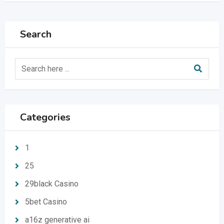
Search
Categories
1
25
29black Casino
5bet Casino
a16z generative ai