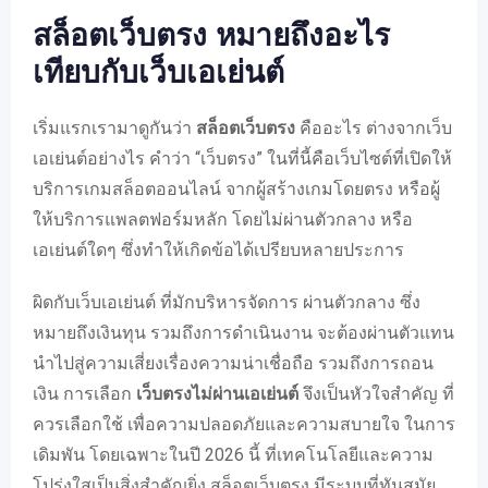
สล็อตเว็บตรง หมายถึงอะไร
เทียบกับเว็บเอเย่นต์
เริ่มแรกเรามาดูกันว่า
สล็อตเว็บตรง
คืออะไร ต่างจากเว็บ
เอเย่นต์อย่างไร คำว่า “เว็บตรง” ในที่นี้คือเว็บไซต์ที่เปิดให้
บริการเกมสล็อตออนไลน์ จากผู้สร้างเกมโดยตรง หรือผู้
ให้บริการแพลตฟอร์มหลัก โดยไม่ผ่านตัวกลาง หรือ
เอเย่นต์ใดๆ ซึ่งทำให้เกิดข้อได้เปรียบหลายประการ
ผิดกับเว็บเอเย่นต์ ที่มักบริหารจัดการ ผ่านตัวกลาง ซึ่ง
หมายถึงเงินทุน รวมถึงการดำเนินงาน จะต้องผ่านตัวแทน
นำไปสู่ความเสี่ยงเรื่องความน่าเชื่อถือ รวมถึงการถอน
เงิน การเลือก
เว็บตรงไม่ผ่านเอเย่นต์
จึงเป็นหัวใจสำคัญ ที่
ควรเลือกใช้ เพื่อความปลอดภัยและความสบายใจ ในการ
เดิมพัน โดยเฉพาะในปี 2026 นี้ ที่เทคโนโลยีและความ
โปร่งใสเป็นสิ่งสำคัญยิ่ง สล็อตเว็บตรง มีระบบที่ทันสมัย