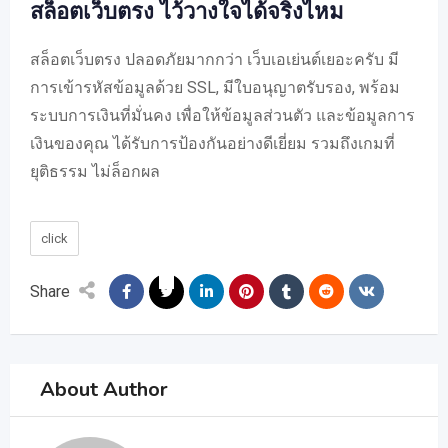
สล็อตเว็บตรง ไว้วางใจได้จริงไหม
สล็อตเว็บตรง ปลอดภัยมากกว่า เว็บเอเย่นต์เยอะครับ มี
การเข้ารหัสข้อมูลด้วย SSL, มีใบอนุญาตรับรอง, พร้อม
ระบบการเงินที่มั่นคง เพื่อให้ข้อมูลส่วนตัว และข้อมูลการ
เงินของคุณ ได้รับการป้องกันอย่างดีเยี่ยม รวมถึงเกมที่
ยุติธรรม ไม่ล็อกผล
click
Share
About Author