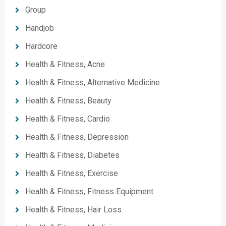
Group
Handjob
Hardcore
Health & Fitness, Acne
Health & Fitness, Alternative Medicine
Health & Fitness, Beauty
Health & Fitness, Cardio
Health & Fitness, Depression
Health & Fitness, Diabetes
Health & Fitness, Exercise
Health & Fitness, Fitness Equipment
Health & Fitness, Hair Loss