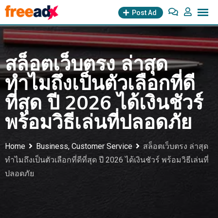
Skip
Post Ad
to
content
สล็อตเว็บตรง ล่าสุด
ทำไมถึงเป็นตัวเลือกที่ดี
ที่สุด ปี 2026 ได้เงินชัวร์
พร้อมวิธีเล่นที่ปลอดภัย
Home
Business, Customer Service
สล็อตเว็บตรง ล่าสุด
ทำไมถึงเป็นตัวเลือกที่ดีที่สุด ปี 2026 ได้เงินชัวร์ พร้อมวิธีเล่นที่
ปลอดภัย