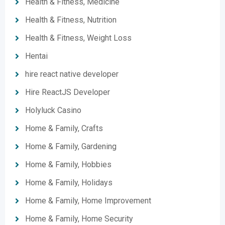
Health & Fitness, Medicine
Health & Fitness, Nutrition
Health & Fitness, Weight Loss
Hentai
hire react native developer
Hire ReactJS Developer
Holyluck Casino
Home & Family, Crafts
Home & Family, Gardening
Home & Family, Hobbies
Home & Family, Holidays
Home & Family, Home Improvement
Home & Family, Home Security